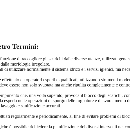
etro Termini
:
funzione di raccogliere gli scarichi dalle diverse utenze, utilizzati gene
i dalla morfologia irregolare.
ti di utilizzare normalmente il sistema idrico e i servizi igienici, ma nec
 effettuato da operatori esperti e qualificati, utilizzando strumenti mode
 deve essere non solo svuotata ma anche ripulita completamente e controllat
mpimento che, una volta superato, provoca il blocco degli scarichi, con c
nda esperta nelle operazioni di spurgo delle fognature e di svuotamento d
e lavaggio e sanificazione accurati.
tuati regolarmente e periodicamente, al fine di evitare problemi di blocc
 è possibile richiedere la pianificazione dei diversi interventi nel cor