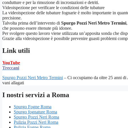
condutture e per la rimozione di incrostazioni e detriti.
Videoispezione per verificare le condizioni delle tubature
La videoispezione delle tubature fognarie è molto importante in quanto 
precisione.
Talvolta prima dell’intervento di
Spurgo Pozzi Neri Metro Termini
,
che possono essere ritenute più idonee.
Per svolgere questo lavoro viene utilizzata un’apposita sonda che dispo
Grazie alla videoispezione è possibile prevenire guasti problemi comples
Link utili
YouTube
Treccani
Spurgo Pozzi Neri Metro Termini
– Ci occupiamo da oltre 25 anni di 
vani allagati
I nostri servizi a Roma
Spurgo Fogne Roma
Spurgo fognature Roma
Spurgo Pozzi Neri Roma
Pulizia Pozzi Neri Roma
Pulizia Fogne Roma