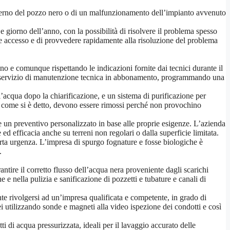
interno del pozzo nero o di un malfunzionamento dell’impianto avvenuto
e giorno dell’anno, con la possibilità di risolvere il problema spesso
ile accesso e di provvedere rapidamente alla risoluzione del problema
no e comunque rispettando le indicazioni fornite dai tecnici durante il
ad un servizio di manutenzione tecnica in abbonamento, programmando una
’acqua dopo la chiarificazione, e un sistema di purificazione per
ici, come si è detto, devono essere rimossi perché non provochino
e un preventivo personalizzato in base alle proprie esigenze. L’azienda
ed efficacia anche su terreni non regolari o dalla superficie limitata.
certa urgenza. L’impresa di spurgo fognature e fosse biologiche è
.
ntire il corretto flusso dell’acqua nera proveniente dagli scarichi
 e nella pulizia e sanificazione di pozzetti e tubature e canali di
ante rivolgersi ad un’impresa qualificata e competente, in grado di
anei utilizzando sonde e magneti alla video ispezione dei condotti e così
 di acqua pressurizzata, ideali per il lavaggio accurato delle