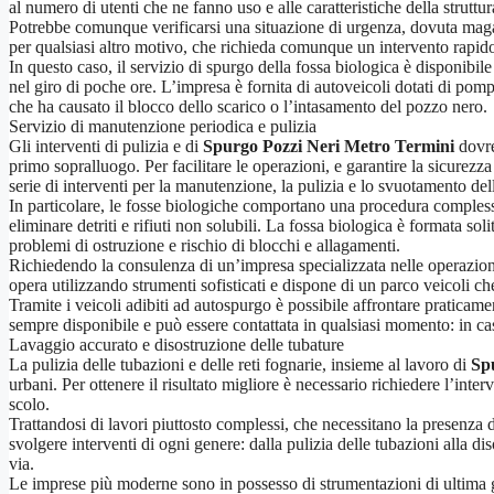
al numero di utenti che ne fanno uso e alle caratteristiche della struttur
Potrebbe comunque verificarsi una situazione di urgenza, dovuta magar
per qualsiasi altro motivo, che richieda comunque un intervento rapido
In questo caso, il servizio di spurgo della fossa biologica è disponibil
nel giro di poche ore. L’impresa è fornita di autoveicoli dotati di pom
che ha causato il blocco dello scarico o l’intasamento del pozzo nero.
Servizio di manutenzione periodica e pulizia
Gli interventi di pulizia e di
Spurgo Pozzi Neri Metro Termini
dovre
primo sopralluogo. Per facilitare le operazioni, e garantire la sicure
serie di interventi per la manutenzione, la pulizia e lo svuotamento del
In particolare, le fosse biologiche comportano una procedura complessa 
eliminare detriti e rifiuti non solubili. La fossa biologica è formata s
problemi di ostruzione e rischio di blocchi e allagamenti.
Richiedendo la consulenza di un’impresa specializzata nelle operazioni
opera utilizzando strumenti sofisticati e dispone di un parco veicoli ch
Tramite i veicoli adibiti ad autospurgo è possibile affrontare praticam
sempre disponibile e può essere contattata in qualsiasi momento: in cas
Lavaggio accurato e disostruzione delle tubature
La pulizia delle tubazioni e delle reti fognarie, insieme al lavoro di
Sp
urbani. Per ottenere il risultato migliore è necessario richiedere l’inte
scolo.
Trattandosi di lavori piuttosto complessi, che necessitano la presenza d
svolgere interventi di ogni genere: dalla pulizia delle tubazioni alla di
via.
Le imprese più moderne sono in possesso di strumentazioni di ultima ge