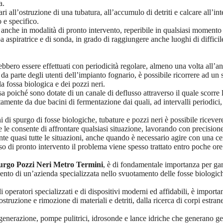
a.
i all’ostruzione di una tubatura, all’accumulo di detriti e calcare all’
 e specifico.
e anche in modalità di pronto intervento, reperibile in qualsiasi momento 
pa aspiratrice e di sonda, in grado di raggiungere anche luoghi di diffic
bbero essere effettuati con periodicità regolare, almeno una volta all’an
zza da parte degli utenti dell’impianto fognario, è possibile ricorrere 
la fossa biologica e dei pozzi neri.
poiché sono dotate di un canale di deflusso attraverso il quale scorre l
olitamente da due bacini di fermentazione dai quali, ad intervalli period
 di spurgo di fosse biologiche, tubature e pozzi neri è possibile ricever
e le consente di affrontare qualsiasi situazione, lavorando con precisione 
ente quasi tutte le situazioni, anche quando è necessario agire con una 
o di pronto intervento il problema viene spesso trattato entro poche ore
urgo Pozzi Neri Metro Termini
, è di fondamentale importanza per gara
rvento di un’azienda specializzata nello svuotamento delle fosse biologiche
i operatori specializzati e di dispositivi moderni ed affidabili, è import
sostruzione e rimozione di materiali e detriti, dalla ricerca di corpi estr
nerazione, pompe pulitrici, idrosonde e lance idriche che generano getti