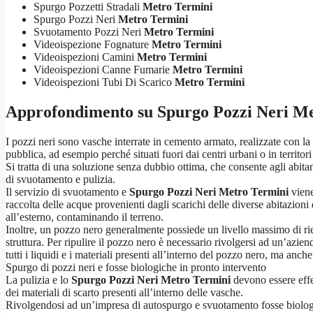
Spurgo Pozzetti Stradali
Metro Termini
Spurgo Pozzi Neri
Metro Termini
Svuotamento Pozzi Neri
Metro Termini
Videoispezione Fognature
Metro Termini
Videoispezioni Camini
Metro Termini
Videoispezioni Canne Fumarie
Metro Termini
Videoispezioni Tubi Di Scarico
Metro Termini
Approfondimento su
Spurgo Pozzi Neri M
I pozzi neri sono vasche interrate in cemento armato, realizzate con la 
pubblica, ad esempio perché situati fuori dai centri urbani o in territor
Si tratta di una soluzione senza dubbio ottima, che consente agli abitan
di svuotamento e pulizia.
Il servizio di svuotamento e
Spurgo Pozzi Neri Metro Termini
viene
raccolta delle acque provenienti dagli scarichi delle diverse abitazioni
all’esterno, contaminando il terreno.
Inoltre, un pozzo nero generalmente possiede un livello massimo di rie
struttura. Per ripulire il pozzo nero è necessario rivolgersi ad un’azie
tutti i liquidi e i materiali presenti all’interno del pozzo nero, ma anch
Spurgo di pozzi neri e fosse biologiche in pronto intervento
La pulizia e lo
Spurgo Pozzi Neri Metro Termini
devono essere effet
dei materiali di scarto presenti all’interno delle vasche.
Rivolgendosi ad un’impresa di autospurgo e svuotamento fosse biologiche