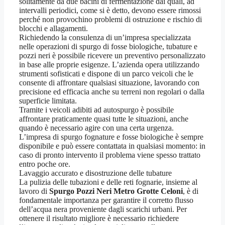
solitamente da due bacini di fermentazione dai quali, ad
intervalli periodici, come si è detto, devono essere rimossi
perché non provochino problemi di ostruzione e rischio di
blocchi e allagamenti.
Richiedendo la consulenza di un’impresa specializzata
nelle operazioni di spurgo di fosse biologiche, tubature e
pozzi neri è possibile ricevere un preventivo personalizzato
in base alle proprie esigenze. L’azienda opera utilizzando
strumenti sofisticati e dispone di un parco veicoli che le
consente di affrontare qualsiasi situazione, lavorando con
precisione ed efficacia anche su terreni non regolari o dalla
superficie limitata.
Tramite i veicoli adibiti ad autospurgo è possibile
affrontare praticamente quasi tutte le situazioni, anche
quando è necessario agire con una certa urgenza.
L’impresa di spurgo fognature e fosse biologiche è sempre
disponibile e può essere contattata in qualsiasi momento: in
caso di pronto intervento il problema viene spesso trattato
entro poche ore.
Lavaggio accurato e disostruzione delle tubature
La pulizia delle tubazioni e delle reti fognarie, insieme al
lavoro di
Spurgo Pozzi Neri Metro Grotte Celoni
, è di
fondamentale importanza per garantire il corretto flusso
dell’acqua nera proveniente dagli scarichi urbani. Per
ottenere il risultato migliore è necessario richiedere