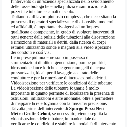
l’intervento di un’azienda specializzata nello svuotamento
delle fosse biologiche e nella pulizia e sanificazione di
pozzetti e tubature e canali di scolo.
Trattandosi di lavori piuttosto complessi, che necessitano la
presenza di operatori specializzati e di dispositivi moderni
ed affidabili, è importante rivolgersi ad un’impresa
qualificata e competente, in grado di svolgere interventi di
ogni genere: dalla pulizia delle tubazioni alla disostruzione
e rimozione di materiali e detriti, dalla ricerca di corpi
estranei utilizzando sonde e magneti alla video ispezione
dei condotti e così via.
Le imprese più moderne sono in possesso di
strumentazioni di ultima generazione, pompe pulitrici,
idrosonde e lance idriche che generano getti di acqua
pressurizzata, ideali per il lavaggio accurato delle
condutture e per la rimozione di incrostazioni e detriti.
Videoispezione per verificare le condizioni delle tubature
La videoispezione delle tubature fognarie è molto
importante in quanto permette di localizzare la presenza di
ostruzioni, infiltrazioni e altre anomalie, oltre a permettere
di mappare la rete fognaria con la massima precisione.
Talvolta prima dell’intervento di
Spurgo Pozzi Neri
Metro Grotte Celoni
, se necessario, viene eseguita la
videoispezione delle tubature, in maniera tale da
verificarne le condizioni e stabilire le modalità di intervento