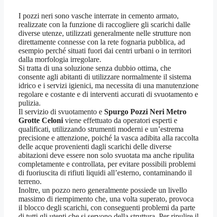
I pozzi neri sono vasche interrate in cemento armato,
realizzate con la funzione di raccogliere gli scarichi dalle
diverse utenze, utilizzati generalmente nelle strutture non
direttamente connesse con la rete fognaria pubblica, ad
esempio perché situati fuori dai centri urbani o in territori
dalla morfologia irregolare.
Si tratta di una soluzione senza dubbio ottima, che
consente agli abitanti di utilizzare normalmente il sistema
idrico e i servizi igienici, ma necessita di una manutenzione
regolare e costante e di interventi accurati di svuotamento e
pulizia.
Il servizio di svuotamento e
Spurgo Pozzi Neri Metro
Grotte Celoni
viene effettuato da operatori esperti e
qualificati, utilizzando strumenti moderni e un’estrema
precisione e attenzione, poiché la vasca adibita alla raccolta
delle acque provenienti dagli scarichi delle diverse
abitazioni deve essere non solo svuotata ma anche ripulita
completamente e controllata, per evitare possibili problemi
di fuoriuscita di rifiuti liquidi all’esterno, contaminando il
terreno.
Inoltre, un pozzo nero generalmente possiede un livello
massimo di riempimento che, una volta superato, provoca
il blocco degli scarichi, con conseguenti problemi da parte
di tutti gli utenti che si servono della struttura. Per ripulire il