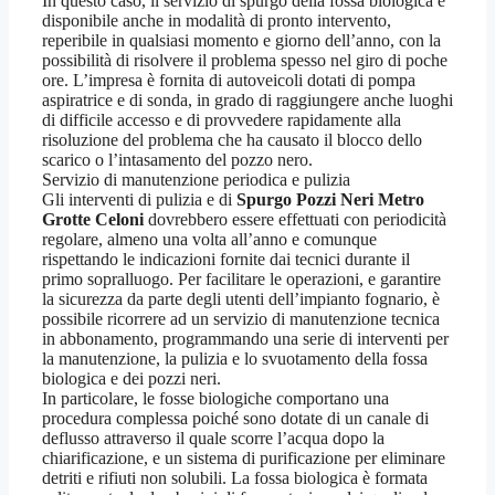
In questo caso, il servizio di spurgo della fossa biologica è
disponibile anche in modalità di pronto intervento,
reperibile in qualsiasi momento e giorno dell’anno, con la
possibilità di risolvere il problema spesso nel giro di poche
ore. L’impresa è fornita di autoveicoli dotati di pompa
aspiratrice e di sonda, in grado di raggiungere anche luoghi
di difficile accesso e di provvedere rapidamente alla
risoluzione del problema che ha causato il blocco dello
scarico o l’intasamento del pozzo nero.
Servizio di manutenzione periodica e pulizia
Gli interventi di pulizia e di
Spurgo Pozzi Neri Metro
Grotte Celoni
dovrebbero essere effettuati con periodicità
regolare, almeno una volta all’anno e comunque
rispettando le indicazioni fornite dai tecnici durante il
primo sopralluogo. Per facilitare le operazioni, e garantire
la sicurezza da parte degli utenti dell’impianto fognario, è
possibile ricorrere ad un servizio di manutenzione tecnica
in abbonamento, programmando una serie di interventi per
la manutenzione, la pulizia e lo svuotamento della fossa
biologica e dei pozzi neri.
In particolare, le fosse biologiche comportano una
procedura complessa poiché sono dotate di un canale di
deflusso attraverso il quale scorre l’acqua dopo la
chiarificazione, e un sistema di purificazione per eliminare
detriti e rifiuti non solubili. La fossa biologica è formata