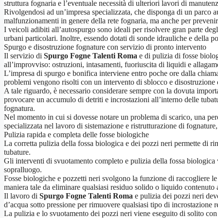
struttura fognaria e l’eventuale necessità di ulteriori lavori di manuten
Rivolgendosi ad un’impresa specializzata, che disponga di un parco aut
malfunzionamenti in genere della rete fognaria, ma anche per prevenire s
I veicoli adibiti all’autospurgo sono ideali per risolvere gran parte deg
urbani particolari. Inoltre, essendo dotati di sonde idrauliche e della 
Spurgo e disostruzione fognature con servizio di pronto intervento
Il servizio di
Spurgo Fogne Talenti Roma
e di pulizia di fosse biolo
all’improvviso: ostruzioni, intasamenti, fuoriuscita di liquidi e allagam
L’impresa di spurgo e bonifica interviene entro poche ore dalla chiamata
problemi vengono risolti con un intervento di sblocco e disostruzione de
A tale riguardo, è necessario considerare sempre con la dovuta import
provocare un accumulo di detriti e incrostazioni all’interno delle tub
fognatura.
Nel momento in cui si dovesse notare un problema di scarico, una perdit
specializzata nel lavoro di sistemazione e ristrutturazione di fognature
Pulizia rapida e completa delle fosse biologiche
La corretta pulizia della fossa biologica e dei pozzi neri permette di r
tubature.
Gli interventi di svuotamento completo e pulizia della fossa biologica
sopralluogo.
Fosse biologiche e pozzetti neri svolgono la funzione di raccogliere le a
maniera tale da eliminare qualsiasi residuo solido o liquido contenuto a
Il lavoro di
Spurgo Fogne Talenti Roma
e pulizia dei pozzi neri deve
d’acqua sotto pressione per rimuovere qualsiasi tipo di incrostazione r
La pulizia e lo svuotamento dei pozzi neri viene eseguito di solito co