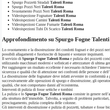
Spurgo Pozzetti Stradali
Talenti Roma
Spurgo Pozzi Neri
Talenti Roma
Svuotamento Pozzi Neri
Talenti Roma
Videoispezione Fognature
Talenti Roma
Videoispezioni Camini
Talenti Roma
Videoispezioni Canne Fumarie
Talenti Roma
Videoispezioni Tubi Di Scarico
Talenti Roma
Approfondimento su
Spurgo Fogne Talent
Lo svuotamento e la disostruzione dei condotti fognari e dei pozzi neri 
possibili allagamenti e fuoriuscite di liquami e sostanze inquinanti.
Il servizio di
Spurgo Fogne Talenti Roma
e pulizia dei pozzetti cond
utilizzando macchinari moderni e sofisticati e attrezzature di ultima g
Per raggiungere un risultato eccellente è necessario richiedere l’interve
sicurezza e qualità che di attenzione nei confronti delle persone e dell
La disostruzione delle fognature deve infatti avvenire in conformità a pr
successivamente alle operazioni di spurgo e disostruzione, gli operatori
qualità, che non comportano danni all’ecosistema.
Interventi di pulizia di fosse settiche e tombini
La pulizia e lo
Spurgo Fogne Talenti Roma
consiste in genere nell’
alla struttura dell’immobile. Talvolta, a seguito di problemi particolar
prosciugamento, pulizia completa delle colonne.
Gli interventi di disostruzione e pulizia di pozzetti, tubature e fosse 