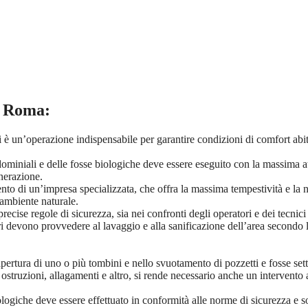
i Roma
:
è un’operazione indispensabile per garantire condizioni di comfort abitat
ominiali e delle fosse biologiche deve essere eseguito con la massima atte
enerazione.
nto di un’impresa specializzata, che offra la massima tempestività e la ne
’ambiente naturale.
ecise regole di sicurezza, sia nei confronti degli operatori e dei tecnici 
 devono provvedere al lavaggio e alla sanificazione dell’area secondo le m
apertura di uno o più tombini e nello svuotamento di pozzetti e fosse set
i, ostruzioni, allagamenti e altro, si rende necessario anche un intervento
biologiche deve essere effettuato in conformità alle norme di sicurezza e s