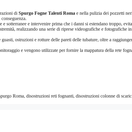
razioni di
Spurgo Fogne Talenti Roma
e nella pulizia dei pozzetti ne
di conseguenza.
e e sotterranee e intervenire prima che i danni si estendano troppo, evi
estremità, realizzando una serie di riprese videografiche e fotografiche 
uasti, ostruzioni e rotture delle pareti delle tubature, oltre a raggiunger
toraggio e vengono utilizzate per fornire la mappatura della rete fognari
purgo Roma, disostruzioni reti fognanti, disostruzioni colonne di scari