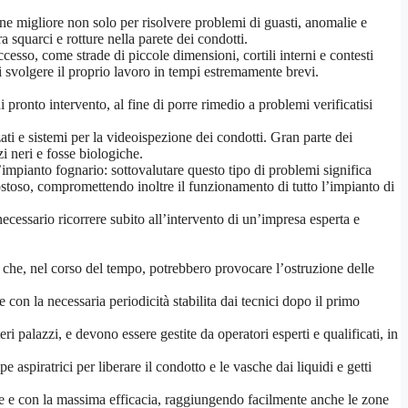
ne migliore non solo per risolvere problemi di guasti, anomalie e
 squarci e rotture nella parete dei condotti.
ccesso, come strade di piccole dimensioni, cortili interni e contesti
di svolgere il proprio lavoro in tempi estremamente brevi.
 pronto intervento, al fine di porre rimedio a problemi verificatisi
ati e sistemi per la videoispezione dei condotti. Gran parte dei
i neri e fosse biologiche.
mpianto fognario: sottovalutare questo tipo di problemi significa
ostoso, compromettendo inoltre il funzionamento di tutto l’impianto di
ecessario ricorrere subito all’intervento di un’impresa esperta e
re che, nel corso del tempo, potrebbero provocare l’ostruzione delle
on la necessaria periodicità stabilita dai tecnici dopo il primo
ri palazzi, e devono essere gestite da operatori esperti e qualificati, in
 aspiratrici per liberare il condotto e le vasche dai liquidi e getti
nte e con la massima efficacia, raggiungendo facilmente anche le zone