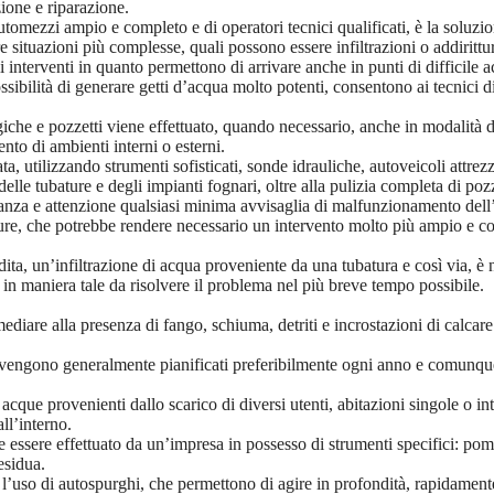
zione e riparazione.
omezzi ampio e completo e di operatori tecnici qualificati, è la soluzio
ituazioni più complesse, quali possono essere infiltrazioni o addirittura
li interventi in quanto permettono di arrivare anche in punti di difficile a
possibilità di generare getti d’acqua molto potenti, consentono ai tecnici 
giche e pozzetti viene effettuato, quando necessario, anche in modalità di
ento di ambienti interni o esterni.
, utilizzando strumenti sofisticati, sonde idrauliche, autoveicoli attrezz
lle tubature e degli impianti fognari, oltre alla pulizia completa di pozz
anza e attenzione qualsiasi minima avvisaglia di malfunzionamento dell’i
ature, che potrebbe rendere necessario un intervento molto più ampio e c
a, un’infiltrazione di acqua proveniente da una tubatura e così via, è n
, in maniera tale da risolvere il problema nel più breve tempo possibile.
imediare alla presenza di fango, schiuma, detriti e incrostazioni di calca
 vengono generalmente pianificati preferibilmente ogni anno e comunque c
cque provenienti dallo scarico di diversi utenti, abitazioni singole o inte
ll’interno.
 essere effettuato da un’impresa in possesso di strumenti specifici: pompe
esidua.
n l’uso di autospurghi, che permettono di agire in profondità, rapidame