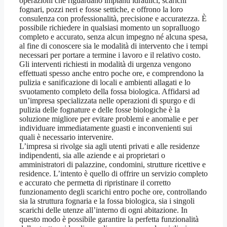
operazioni che riguardano impianti idraulici, scarichi
fognari, pozzi neri e fosse settiche, e offrono la loro
consulenza con professionalità, precisione e accuratezza. È
possibile richiedere in qualsiasi momento un sopralluogo
completo e accurato, senza alcun impegno né alcuna spesa,
al fine di conoscere sia le modalità di intervento che i tempi
necessari per portare a termine i lavoro e il relativo costo.
Gli interventi richiesti in modalità di urgenza vengono
effettuati spesso anche entro poche ore, e comprendono la
pulizia e sanificazione di locali e ambienti allagati e lo
svuotamento completo della fossa biologica. Affidarsi ad
un’impresa specializzata nelle operazioni di spurgo e di
pulizia delle fognature e delle fosse biologiche è la
soluzione migliore per evitare problemi e anomalie e per
individuare immediatamente guasti e inconvenienti sui
quali è necessario intervenire.
L’impresa si rivolge sia agli utenti privati e alle residenze
indipendenti, sia alle aziende e ai proprietari o
amministratori di palazzine, condomini, strutture ricettive e
residence. L’intento è quello di offrire un servizio completo
e accurato che permetta di ripristinare il corretto
funzionamento degli scarichi entro poche ore, controllando
sia la struttura fognaria e la fossa biologica, sia i singoli
scarichi delle utenze all’interno di ogni abitazione. In
questo modo è possibile garantire la perfetta funzionalità