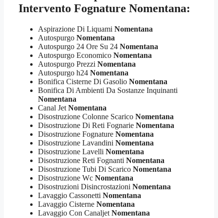
Intervento Fognature Nomentana:
Aspirazione Di Liquami
Nomentana
Autospurgo
Nomentana
Autospurgo 24 Ore Su 24
Nomentana
Autospurgo Economico
Nomentana
Autospurgo Prezzi
Nomentana
Autospurgo h24
Nomentana
Bonifica Cisterne Di Gasolio
Nomentana
Bonifica Di Ambienti Da Sostanze Inquinanti
Nomentana
Canal Jet
Nomentana
Disostruzione Colonne Scarico
Nomentana
Disostruzione Di Reti Fognarie
Nomentana
Disostruzione Fognature
Nomentana
Disostruzione Lavandini
Nomentana
Disostruzione Lavelli
Nomentana
Disostruzione Reti Fognanti
Nomentana
Disostruzione Tubi Di Scarico
Nomentana
Disostruzione Wc
Nomentana
Disostruzioni Disincrostazioni
Nomentana
Lavaggio Cassonetti
Nomentana
Lavaggio Cisterne
Nomentana
Lavaggio Con Canaljet
Nomentana