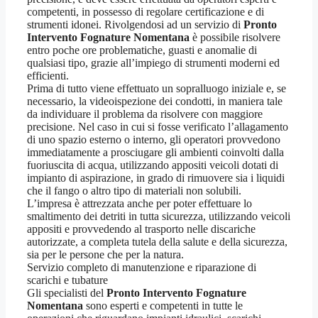
competenti, in possesso di regolare certificazione e di
strumenti idonei. Rivolgendosi ad un servizio di
Pronto
Intervento Fognature Nomentana
è possibile risolvere
entro poche ore problematiche, guasti e anomalie di
qualsiasi tipo, grazie all’impiego di strumenti moderni ed
efficienti.
Prima di tutto viene effettuato un sopralluogo iniziale e, se
necessario, la videoispezione dei condotti, in maniera tale
da individuare il problema da risolvere con maggiore
precisione. Nel caso in cui si fosse verificato l’allagamento
di uno spazio esterno o interno, gli operatori provvedono
immediatamente a prosciugare gli ambienti coinvolti dalla
fuoriuscita di acqua, utilizzando appositi veicoli dotati di
impianto di aspirazione, in grado di rimuovere sia i liquidi
che il fango o altro tipo di materiali non solubili.
L’impresa è attrezzata anche per poter effettuare lo
smaltimento dei detriti in tutta sicurezza, utilizzando veicoli
appositi e provvedendo al trasporto nelle discariche
autorizzate, a completa tutela della salute e della sicurezza,
sia per le persone che per la natura.
Servizio completo di manutenzione e riparazione di
scarichi e tubature
Gli specialisti del
Pronto Intervento Fognature
Nomentana
sono esperti e competenti in tutte le