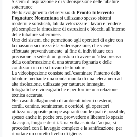
Sistemi di aspirazione e di videoispezione delle tubature
sotterranee
Nello svolgimento del servizio di
Pronto Intervento
Fognature Nomentana
si utilizzano spesso sistemi
moderni e sofisticati, tali da velocizzare i lavori e rendere
più semplice la rimozione di ostruzioni e blocchi all’interno
delle tubature sotterranee.
Uno dei sistemi che permettono agli operatori di agire con
la massima sicurezza è la videoispezione, che viene
effettuata preventivamente, al fine di individuare con
precisione la sede di un guasto o di avere un’idea precisa
della conformazione di una struttura fognaria e delle
condizioni in cui si trovano le tubature.
La videoispezione consiste nell’esaminare l’interno delle
tubature mediante una sonda munita di una telecamera ad
alta risoluzione, utilizzata per catturare immagini
fotografiche e videografiche e per fornire una relazione
tecnica accurata.
Nel caso di allagamento di ambienti interni o esterni,
cortili, cantine, seminterrati e corridoi, gli operatori
utilizzano apposite pompe aspiranti con le quali è possibile,
spesso anche in poche ore, provvedere a liberare lo spazio
da acqua, fango e detriti. Una volta aspirata l’acqua, si
procederà con il lavaggio completo e la sanificazione, per
riportare un corretto livello di igiene.