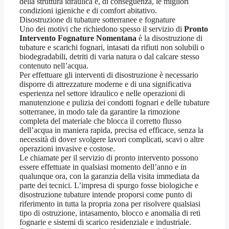
della struttura idraulica e, di conseguenza, le migliori
condizioni igieniche e di comfort abitativo.
Disostruzione di tubature sotterranee e fognature
Uno dei motivi che richiedono spesso il servizio di
Pronto
Intervento Fognature Nomentana
è la disostruzione di
tubature e scarichi fognari, intasati da rifiuti non solubili o
biodegradabili, detriti di varia natura o dal calcare stesso
contenuto nell’acqua.
Per effettuare gli interventi di disostruzione è necessario
disporre di attrezzature moderne e di una significativa
esperienza nel settore idraulico e nelle operazioni di
manutenzione e pulizia dei condotti fognari e delle tubature
sotterranee, in modo tale da garantire la rimozione
completa del materiale che blocca il corretto flusso
dell’acqua in maniera rapida, precisa ed efficace, senza la
necessità di dover svolgere lavori complicati, scavi o altre
operazioni invasive e costose.
Le chiamate per il servizio di pronto intervento possono
essere effettuate in qualsiasi momento dell’anno e in
qualunque ora, con la garanzia della visita immediata da
parte dei tecnici. L’impresa di spurgo fosse biologiche e
disostruzione tubature intende proporsi come punto di
riferimento in tutta la propria zona per risolvere qualsiasi
tipo di ostruzione, intasamento, blocco e anomalia di reti
fognarie e sistemi di scarico residenziale e industriale.