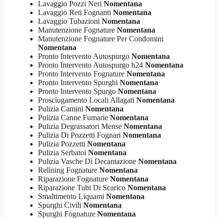
Lavaggio Pozzi Neri
Nomentana
Lavaggio Reti Fognanti
Nomentana
Lavaggio Tubazioni
Nomentana
Manutenzione Fognature
Nomentana
Manutenzione Fognature Per Condomini
Nomentana
Pronto Intervento Autospurgo
Nomentana
Pronto Intervento Autospurgo h24
Nomentana
Pronto Intervento Fognature
Nomentana
Pronto Intervento Spurghi
Nomentana
Pronto Intervento Spurgo
Nomentana
Prosciugamento Locali Allagati
Nomentana
Pulizia Camini
Nomentana
Pulizia Canne Fumarie
Nomentana
Pulizia Degrassatori Mense
Nomentana
Pulizia Di Pozzetti Fognari
Nomentana
Pulizia Pozzetti
Nomentana
Pulizia Serbatoi
Nomentana
Pulizia Vasche Di Decantazione
Nomentana
Relining Fognature
Nomentana
Riparazione Fognature
Nomentana
Riparazione Tubi Di Scarico
Nomentana
Smaltimento Liquami
Nomentana
Spurghi Civili
Nomentana
Spurghi Fognature
Nomentana