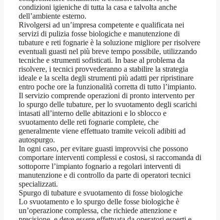
condizioni igieniche di tutta la casa e talvolta anche
dell’ambiente esterno.
Rivolgersi ad un’impresa competente e qualificata nei
servizi di pulizia fosse biologiche e manutenzione di
tubature e reti fognarie è la soluzione migliore per risolvere
eventuali guasti nel più breve tempo possibile, utilizzando
tecniche e strumenti sofisticati. In base al problema da
risolvere, i tecnici provvederanno a stabilire la strategia
ideale e la scelta degli strumenti più adatti per ripristinare
entro poche ore la funzionalità corretta di tutto l’impianto.
Il servizio comprende operazioni di pronto intervento per
lo spurgo delle tubature, per lo svuotamento degli scarichi
intasati all’interno delle abitazioni e lo sblocco e
svuotamento delle reti fognarie complete, che
generalmente viene effettuato tramite veicoli adibiti ad
autospurgo.
In ogni caso, per evitare guasti improvvisi che possono
comportare interventi complessi e costosi, si raccomanda di
sottoporre l’impianto fognario a regolari interventi di
manutenzione e di controllo da parte di operatori tecnici
specializzati.
Spurgo di tubature e svuotamento di fosse biologiche
Lo svuotamento e lo spurgo delle fosse biologiche è
un’operazione complessa, che richiede attenzione e
precisione, e deve essere effettuata da operatori esperti e