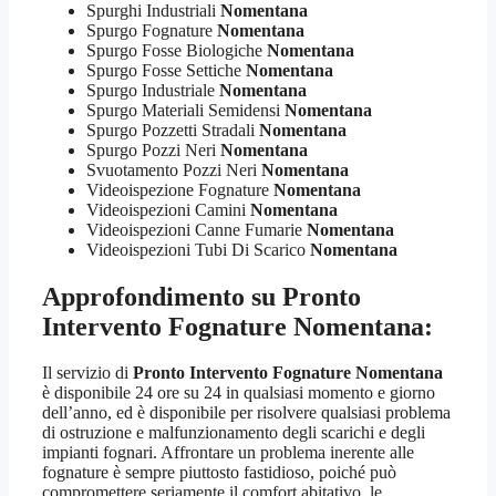
Spurghi Industriali
Nomentana
Spurgo Fognature
Nomentana
Spurgo Fosse Biologiche
Nomentana
Spurgo Fosse Settiche
Nomentana
Spurgo Industriale
Nomentana
Spurgo Materiali Semidensi
Nomentana
Spurgo Pozzetti Stradali
Nomentana
Spurgo Pozzi Neri
Nomentana
Svuotamento Pozzi Neri
Nomentana
Videoispezione Fognature
Nomentana
Videoispezioni Camini
Nomentana
Videoispezioni Canne Fumarie
Nomentana
Videoispezioni Tubi Di Scarico
Nomentana
Approfondimento su
Pronto
Intervento Fognature Nomentana
:
Il servizio di
Pronto Intervento Fognature Nomentana
è disponibile 24 ore su 24 in qualsiasi momento e giorno
dell’anno, ed è disponibile per risolvere qualsiasi problema
di ostruzione e malfunzionamento degli scarichi e degli
impianti fognari. Affrontare un problema inerente alle
fognature è sempre piuttosto fastidioso, poiché può
compromettere seriamente il comfort abitativo, le