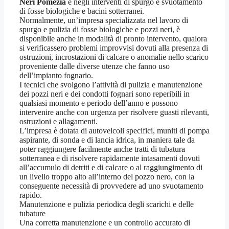
Neri Pomezia
e negli interventi di spurgo e svuotamento
di fosse biologiche e bacini sotterranei.
Normalmente, un’impresa specializzata nel lavoro di
spurgo e pulizia di fosse biologiche e pozzi neri, è
disponibile anche in modalità di pronto intervento, qualora
si verificassero problemi improvvisi dovuti alla presenza di
ostruzioni, incrostazioni di calcare o anomalie nello scarico
proveniente dalle diverse utenze che fanno uso
dell’impianto fognario.
I tecnici che svolgono l’attività di pulizia e manutenzione
dei pozzi neri e dei condotti fognari sono reperibili in
qualsiasi momento e periodo dell’anno e possono
intervenire anche con urgenza per risolvere guasti rilevanti,
ostruzioni e allagamenti.
L’impresa è dotata di autoveicoli specifici, muniti di pompa
aspirante, di sonda e di lancia idrica, in maniera tale da
poter raggiungere facilmente anche tratti di tubatura
sotterranea e di risolvere rapidamente intasamenti dovuti
all’accumulo di detriti e di calcare o al raggiungimento di
un livello troppo alto all’interno del pozzo nero, con la
conseguente necessità di provvedere ad uno svuotamento
rapido.
Manutenzione e pulizia periodica degli scarichi e delle
tubature
Una corretta manutenzione e un controllo accurato di