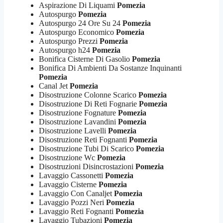
Aspirazione Di Liquami
Pomezia
Autospurgo
Pomezia
Autospurgo 24 Ore Su 24
Pomezia
Autospurgo Economico
Pomezia
Autospurgo Prezzi
Pomezia
Autospurgo h24
Pomezia
Bonifica Cisterne Di Gasolio
Pomezia
Bonifica Di Ambienti Da Sostanze Inquinanti
Pomezia
Canal Jet
Pomezia
Disostruzione Colonne Scarico
Pomezia
Disostruzione Di Reti Fognarie
Pomezia
Disostruzione Fognature
Pomezia
Disostruzione Lavandini
Pomezia
Disostruzione Lavelli
Pomezia
Disostruzione Reti Fognanti
Pomezia
Disostruzione Tubi Di Scarico
Pomezia
Disostruzione Wc
Pomezia
Disostruzioni Disincrostazioni
Pomezia
Lavaggio Cassonetti
Pomezia
Lavaggio Cisterne
Pomezia
Lavaggio Con Canaljet
Pomezia
Lavaggio Pozzi Neri
Pomezia
Lavaggio Reti Fognanti
Pomezia
Lavaggio Tubazioni
Pomezia