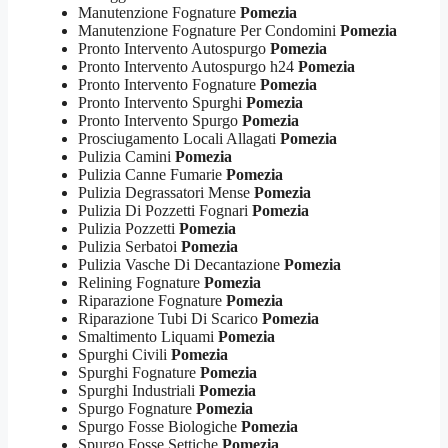
Manutenzione Fognature
Pomezia
Manutenzione Fognature Per Condomini
Pomezia
Pronto Intervento Autospurgo
Pomezia
Pronto Intervento Autospurgo h24
Pomezia
Pronto Intervento Fognature
Pomezia
Pronto Intervento Spurghi
Pomezia
Pronto Intervento Spurgo
Pomezia
Prosciugamento Locali Allagati
Pomezia
Pulizia Camini
Pomezia
Pulizia Canne Fumarie
Pomezia
Pulizia Degrassatori Mense
Pomezia
Pulizia Di Pozzetti Fognari
Pomezia
Pulizia Pozzetti
Pomezia
Pulizia Serbatoi
Pomezia
Pulizia Vasche Di Decantazione
Pomezia
Relining Fognature
Pomezia
Riparazione Fognature
Pomezia
Riparazione Tubi Di Scarico
Pomezia
Smaltimento Liquami
Pomezia
Spurghi Civili
Pomezia
Spurghi Fognature
Pomezia
Spurghi Industriali
Pomezia
Spurgo Fognature
Pomezia
Spurgo Fosse Biologiche
Pomezia
Spurgo Fosse Settiche
Pomezia