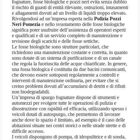
fognature, fosse biologiche e pozzi neri evita senza dubbio
il rischio di guasti di entità rilevante, ostruzioni, intasamenti
e allagamenti dovuti ad un livello di liquidi troppo elevato.
Rivolgendosi ad un’impresa esperta nella
Pulizia Pozzi
Neri Pomezia
e nello svuotamento delle fosse biologiche
significa poter usufruire dell’assistenza di operatori esperti
e qualificati e di un servizio completo di manutenzione e
revisione degli scarichi e delle fosse settiche.
Le fosse biologiche sono strutture particolari, che
richiedono una manutenzione costante e corretta, in quanto
sono dotate di un sistema di purificazione e di un canale
che regola la fuoriuscita delle acque chiarificate. In genere,
una fossa biologica è costituita da due bacini comunicanti,
che devono essere sottoposti regolarmente a controlli e
interventi di manutenzione ordinaria, per evitare che si
creino problemi dovuti all’accumularsi di detriti e di rifiuti
non biodegradabili.
Un’impresa di spurgo fognature dispone di strumenti e
automezzi per svolgere tutte le operazioni di pulizia e
disostruzione con rapidità ed efficacia, utilizzando spesso i
veicoli dotati di autospurgo, che permettono di lavorare
anche dove lo spazio è limitato, ad esempio è il caso delle
abitazioni situate nei centri storici o nelle strade strette e di
difficile accesso.
I veicoli dispongono di pompa, di idropulitrice e di sonda,