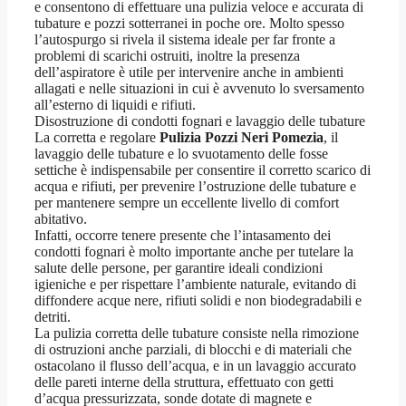
e consentono di effettuare una pulizia veloce e accurata di
tubature e pozzi sotterranei in poche ore. Molto spesso
l’autospurgo si rivela il sistema ideale per far fronte a
problemi di scarichi ostruiti, inoltre la presenza
dell’aspiratore è utile per intervenire anche in ambienti
allagati e nelle situazioni in cui è avvenuto lo sversamento
all’esterno di liquidi e rifiuti.
Disostruzione di condotti fognari e lavaggio delle tubature
La corretta e regolare
Pulizia Pozzi Neri Pomezia
, il
lavaggio delle tubature e lo svuotamento delle fosse
settiche è indispensabile per consentire il corretto scarico di
acqua e rifiuti, per prevenire l’ostruzione delle tubature e
per mantenere sempre un eccellente livello di comfort
abitativo.
Infatti, occorre tenere presente che l’intasamento dei
condotti fognari è molto importante anche per tutelare la
salute delle persone, per garantire ideali condizioni
igieniche e per rispettare l’ambiente naturale, evitando di
diffondere acque nere, rifiuti solidi e non biodegradabili e
detriti.
La pulizia corretta delle tubature consiste nella rimozione
di ostruzioni anche parziali, di blocchi e di materiali che
ostacolano il flusso dell’acqua, e in un lavaggio accurato
delle pareti interne della struttura, effettuato con getti
d’acqua pressurizzata, sonde dotate di magnete e