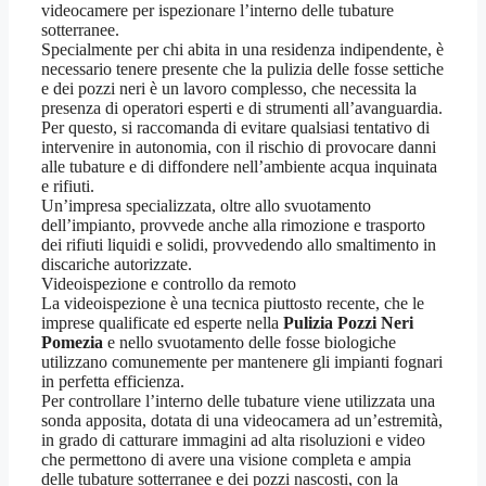
videocamere per ispezionare l’interno delle tubature
sotterranee.
Specialmente per chi abita in una residenza indipendente, è
necessario tenere presente che la pulizia delle fosse settiche
e dei pozzi neri è un lavoro complesso, che necessita la
presenza di operatori esperti e di strumenti all’avanguardia.
Per questo, si raccomanda di evitare qualsiasi tentativo di
intervenire in autonomia, con il rischio di provocare danni
alle tubature e di diffondere nell’ambiente acqua inquinata
e rifiuti.
Un’impresa specializzata, oltre allo svuotamento
dell’impianto, provvede anche alla rimozione e trasporto
dei rifiuti liquidi e solidi, provvedendo allo smaltimento in
discariche autorizzate.
Videoispezione e controllo da remoto
La videoispezione è una tecnica piuttosto recente, che le
imprese qualificate ed esperte nella
Pulizia Pozzi Neri
Pomezia
e nello svuotamento delle fosse biologiche
utilizzano comunemente per mantenere gli impianti fognari
in perfetta efficienza.
Per controllare l’interno delle tubature viene utilizzata una
sonda apposita, dotata di una videocamera ad un’estremità,
in grado di catturare immagini ad alta risoluzioni e video
che permettono di avere una visione completa e ampia
delle tubature sotterranee e dei pozzi nascosti, con la