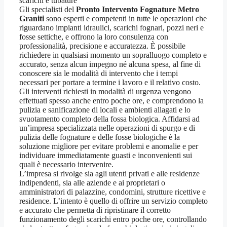
scarichi e tubature
Gli specialisti del
Pronto Intervento Fognature Metro
Graniti
sono esperti e competenti in tutte le operazioni che
riguardano impianti idraulici, scarichi fognari, pozzi neri e
fosse settiche, e offrono la loro consulenza con
professionalità, precisione e accuratezza. È possibile
richiedere in qualsiasi momento un sopralluogo completo e
accurato, senza alcun impegno né alcuna spesa, al fine di
conoscere sia le modalità di intervento che i tempi
necessari per portare a termine i lavoro e il relativo costo.
Gli interventi richiesti in modalità di urgenza vengono
effettuati spesso anche entro poche ore, e comprendono la
pulizia e sanificazione di locali e ambienti allagati e lo
svuotamento completo della fossa biologica. Affidarsi ad
un’impresa specializzata nelle operazioni di spurgo e di
pulizia delle fognature e delle fosse biologiche è la
soluzione migliore per evitare problemi e anomalie e per
individuare immediatamente guasti e inconvenienti sui
quali è necessario intervenire.
L’impresa si rivolge sia agli utenti privati e alle residenze
indipendenti, sia alle aziende e ai proprietari o
amministratori di palazzine, condomini, strutture ricettive e
residence. L’intento è quello di offrire un servizio completo
e accurato che permetta di ripristinare il corretto
funzionamento degli scarichi entro poche ore, controllando