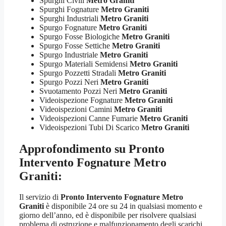
Spurghi Civili
Metro Graniti
Spurghi Fognature
Metro Graniti
Spurghi Industriali
Metro Graniti
Spurgo Fognature
Metro Graniti
Spurgo Fosse Biologiche
Metro Graniti
Spurgo Fosse Settiche
Metro Graniti
Spurgo Industriale
Metro Graniti
Spurgo Materiali Semidensi
Metro Graniti
Spurgo Pozzetti Stradali
Metro Graniti
Spurgo Pozzi Neri
Metro Graniti
Svuotamento Pozzi Neri
Metro Graniti
Videoispezione Fognature
Metro Graniti
Videoispezioni Camini
Metro Graniti
Videoispezioni Canne Fumarie
Metro Graniti
Videoispezioni Tubi Di Scarico
Metro Graniti
Approfondimento su
Pronto
Intervento Fognature Metro
Graniti
:
Il servizio di
Pronto Intervento Fognature Metro
Graniti
è disponibile 24 ore su 24 in qualsiasi momento e
giorno dell’anno, ed è disponibile per risolvere qualsiasi
problema di ostruzione e malfunzionamento degli scarichi