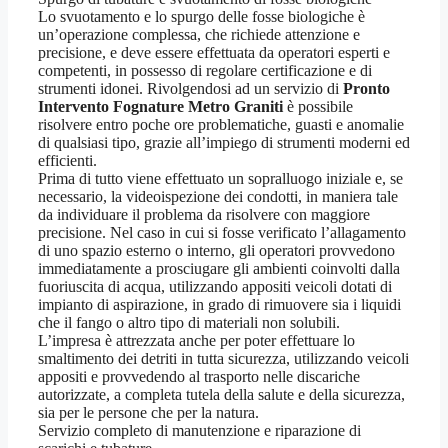
Lo svuotamento e lo spurgo delle fosse biologiche è
un’operazione complessa, che richiede attenzione e
precisione, e deve essere effettuata da operatori esperti e
competenti, in possesso di regolare certificazione e di
strumenti idonei. Rivolgendosi ad un servizio di
Pronto
Intervento Fognature Metro Graniti
è possibile
risolvere entro poche ore problematiche, guasti e anomalie
di qualsiasi tipo, grazie all’impiego di strumenti moderni ed
efficienti.
Prima di tutto viene effettuato un sopralluogo iniziale e, se
necessario, la videoispezione dei condotti, in maniera tale
da individuare il problema da risolvere con maggiore
precisione. Nel caso in cui si fosse verificato l’allagamento
di uno spazio esterno o interno, gli operatori provvedono
immediatamente a prosciugare gli ambienti coinvolti dalla
fuoriuscita di acqua, utilizzando appositi veicoli dotati di
impianto di aspirazione, in grado di rimuovere sia i liquidi
che il fango o altro tipo di materiali non solubili.
L’impresa è attrezzata anche per poter effettuare lo
smaltimento dei detriti in tutta sicurezza, utilizzando veicoli
appositi e provvedendo al trasporto nelle discariche
autorizzate, a completa tutela della salute e della sicurezza,
sia per le persone che per la natura.
Servizio completo di manutenzione e riparazione di