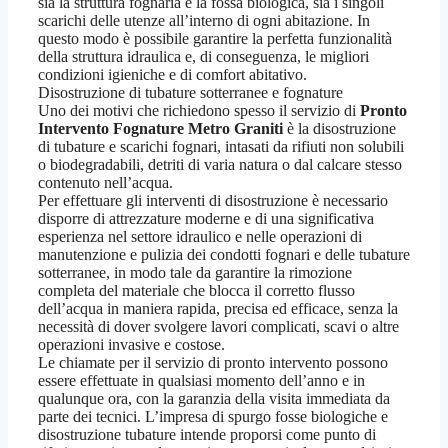
sia la struttura fognaria e la fossa biologica, sia i singoli
scarichi delle utenze all’interno di ogni abitazione. In
questo modo è possibile garantire la perfetta funzionalità
della struttura idraulica e, di conseguenza, le migliori
condizioni igieniche e di comfort abitativo.
Disostruzione di tubature sotterranee e fognature
Uno dei motivi che richiedono spesso il servizio di
Pronto
Intervento Fognature Metro Graniti
è la disostruzione
di tubature e scarichi fognari, intasati da rifiuti non solubili
o biodegradabili, detriti di varia natura o dal calcare stesso
contenuto nell’acqua.
Per effettuare gli interventi di disostruzione è necessario
disporre di attrezzature moderne e di una significativa
esperienza nel settore idraulico e nelle operazioni di
manutenzione e pulizia dei condotti fognari e delle tubature
sotterranee, in modo tale da garantire la rimozione
completa del materiale che blocca il corretto flusso
dell’acqua in maniera rapida, precisa ed efficace, senza la
necessità di dover svolgere lavori complicati, scavi o altre
operazioni invasive e costose.
Le chiamate per il servizio di pronto intervento possono
essere effettuate in qualsiasi momento dell’anno e in
qualunque ora, con la garanzia della visita immediata da
parte dei tecnici. L’impresa di spurgo fosse biologiche e
disostruzione tubature intende proporsi come punto di