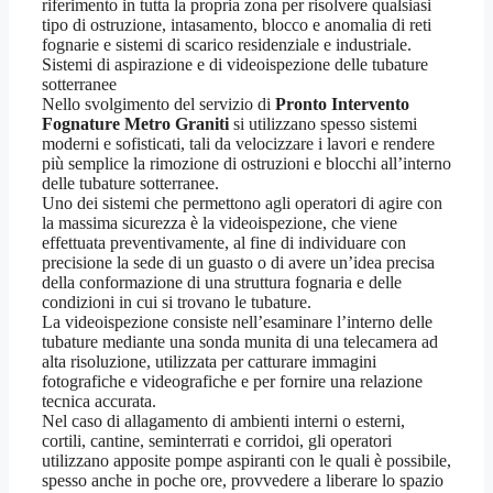
riferimento in tutta la propria zona per risolvere qualsiasi
tipo di ostruzione, intasamento, blocco e anomalia di reti
fognarie e sistemi di scarico residenziale e industriale.
Sistemi di aspirazione e di videoispezione delle tubature
sotterranee
Nello svolgimento del servizio di
Pronto Intervento
Fognature Metro Graniti
si utilizzano spesso sistemi
moderni e sofisticati, tali da velocizzare i lavori e rendere
più semplice la rimozione di ostruzioni e blocchi all’interno
delle tubature sotterranee.
Uno dei sistemi che permettono agli operatori di agire con
la massima sicurezza è la videoispezione, che viene
effettuata preventivamente, al fine di individuare con
precisione la sede di un guasto o di avere un’idea precisa
della conformazione di una struttura fognaria e delle
condizioni in cui si trovano le tubature.
La videoispezione consiste nell’esaminare l’interno delle
tubature mediante una sonda munita di una telecamera ad
alta risoluzione, utilizzata per catturare immagini
fotografiche e videografiche e per fornire una relazione
tecnica accurata.
Nel caso di allagamento di ambienti interni o esterni,
cortili, cantine, seminterrati e corridoi, gli operatori
utilizzano apposite pompe aspiranti con le quali è possibile,
spesso anche in poche ore, provvedere a liberare lo spazio