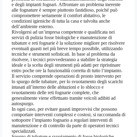
e degli impianti fognari. Affrontare un problema inerente
alle fognature è sempre piuttosto fastidioso, poiché può
compromettere seriamente il comfort abitativo, le
condizioni igieniche di tutta la casa e talvolta anche
dell’ambiente esterno.
Rivolgersi ad un’impresa competente e qualificata nei
servizi di pulizia fosse biologiche e manutenzione di
tubature e reti fognarie è la soluzione migliore per risolvere
eventuali guasti nel più breve tempo possibile, utilizzando
tecniche e strumenti sofisticati. In base al problema da
risolvere, i tecnici provvederanno a stabilire la strategia
ideale e la scelta degli strumenti più adatti per ripristinare
entro poche ore la funzionalità corretta di tutto l’impianto.
Il servizio comprende operazioni di pronto intervento per
lo spurgo delle tubature, per lo svuotamento degli scarichi
intasati all’interno delle abitazioni e lo sblocco e
svuotamento delle reti fognarie complete, che
generalmente viene effettuato tramite veicoli adibiti ad
autospurgo.
In ogni caso, per evitare guasti improvvisi che possono
comportare interventi complessi e costosi, si raccomanda di
sottoporre l’impianto fognario a regolari interventi di
manutenzione e di controllo da parte di operatori tecnici
specializzati.
Spurgo di tubature e svuotamento di fosse biologiche