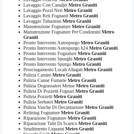
Lavaggio Con Canaljet
Metro Graniti
Lavaggio Pozzi Neri
Metro Graniti
Lavaggio Reti Fognanti
Metro Graniti
Lavaggio Tubazioni
Metro Graniti
Manutenzione Fognature
Metro Graniti
Manutenzione Fognature Per Condomini
Metro
Graniti
Pronto Intervento Autospurgo
Metro Graniti
Pronto Intervento Autospurgo h24
Metro Graniti
Pronto Intervento Fognature
Metro Graniti
Pronto Intervento Spurghi
Metro Graniti
Pronto Intervento Spurgo
Metro Graniti
Prosciugamento Locali Allagati
Metro Graniti
Pulizia Camini
Metro Graniti
Pulizia Canne Fumarie
Metro Graniti
Pulizia Degrassatori Mense
Metro Graniti
Pulizia Di Pozzetti Fognari
Metro Graniti
Pulizia Pozzetti
Metro Graniti
Pulizia Serbatoi
Metro Graniti
Pulizia Vasche Di Decantazione
Metro Graniti
Relining Fognature
Metro Graniti
Riparazione Fognature
Metro Graniti
Riparazione Tubi Di Scarico
Metro Graniti
Smaltimento Liquami
Metro Graniti