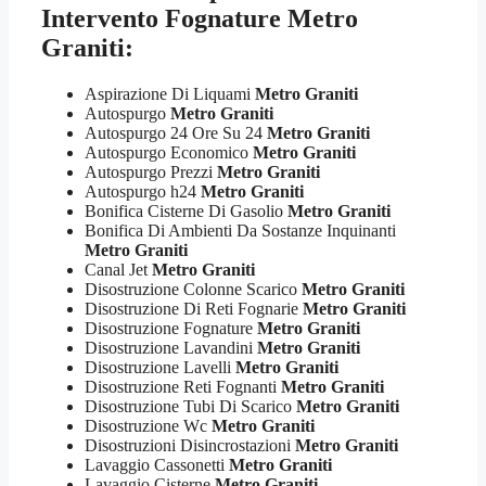
Intervento Fognature Metro
Graniti:
Aspirazione Di Liquami
Metro Graniti
Autospurgo
Metro Graniti
Autospurgo 24 Ore Su 24
Metro Graniti
Autospurgo Economico
Metro Graniti
Autospurgo Prezzi
Metro Graniti
Autospurgo h24
Metro Graniti
Bonifica Cisterne Di Gasolio
Metro Graniti
Bonifica Di Ambienti Da Sostanze Inquinanti
Metro Graniti
Canal Jet
Metro Graniti
Disostruzione Colonne Scarico
Metro Graniti
Disostruzione Di Reti Fognarie
Metro Graniti
Disostruzione Fognature
Metro Graniti
Disostruzione Lavandini
Metro Graniti
Disostruzione Lavelli
Metro Graniti
Disostruzione Reti Fognanti
Metro Graniti
Disostruzione Tubi Di Scarico
Metro Graniti
Disostruzione Wc
Metro Graniti
Disostruzioni Disincrostazioni
Metro Graniti
Lavaggio Cassonetti
Metro Graniti
Lavaggio Cisterne
Metro Graniti