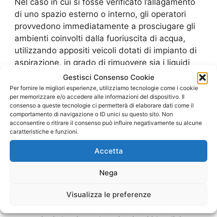
Nel caso in cui si fosse verificato l’allagamento
di uno spazio esterno o interno, gli operatori
provvedono immediatamente a prosciugare gli
ambienti coinvolti dalla fuoriuscita di acqua,
utilizzando appositi veicoli dotati di impianto di
aspirazione, in grado di rimuovere sia i liquidi
che il fango o altro tipo di materiali non solubili.
Gestisci Consenso Cookie
L’impresa è attrezzata anche per poter
Per fornire le migliori esperienze, utilizziamo tecnologie come i cookie
per memorizzare e/o accedere alle informazioni del dispositivo. Il
effettuare lo smaltimento dei detriti in tutta
consenso a queste tecnologie ci permetterà di elaborare dati come il
sicurezza, utilizzando veicoli appositi e
comportamento di navigazione o ID unici su questo sito. Non
provvedendo al trasporto nelle discariche
acconsentire o ritirare il consenso può influire negativamente su alcune
caratteristiche e funzioni.
autorizzate, a completa tutela della salute e
della sicurezza, sia per le persone che per la
Accetta
natura.
Servizio completo di manutenzione e
Nega
riparazione di scarichi e tubature
Visualizza le preferenze
Gli specialisti del
Pronto Intervento Fognature
Infernetto
sono esperti e competenti in tutte le