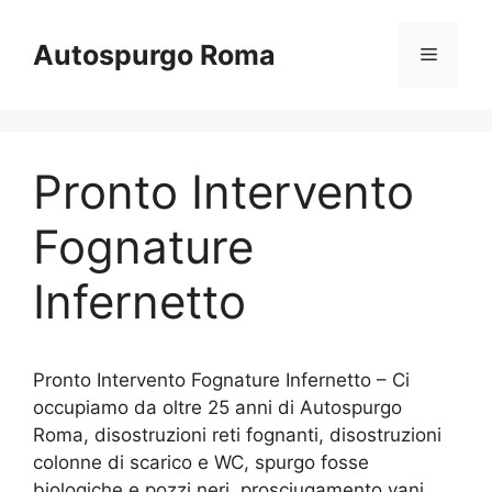
Vai
al
Autospurgo Roma
Menu
contenuto
Pronto Intervento
Fognature
Infernetto
Pronto Intervento Fognature Infernetto – Ci
occupiamo da oltre 25 anni di Autospurgo
Roma, disostruzioni reti fognanti, disostruzioni
colonne di scarico e WC, spurgo fosse
biologiche e pozzi neri, prosciugamento vani