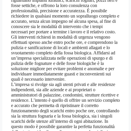
riguardano impianti idraulici, scarichi fognari, pozzi neri e
fosse settiche, e offrono la loro consulenza con
professionalità, precisione e accuratezza. È possibile
richiedere in qualsiasi momento un sopralluogo completo e
accurato, senza alcun impegno né alcuna spesa, al fine di
conoscere sia le modalità di intervento che i tempi
necessari per portare a termine i lavoro e il relativo costo.
Gli interventi richiesti in modalità di urgenza vengono
effettuati spesso anche entro poche ore, e comprendono la
pulizia e sanificazione di locali e ambienti allagati e lo
svuotamento completo della fossa biologica. Affidarsi ad
un’impresa specializzata nelle operazioni di spurgo e di
pulizia delle fognature e delle fosse biologiche è la
soluzione migliore per evitare problemi e anomalie e per
individuare immediatamente guasti e inconvenienti sui
quali è necessario intervenire.
L’impresa si rivolge sia agli utenti privati e alle residenze
indipendenti, sia alle aziende e ai proprietari o
amministratori di palazzine, condomini, strutture ricettive e
residence. L’intento è quello di offrire un servizio completo
e accurato che permetta di ripristinare il corretto
funzionamento degli scarichi entro poche ore, controllando
sia la struttura fognaria e la fossa biologica, sia i singoli
scarichi delle utenze all’interno di ogni abitazione. In
questo modo è possibile garantire la perfetta funzionalità