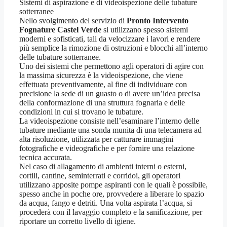
Sistemi di aspirazione e di videoispezione delle tubature
sotterranee
Nello svolgimento del servizio di
Pronto Intervento
Fognature Castel Verde
si utilizzano spesso sistemi
moderni e sofisticati, tali da velocizzare i lavori e rendere
più semplice la rimozione di ostruzioni e blocchi all’interno
delle tubature sotterranee.
Uno dei sistemi che permettono agli operatori di agire con
la massima sicurezza è la videoispezione, che viene
effettuata preventivamente, al fine di individuare con
precisione la sede di un guasto o di avere un’idea precisa
della conformazione di una struttura fognaria e delle
condizioni in cui si trovano le tubature.
La videoispezione consiste nell’esaminare l’interno delle
tubature mediante una sonda munita di una telecamera ad
alta risoluzione, utilizzata per catturare immagini
fotografiche e videografiche e per fornire una relazione
tecnica accurata.
Nel caso di allagamento di ambienti interni o esterni,
cortili, cantine, seminterrati e corridoi, gli operatori
utilizzano apposite pompe aspiranti con le quali è possibile,
spesso anche in poche ore, provvedere a liberare lo spazio
da acqua, fango e detriti. Una volta aspirata l’acqua, si
procederà con il lavaggio completo e la sanificazione, per
riportare un corretto livello di igiene.