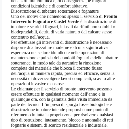
della struttura idraulica e, di conseguenza, le migliori
condizioni igieniche e di comfort abitativo.
Disostruzione di tubature sotterranee e fognature
Uno dei motivi che richiedono spesso il servizio di
Pronto
Intervento Fognature Castel Verde
è la disostruzione di
tubature e scarichi fognari, intasati da rifiuti non solubili o
biodegradabili, detriti di varia natura o dal calcare stesso
contenuto nell’acqua.
Per effettuare gli interventi di disostruzione è necessario
disporre di attrezzature moderne e di una significativa
esperienza nel settore idraulico e nelle operazioni di
manutenzione e pulizia dei condotti fognari e delle tubature
sotterranee, in modo tale da garantire la rimozione
completa del materiale che blocca il corretto flusso
dell’acqua in maniera rapida, precisa ed efficace, senza la
necessità di dover svolgere lavori complicati, scavi o altre
operazioni invasive e costose.
Le chiamate per il servizio di pronto intervento possono
essere effettuate in qualsiasi momento dell’anno e in
qualunque ora, con la garanzia della visita immediata da
parte dei tecnici. L’impresa di spurgo fosse biologiche e
disostruzione tubature intende proporsi come punto di
riferimento in tutta la propria zona per risolvere qualsiasi
tipo di ostruzione, intasamento, blocco e anomalia di reti
fognarie e sistemi di scarico residenziale e industriale.