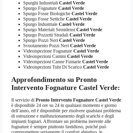
Spurghi Industriali
Castel Verde
Spurgo Fognature
Castel Verde
Spurgo Fosse Biologiche
Castel Verde
Spurgo Fosse Settiche
Castel Verde
Spurgo Industriale
Castel Verde
Spurgo Materiali Semidensi
Castel Verde
Spurgo Pozzetti Stradali
Castel Verde
Spurgo Pozzi Neri
Castel Verde
Svuotamento Pozzi Neri
Castel Verde
Videoispezione Fognature
Castel Verde
Videoispezioni Camini
Castel Verde
Videoispezioni Canne Fumarie
Castel Verde
Videoispezioni Tubi Di Scarico
Castel Verde
Approfondimento su
Pronto
Intervento Fognature Castel Verde
:
Il servizio di
Pronto Intervento Fognature Castel Verde
è disponibile 24 ore su 24 in qualsiasi momento e giorno
dell’anno, ed è disponibile per risolvere qualsiasi problema
di ostruzione e malfunzionamento degli scarichi e degli
impianti fognari. Affrontare un problema inerente alle
fognature è sempre piuttosto fastidioso, poiché può
compromettere seriamente il comfort abitativo, le