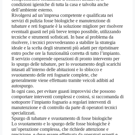
condizioni igieniche di tutta la casa e talvolta anche
dell’ambiente esterno.
Rivolgersi ad un’impresa competente e qualificata nei
servizi di pulizia fosse biologiche e manutenzione di
tubature e reti fognarie è la soluzione migliore per risolvere
eventuali guasti nel più breve tempo possibile, utilizzando
tecniche e strumenti sofisticati. In base al problema da
risolvere, i tecnici provvederanno a stabilire la strategia
ideale e la scelta degli strumenti più adatti per ripristinare
entro poche ore la funzionalità corretta di tutto l’impianto.
Il servizio comprende operazioni di pronto intervento per
lo spurgo delle tubature, per lo svuotamento degli scarichi
intasati all’interno delle abitazioni e lo sblocco e
svuotamento delle reti fognarie complete, che
generalmente viene effettuato tramite veicoli adibiti ad
autospurgo.
In ogni caso, per evitare guasti improvvisi che possono
comportare interventi complessi e costosi, si raccomanda di
sottoporre l’impianto fognario a regolari interventi di
manutenzione e di controllo da parte di operatori tecnici
specializzati.
Spurgo di tubature e svuotamento di fosse biologiche
Lo svuotamento e lo spurgo delle fosse biologiche è
un’operazione complessa, che richiede attenzione e
precisione, e deve essere effettuata da operatori esperti e