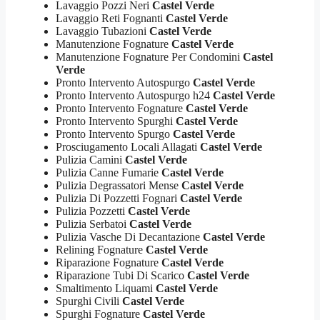
Lavaggio Pozzi Neri
Castel Verde
Lavaggio Reti Fognanti
Castel Verde
Lavaggio Tubazioni
Castel Verde
Manutenzione Fognature
Castel Verde
Manutenzione Fognature Per Condomini
Castel
Verde
Pronto Intervento Autospurgo
Castel Verde
Pronto Intervento Autospurgo h24
Castel Verde
Pronto Intervento Fognature
Castel Verde
Pronto Intervento Spurghi
Castel Verde
Pronto Intervento Spurgo
Castel Verde
Prosciugamento Locali Allagati
Castel Verde
Pulizia Camini
Castel Verde
Pulizia Canne Fumarie
Castel Verde
Pulizia Degrassatori Mense
Castel Verde
Pulizia Di Pozzetti Fognari
Castel Verde
Pulizia Pozzetti
Castel Verde
Pulizia Serbatoi
Castel Verde
Pulizia Vasche Di Decantazione
Castel Verde
Relining Fognature
Castel Verde
Riparazione Fognature
Castel Verde
Riparazione Tubi Di Scarico
Castel Verde
Smaltimento Liquami
Castel Verde
Spurghi Civili
Castel Verde
Spurghi Fognature
Castel Verde