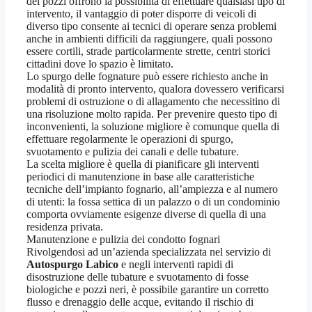
dei pozzi offrono la possibilità di effettuare qualsiasi tipo di
intervento, il vantaggio di poter disporre di veicoli di
diverso tipo consente ai tecnici di operare senza problemi
anche in ambienti difficili da raggiungere, quali possono
essere cortili, strade particolarmente strette, centri storici
cittadini dove lo spazio è limitato.
Lo spurgo delle fognature può essere richiesto anche in
modalità di pronto intervento, qualora dovessero verificarsi
problemi di ostruzione o di allagamento che necessitino di
una risoluzione molto rapida. Per prevenire questo tipo di
inconvenienti, la soluzione migliore è comunque quella di
effettuare regolarmente le operazioni di spurgo,
svuotamento e pulizia dei canali e delle tubature.
La scelta migliore è quella di pianificare gli interventi
periodici di manutenzione in base alle caratteristiche
tecniche dell’impianto fognario, all’ampiezza e al numero
di utenti: la fossa settica di un palazzo o di un condominio
comporta ovviamente esigenze diverse di quella di una
residenza privata.
Manutenzione e pulizia dei condotto fognari
Rivolgendosi ad un’azienda specializzata nel servizio di
Autospurgo Labico
e negli interventi rapidi di
disostruzione delle tubature e svuotamento di fosse
biologiche e pozzi neri, è possibile garantire un corretto
flusso e drenaggio delle acque, evitando il rischio di