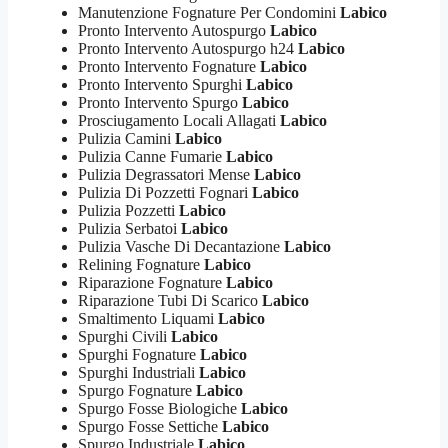
Manutenzione Fognature Per Condomini
Labico
Pronto Intervento Autospurgo
Labico
Pronto Intervento Autospurgo h24
Labico
Pronto Intervento Fognature
Labico
Pronto Intervento Spurghi
Labico
Pronto Intervento Spurgo
Labico
Prosciugamento Locali Allagati
Labico
Pulizia Camini
Labico
Pulizia Canne Fumarie
Labico
Pulizia Degrassatori Mense
Labico
Pulizia Di Pozzetti Fognari
Labico
Pulizia Pozzetti
Labico
Pulizia Serbatoi
Labico
Pulizia Vasche Di Decantazione
Labico
Relining Fognature
Labico
Riparazione Fognature
Labico
Riparazione Tubi Di Scarico
Labico
Smaltimento Liquami
Labico
Spurghi Civili
Labico
Spurghi Fognature
Labico
Spurghi Industriali
Labico
Spurgo Fognature
Labico
Spurgo Fosse Biologiche
Labico
Spurgo Fosse Settiche
Labico
Spurgo Industriale
Labico