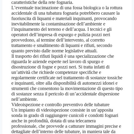
caratteristiche della rete fognaria.
L’eventuale tracimazione di una fossa biologica o la rottura
accidentale di una tubatura fognaria potrebbero causare la
fuoriuscita di liquami e materiali inquinanti, provocando
inevitabilmente la contaminazione dell’ambiente e
l’inquinamento del terreno e dell’acqua. I tecnici e gli
operatori dell’impresa di espurgo e pulizia pozzi neri
provvedono, al termine dell’intervento, al corretto
trattamento e smaltimento di liquami e rifiuti, secondo
quanto previsto dalle norme legislative attuali.
Il trasporto dei rifiuti liquidi è una specializzazione che
riguarda le aziende esperte nel lavoro di spurgo e
disostruzione di fogne e pozzi neri. Si tratta infatti di
un’attività che richiede competenze specifiche e
regolarmente certificate nel trattamento di sostanze tossiche
e inquinanti, oltre alla disponibilità di automezzi idonei e
strumenti che consentono la movimentazione di questo tipo
di sostanze senza il pericolo di un’accidentale dispersione
nell’ambiente.
Videoispezione e controllo preventivo delle tubature
Un impianto di videoispezione consiste in un’apposita
sonda in grado di raggiungere cunicoli e condotti fognari
anche in profondità, dotata di una telecamera
professionale, che provvede a catturare immagini precise e
dettagliate dell’interno delle tubature, in maniera tale da