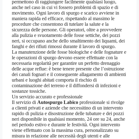
permettono di raggiungere facilmente qualsiasi luogo,
anche nel caso in cui vi fossero problemi di spazio e di
movimento. Ogni lavoro di spurgo e scarico avviene in
maniera rapida ed efficace, rispettando al massimo le
procedure che consentono di tutelare la salute e la
sicurezza delle persone. Gli operatori, oltre a provvedere
alla pulizia e svuotamento delle fosse settiche, dei pozzi
neri, si occupano anche dello smaltimento dei liquami, dei
fanghi e dei rifiuti rimossi durante il lavoro di spurgo.
La manutenzione delle fosse biologiche e delle fognature e
le operazioni di spurgo devono essere effettuate con la
necessaria regolarità per garantire un perfetto drenaggio
delle acque reflue: è bene tenere presente che l’ostruzione
dei canali fognari e il conseguente allagamento di ambienti
urbani e luoghi abitati comporta il rischio di
contaminazione del terreno e il diffondersi di infezioni e
sostanze tossiche.
Un servizio accurato e professionale
Il servizio di
Autospurgo Labico
professionale si rivolge
a clienti privati e aziende che necessitino di un intervento
rapido di pulizia e disostruzione delle tubature e dei pozzi
neri disponibile in qualsiasi momento, 24 ore su 24, anche
nel periodo estivo e durante le festività. Ogni intervento
viene effettuato con la massima cura, personalizzato su
misura in relazione alle necessità degli utenti e alle