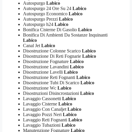
Autospurgo
Labico
Autospurgo 24 Ore Su 24
Labico
Autospurgo Economico
Labico
Autospurgo Prezzi
Labico
Autospurgo h24
Labico
Bonifica Cisterne Di Gasolio
Labico
Bonifica Di Ambienti Da Sostanze Inquinanti
Labico
Canal Jet
Labico
Disostruzione Colonne Scarico
Labico
Disostruzione Di Reti Fognarie
Labico
Disostruzione Fognature
Labico
Disostruzione Lavandini
Labico
Disostruzione Lavelli
Labico
Disostruzione Reti Fognanti
Labico
Disostruzione Tubi Di Scarico
Labico
Disostruzione Wc
Labico
Disostruzioni Disincrostazioni
Labico
Lavaggio Cassonetti
Labico
Lavaggio Cisterne
Labico
Lavaggio Con Canaljet
Labico
Lavaggio Pozzi Neri
Labico
Lavaggio Reti Fognanti
Labico
Lavaggio Tubazioni
Labico
Manutenzione Fognature
Labico