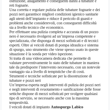
ostruzione, allagamento e conseguenti danni a tubature e
reti fognarie.
Una corretta e regolare pulizia delle tubature fognarie e dei
pozzi neri garantisce migliori condizioni igienico sanitarie
agli utenti dell’impianto e riduce il pericolo di guasti e
problemi anche considerevoli, con conseguenti difficoltà
sia a livello tecnico che economico.
Per effettuare una pulizia completa e accurata di un pozzo
nero è necessario rivolgersi ad un’impresa competente e
specializzata, che disponga di mezzi sofisticati e di tecnici
esperti. Oltre ai veicoli dotati di pompa idraulica e sistema
di spurgo, uno strumento che viene spesso usato in queste
situazione è la sonda per video ispezione.
Si tratta di una videocamera dedicata che permette di
valutare preventivamente lo stato delle tubature in maniera
tale da predisporre l’intervento necessario, con un notevole
vantaggio sia a livello di tempistiche che di costi.
Strumenti e tecniche sofisticate per la disostruzione di
tubature e pozzi neri
Un’impresa esperta negli interventi di pulizia dei pozzi neri
e negli interventi di svuotamento e sanificazione delle fosse
settiche dispone di mezzi sofisticati per svolgere qualsiasi
tipo di servizio, se necessario anche con la massima
tempestività.
I veicoli dotati di impianto
Autospurgo Labico