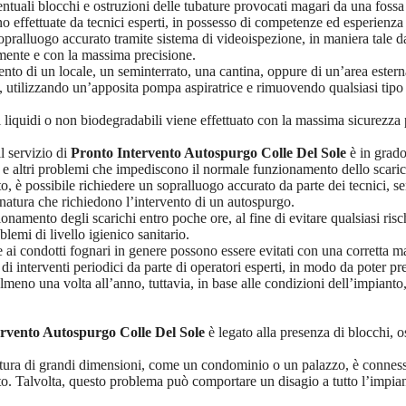
entuali blocchi e ostruzioni delle tubature provocati magari da una fossa
 effettuate da tecnici esperti, in possesso di competenze ed esperienza n
sopralluogo accurato tramite sistema di videoispezione, in maniera tale d
amente e con la massima precisione.
ento di un locale, un seminterrato, una cantina, oppure di un’area estern
tilizzando un’apposita pompa aspiratrice e rimuovendo qualsiasi tipo di 
uti liquidi o non biodegradabili viene effettuato con la massima sicurezza p
l servizio di
Pronto Intervento Autospurgo Colle Del Sole
è in grado
te e altri problemi che impediscono il normale funzionamento dello scaric
nto, è possibile richiedere un sopralluogo accurato da parte dei tecnici
 natura che richiedono l’intervento di un autospurgo.
nzionamento degli scarichi entro poche ore, al fine di evitare qualsiasi ris
blemi di livello igienico sanitario.
e ai condotti fognari in genere possono essere evitati con una corretta m
 di interventi periodici da parte di operatori esperti, in modo da poter 
no una volta all’anno, tuttavia, in base alle condizioni dell’impianto, i
rvento Autospurgo Colle Del Sole
è legato alla presenza di blocchi, os
tura di grandi dimensioni, come un condominio o un palazzo, è connessa
ato. Talvolta, questo problema può comportare un disagio a tutto l’impia