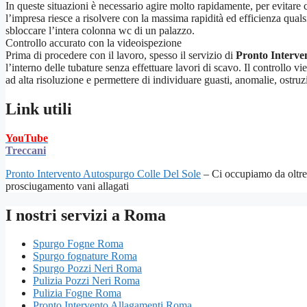
In queste situazioni è necessario agire molto rapidamente, per evitare c
l’impresa riesce a risolvere con la massima rapidità ed efficienza qual
sbloccare l’intera colonna wc di un palazzo.
Controllo accurato con la videoispezione
Prima di procedere con il lavoro, spesso il servizio di
Pronto Interve
l’interno delle tubature senza effettuare lavori di scavo. Il controllo 
ad alta risoluzione e permettere di individuare guasti, anomalie, ostruzi
Link utili
YouTube
Treccani
Pronto Intervento Autospurgo Colle Del Sole
– Ci occupiamo da oltre 
prosciugamento vani allagati
I nostri servizi a Roma
Spurgo Fogne Roma
Spurgo fognature Roma
Spurgo Pozzi Neri Roma
Pulizia Pozzi Neri Roma
Pulizia Fogne Roma
Pronto Intervento Allagamenti Roma