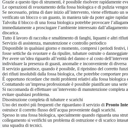
Grazie a questo tipo di strumenti, è possibile risolvere rapidamente ev
Le operazioni di svuotamento della fossa biologica e di pulizia vengono
Se necessario, prima di dare inizio all’intervento, viene effettuato un 
verificato un blocco o un guasto, in maniera tale da poter agire rapid
Talvolta il blocco di una fossa biologica potrebbe provocare l’allagam
immediatamente a prosciugare l’ambiente interessato dall’allagamento, u
discarica.
Tutto il lavoro di raccolta e smaltimento di fanghi, liquami e altri rifi
Servizio di assistenza, manutenzione e controllo periodico
Disponibile in qualsiasi giorno e momento, compresi i periodi festivi, i
fosse settiche da svuotare e da ripulire, tubature ostruite o danneggia
Per avere un’idea riguardo all’entità del danno e al costo dell’interve
individuare la presenza di guasti, anomalie e inconveniente di diversa
Il servizio garantisce, quando è possibile, il ripristino del corretto fu
dei rifiuti insolubili dalla fossa biologica, che potrebbe comportare pro
È opportuno ricordare che molti problemi relativi alla fossa biologica 
Contattando un’impresa professionale è possibile pianificare una serie
Si raccomanda di effettuare un’intervento di manutenzione completa alme
evitare qualsiasi problema.
Disostruzione completa di tubature e scarichi
Uno dei motivi più frequenti che riguardano il servizio di
Pronto Inte
ostruisce il corretto flusso dell’acqua proveniente dagli scarichi.
Spesso in una fossa biologica, specialmente quando riguarda una strut
collegamento si verifichi un problema di ostruzione e di scarico intas
una squadra di tecnici.