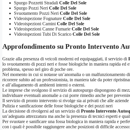
Spurgo Pozzetti Stradali
Colle Del Sole
Spurgo Pozzi Neri
Colle Del Sole
Svuotamento Pozzi Neri
Colle Del Sole
Videoispezione Fognature
Colle Del Sole
Videoispezioni Camini
Colle Del Sole
Videoispezioni Canne Fumarie
Colle Del Sole
Videoispezioni Tubi Di Scarico
Colle Del Sole
Approfondimento su
Pronto Intervento Au
Grazie alla presenza di veicoli moderni ed equipaggiati, il servizio di
lo svuotamento di pozzi neri e fosse biologiche in maniera rapida ed eff
problema, spesso nel giro di poche ore.
Nel momento in cui si notasse un’anomalia o un malfunzionamento di un
ricorrere subito ad un professionista, in maniera tale da poter ripristin
e all’allagamento di ambienti interni o esterni.
Le imprese che svolgono il servizio di autospurgo dispongono di mezzi 
individuare eventuali anomalie a cui porre rimedio anche per prevenire
Il servizio di pronto intervento si rivolge sia ai privati che alle azie
Pulizia e sanificazione delle fosse biologiche e dei pozzi neri
La decisione di rivolgersi ad un servizio di
Pronto Intervento Autos
un’adeguata attrezzatura ma anche la presenza di tecnici esperti e quali
Per svuotare e sanificare una fossa biologica in maniera rapida e perfet
con i quali è possibile raggiungere anche posizioni di difficile accesso: s