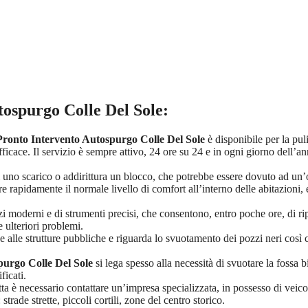
tospurgo Colle Del Sole
:
Pronto Intervento Autospurgo Colle Del Sole
è disponibile per la puli
icace. Il servizio è sempre attivo, 24 ore su 24 e in ogni giorno dell’an
o scarico o addirittura un blocco, che potrebbe essere dovuto ad un’ost
are rapidamente il normale livello di comfort all’interno delle abitazioni,
moderni e di strumenti precisi, che consentono, entro poche ore, di rip
 ulteriori problemi.
nde e alle strutture pubbliche e riguarda lo svuotamento dei pozzi neri cos
purgo Colle Del Sole
si lega spesso alla necessità di svuotare la fossa 
ficati.
ta è necessario contattare un’impresa specializzata, in possesso di veicol
trade strette, piccoli cortili, zone del centro storico.