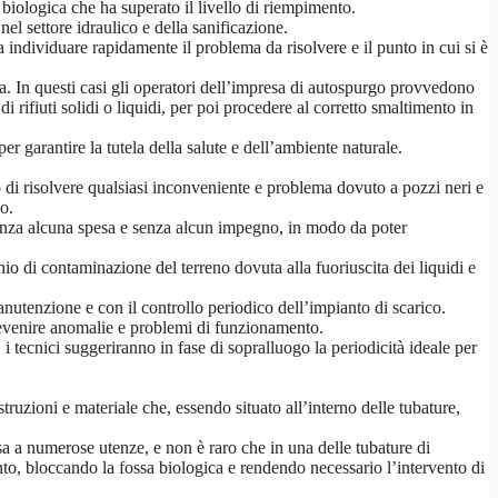
 biologica che ha superato il livello di riempimento.
el settore idraulico e della sanificazione.
a individuare rapidamente il problema da risolvere e il punto in cui si è
a. In questi casi gli operatori dell’impresa di autospurgo provvedono
rifiuti solidi o liquidi, per poi procedere al corretto smaltimento in
er garantire la tutela della salute e dell’ambiente naturale.
 di risolvere qualsiasi inconveniente e problema dovuto a pozzi neri e
o.
, senza alcuna spesa e senza alcun impegno, in modo da poter
chio di contaminazione del terreno dovuta alla fuoriuscita dei liquidi e
anutenzione e con il controllo periodico dell’impianto di scarico.
prevenire anomalie e problemi di funzionamento.
 tecnici suggeriranno in fase di sopralluogo la periodicità ideale per
truzioni e materiale che, essendo situato all’interno delle tubature,
 a numerose utenze, e non è raro che in una delle tubature di
nto, bloccando la fossa biologica e rendendo necessario l’intervento di