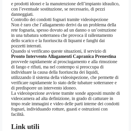
e prodotti idonei e la manutenzione dell’impianto idraulico,
con l’eventuale sostituzione, se necessario, di pezzi
danneggiati.
Controllo dei condotti fognari tramite videoispezione
Non è raro che l’allagamento derivi da un problema della
rete fognaria, spesso dovuto ad un danno o un’ostruzione
in una tubatura sotterranea che provoca il rallentamento
dello scarico e la fuoriuscita di liquami e fanghi dai
pozzetti interrati.
Quando si verificano queste situazioni, il servizio di
Pronto Intervento Allagamenti Capranica Prenestina
provvede rapidamente al prosciugamento e alla rimozione
di fango e rifiuti, ma nel contempo si preoccupa di
individuare la causa della fuoriuscita dei liquidi,
utilizzando il sistema della videoispezione, che permette di
verificare rapidamente lo stato delle tubature sotterranee e
di predisporre un intervento idoneo.
La videoispezione avviene tramite sonde appositi munite di
videocamera ad alta definizione, in grado di catturare in
tmpo reale immagini e video delle parti interne dei condotti
fognari, individuando rotture, guasti e ostruzioni con
facilità.
Link utili