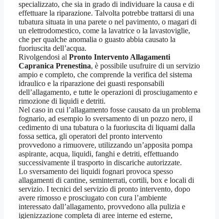
specializzato, che sia in grado di individuare la causa e di
effettuare la riparazione. Talvolta potrebbe trattarsi di una
tubatura situata in una parete o nel pavimento, o magari di
un elettrodomestico, come la lavatrice o la lavastoviglie,
che per qualche anomalia o guasto abbia causato la
fuoriuscita dell’acqua.
Rivolgendosi al
Pronto Intervento Allagamenti
Capranica Prenestina
, è possibile usufruire di un servizio
ampio e completo, che comprende la verifica del sistema
idraulico e la riparazione dei guasti responsabili
dell’allagamento, e tutte le operazioni di prosciugamento e
rimozione di liquidi e detriti.
Nel caso in cui l’allagamento fosse causato da un problema
fognario, ad esempio lo sversamento di un pozzo nero, il
cedimento di una tubatura o la fuoriuscita di liquami dalla
fossa settica, gli operatori del pronto intervento
provvedono a rimuovere, utilizzando un’apposita pompa
aspirante, acqua, liquidi, fanghi e detriti, effettuando
successivamente il trasporto in discariche autorizzate.
Lo sversamento dei liquidi fognari provoca spesso
allagamenti di cantine, seminterrati, cortili, box e locali di
servizio. I tecnici del servizio di pronto intervento, dopo
avere rimosso e prosciugato con cura l’ambiente
interessato dall’allagamento, provvedono alla pulizia e
igienizzazione completa di aree interne ed esterne,