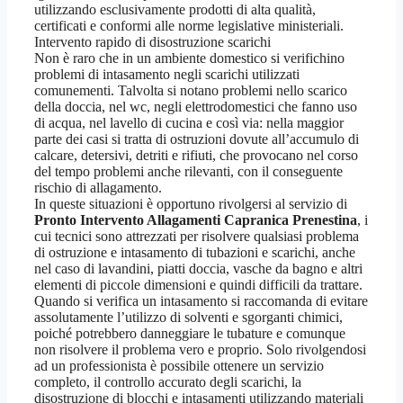
utilizzando esclusivamente prodotti di alta qualità,
certificati e conformi alle norme legislative ministeriali.
Intervento rapido di disostruzione scarichi
Non è raro che in un ambiente domestico si verifichino
problemi di intasamento negli scarichi utilizzati
comunementi. Talvolta si notano problemi nello scarico
della doccia, nel wc, negli elettrodomestici che fanno uso
di acqua, nel lavello di cucina e così via: nella maggior
parte dei casi si tratta di ostruzioni dovute all’accumulo di
calcare, detersivi, detriti e rifiuti, che provocano nel corso
del tempo problemi anche rilevanti, con il conseguente
rischio di allagamento.
In queste situazioni è opportuno rivolgersi al servizio di
Pronto Intervento Allagamenti Capranica Prenestina
, i
cui tecnici sono attrezzati per risolvere qualsiasi problema
di ostruzione e intasamento di tubazioni e scarichi, anche
nel caso di lavandini, piatti doccia, vasche da bagno e altri
elementi di piccole dimensioni e quindi difficili da trattare.
Quando si verifica un intasamento si raccomanda di evitare
assolutamente l’utilizzo di solventi e sgorganti chimici,
poiché potrebbero danneggiare le tubature e comunque
non risolvere il problema vero e proprio. Solo rivolgendosi
ad un professionista è possibile ottenere un servizio
completo, il controllo accurato degli scarichi, la
disostruzione di blocchi e intasamenti utilizzando materiali