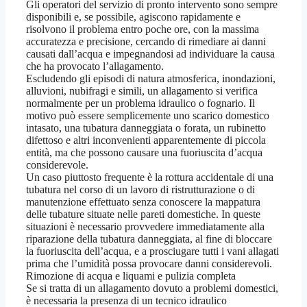
Gli operatori del servizio di pronto intervento sono sempre
disponibili e, se possibile, agiscono rapidamente e
risolvono il problema entro poche ore, con la massima
accuratezza e precisione, cercando di rimediare ai danni
causati dall’acqua e impegnandosi ad individuare la causa
che ha provocato l’allagamento.
Escludendo gli episodi di natura atmosferica, inondazioni,
alluvioni, nubifragi e simili, un allagamento si verifica
normalmente per un problema idraulico o fognario. Il
motivo può essere semplicemente uno scarico domestico
intasato, una tubatura danneggiata o forata, un rubinetto
difettoso e altri inconvenienti apparentemente di piccola
entità, ma che possono causare una fuoriuscita d’acqua
considerevole.
Un caso piuttosto frequente è la rottura accidentale di una
tubatura nel corso di un lavoro di ristrutturazione o di
manutenzione effettuato senza conoscere la mappatura
delle tubature situate nelle pareti domestiche. In queste
situazioni è necessario provvedere immediatamente alla
riparazione della tubatura danneggiata, al fine di bloccare
la fuoriuscita dell’acqua, e a prosciugare tutti i vani allagati
prima che l’umidità possa provocare danni considerevoli.
Rimozione di acqua e liquami e pulizia completa
Se si tratta di un allagamento dovuto a problemi domestici,
è necessaria la presenza di un tecnico idraulico