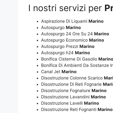
I nostri servizi per
P
Aspirazione Di Liquami
Marino
Autospurgo
Marino
Autospurgo 24 Ore Su 24
Marino
Autospurgo Economico
Marino
Autospurgo Prezzi
Marino
Autospurgo h24
Marino
Bonifica Cisterne Di Gasolio
Marin
Bonifica Di Ambienti Da Sostanze I
Canal Jet
Marino
Disostruzione Colonne Scarico
Mar
Disostruzione Di Reti Fognarie
Mari
Disostruzione Fognature
Marino
Disostruzione Lavandini
Marino
Disostruzione Lavelli
Marino
Disostruzione Reti Fognanti
Marino