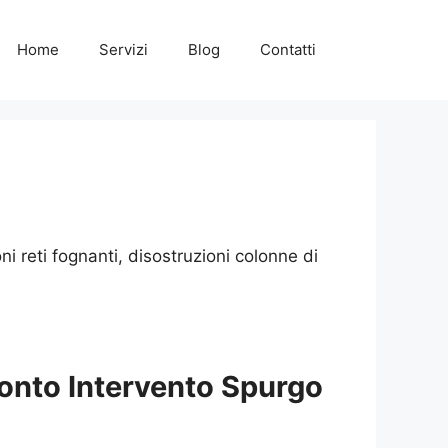
Home
Servizi
Blog
Contatti
 reti fognanti, disostruzioni colonne di
onto Intervento Spurgo