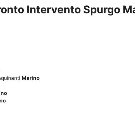
ronto Intervento Spurgo Ma
o
nquinanti
Marino
ino
no