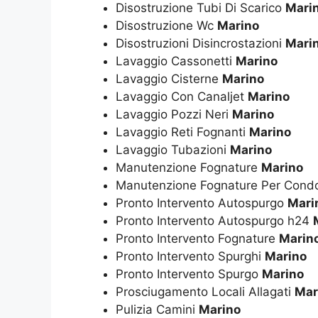
Disostruzione Tubi Di Scarico
Mari
Disostruzione Wc
Marino
Disostruzioni Disincrostazioni
Mari
Lavaggio Cassonetti
Marino
Lavaggio Cisterne
Marino
Lavaggio Con Canaljet
Marino
Lavaggio Pozzi Neri
Marino
Lavaggio Reti Fognanti
Marino
Lavaggio Tubazioni
Marino
Manutenzione Fognature
Marino
Manutenzione Fognature Per Cond
Pronto Intervento Autospurgo
Mari
Pronto Intervento Autospurgo h24
Pronto Intervento Fognature
Marin
Pronto Intervento Spurghi
Marino
Pronto Intervento Spurgo
Marino
Prosciugamento Locali Allagati
Mar
Pulizia Camini
Marino