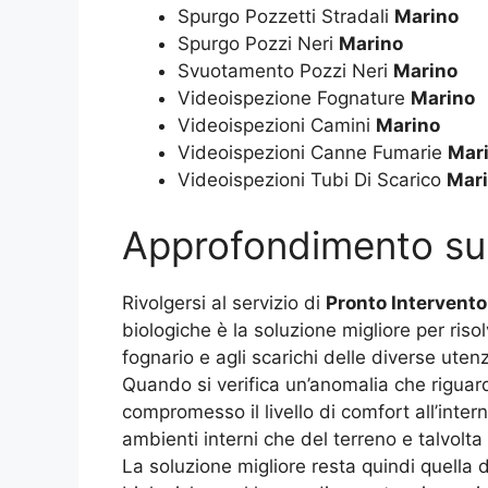
Spurgo Pozzetti Stradali
Marino
Spurgo Pozzi Neri
Marino
Svuotamento Pozzi Neri
Marino
Videoispezione Fognature
Marino
Videoispezioni Camini
Marino
Videoispezioni Canne Fumarie
Mar
Videoispezioni Tubi Di Scarico
Mar
Approfondimento s
Rivolgersi al servizio di
Pronto Intervent
biologiche è la soluzione migliore per riso
fognario e agli scarichi delle diverse uten
Quando si verifica un’anomalia che riguar
compromesso il livello di comfort all’intern
ambienti interni che del terreno e talvolta
La soluzione migliore resta quindi quella d