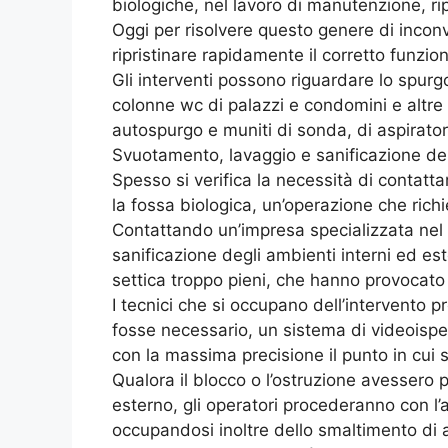
biologiche, nel lavoro di manutenzione, ri
Oggi per risolvere questo genere di inconve
ripristinare rapidamente il corretto funzio
Gli interventi possono riguardare lo spurgo
colonne wc di palazzi e condomini e altre 
autospurgo e muniti di sonda, di aspiratore
Svuotamento, lavaggio e sanificazione del
Spesso si verifica la necessità di contattar
la fossa biologica, un’operazione che richi
Contattando un’impresa specializzata nel l
sanificazione degli ambienti interni ed es
settica troppo pieni, che hanno provocato m
I tecnici che si occupano dell’intervento 
fosse necessario, un sistema di videoisp
con la massima precisione il punto in cui si
Qualora il blocco o l’ostruzione avessero 
esterno, gli operatori procederanno con l’a
occupandosi inoltre dello smaltimento di a