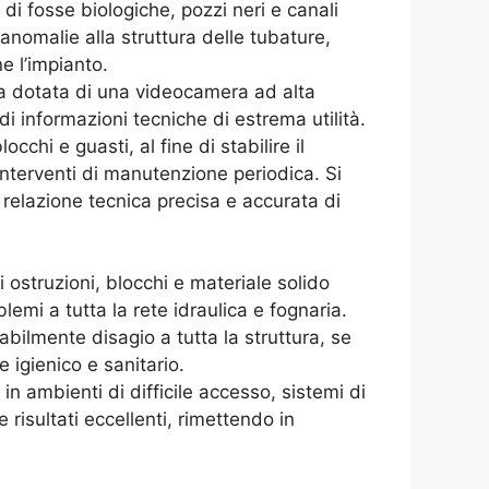
di fosse biologiche, pozzi neri e canali
nomalie alla struttura delle tubature,
ne l’impianto.
nda dotata di una videocamera ad alta
di informazioni tecniche di estrema utilità.
cchi e guasti, al fine di stabilire il
interventi di manutenzione periodica. Si
a relazione tecnica precisa e accurata di
 ostruzioni, blocchi e materiale solido
lemi a tutta la rete idraulica e fognaria.
abilmente disagio a tutta la struttura, se
 igienico e sanitario.
 ambienti di difficile accesso, sistemi di
risultati eccellenti, rimettendo in