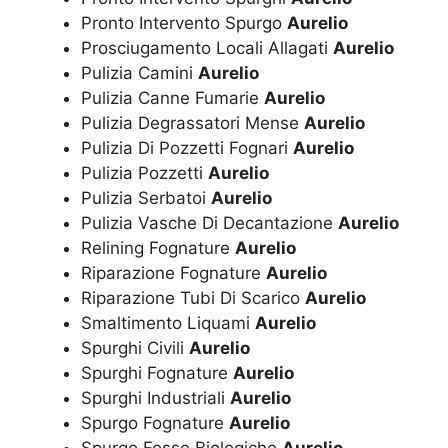
Pronto Intervento Spurgo
Aurelio
Prosciugamento Locali Allagati
Aurelio
Pulizia Camini
Aurelio
Pulizia Canne Fumarie
Aurelio
Pulizia Degrassatori Mense
Aurelio
Pulizia Di Pozzetti Fognari
Aurelio
Pulizia Pozzetti
Aurelio
Pulizia Serbatoi
Aurelio
Pulizia Vasche Di Decantazione
Aurelio
Relining Fognature
Aurelio
Riparazione Fognature
Aurelio
Riparazione Tubi Di Scarico
Aurelio
Smaltimento Liquami
Aurelio
Spurghi Civili
Aurelio
Spurghi Fognature
Aurelio
Spurghi Industriali
Aurelio
Spurgo Fognature
Aurelio
Spurgo Fosse Biologiche
Aurelio