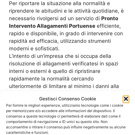
Per riportare la situazione alla normalità e
riprendere le abitudini e le attività quotidiane, è
necessario rivolgersi ad un servizio di
Pronto
Intervento Allagamenti Portuense
efficiente,
rapido e disponibile, in grado di intervenire con
rapidità ed efficacia, utilizzando strumenti
moderni e sofisticati.
L’intento di un’impresa che si occupa della
risoluzione di allagamenti verificatesi in spazi
interni o esterni è quello di ripristinare
rapidamente la normalità cercando
ulteriormente di limitare al minimo i danni alla
struttura immobiliare e agli oggetti che sono
Gestisci Consenso Cookie
contenuti in essa. Il servizio di pronto intervento
Per fornire le migliori esperienze, utilizziamo tecnologie come i cookie
è disponibile in qualsiasi momento e giorno
per memorizzare e/o accedere alle informazioni del dispositivo. Il
dell’anno ed opera prevalentemente in modalità
consenso a queste tecnologie ci permetterà di elaborare dati come il
comportamento di navigazione o ID unici su questo sito. Non
di urgenza, cercando di risolvere il problema
acconsentire o ritirare il consenso può influire negativamente su alcune
entro poche ore e comunque in giornata.
caratteristiche e funzioni.