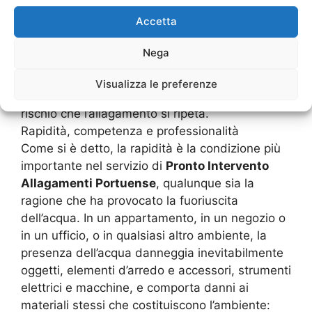
La rapidità in questi casi è infatti essenziale, in
Accetta
quanto permette di limitare al minimo i danni
provocati dall’acqua e dall’umidità. L’impresa
Nega
lavora in maniera tale da risolvere
completamente il problema, ricercandone prima
Visualizza le preferenze
di tutto la causa, in modo tale da eliminare il
rischio che l’allagamento si ripeta.
Rapidità, competenza e professionalità
Come si è detto, la rapidità è la condizione più
importante nel servizio di
Pronto Intervento
Allagamenti Portuense
, qualunque sia la
ragione che ha provocato la fuoriuscita
dell’acqua. In un appartamento, in un negozio o
in un ufficio, o in qualsiasi altro ambiente, la
presenza dell’acqua danneggia inevitabilmente
oggetti, elementi d’arredo e accessori, strumenti
elettrici e macchine, e comporta danni ai
materiali stessi che costituiscono l’ambiente: