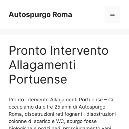
Vai
al
Autospurgo Roma
Menu
contenuto
Pronto Intervento
Allagamenti
Portuense
Pronto Intervento Allagamenti Portuense – Ci
occupiamo da oltre 25 anni di Autospurgo
Roma, disostruzioni reti fognanti, disostruzioni
colonne di scarico e WC, spurgo fosse
biologiche e pozzi neri, prosciugamento vani