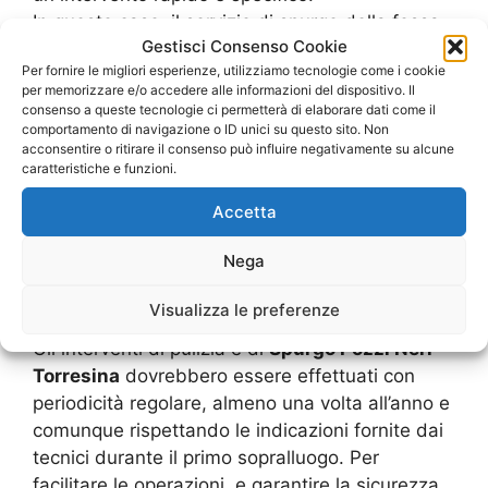
In questo caso, il servizio di spurgo della fossa
Gestisci Consenso Cookie
biologica è disponibile anche in modalità di
Per fornire le migliori esperienze, utilizziamo tecnologie come i cookie
pronto intervento, reperibile in qualsiasi
per memorizzare e/o accedere alle informazioni del dispositivo. Il
momento e giorno dell’anno, con la possibilità di
consenso a queste tecnologie ci permetterà di elaborare dati come il
risolvere il problema spesso nel giro di poche
comportamento di navigazione o ID unici su questo sito. Non
acconsentire o ritirare il consenso può influire negativamente su alcune
ore. L’impresa è fornita di autoveicoli dotati di
caratteristiche e funzioni.
pompa aspiratrice e di sonda, in grado di
Accetta
raggiungere anche luoghi di difficile accesso e
di provvedere rapidamente alla risoluzione del
Nega
problema che ha causato il blocco dello scarico
o l’intasamento del pozzo nero.
Visualizza le preferenze
Servizio di manutenzione periodica e pulizia
Gli interventi di pulizia e di
Spurgo Pozzi Neri
Torresina
dovrebbero essere effettuati con
periodicità regolare, almeno una volta all’anno e
comunque rispettando le indicazioni fornite dai
tecnici durante il primo sopralluogo. Per
facilitare le operazioni, e garantire la sicurezza