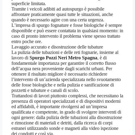
superficie limitata.
Tramite i veicoli adibiti ad autospurgo è possibile
affrontare praticamente quasi tutte le situazioni, anche
quando è necessario agire con una certa urgenza.
L’impresa di spurgo fognature e fosse biologiche è sempre
disponibile e può essere contattata in qualsiasi momento: in
caso di pronto intervento il problema viene spesso trattato
entro poche ore.
Lavaggio accurato e disostruzione delle tubature
La pulizia delle tubazioni e delle reti fognarie, insieme al
lavoro di
Spurgo Pozzi Neri Metro Spagna
, è di
fondamentale importanza per garantire il corretto flusso
dell’acqua nera proveniente dagli scarichi urbani. Per
ottenere il risultato migliore è necessario richiedere
l’intervento di un’azienda specializzata nello svuotamento
delle fosse biologiche e nella pulizia e sanificazione di
pozzetti e tubature e canali di scolo.
Trattandosi di lavori piuttosto complessi, che necessitano la
presenza di operatori specializzati e di dispositivi moderni
ed affidabili, è importante rivolgersi ad un’impresa
qualificata e competente, in grado di svolgere interventi di
ogni genere: dalla pulizia delle tubazioni alla disostruzione
e rimozione di materiali e detriti, dalla ricerca di corpi
estranei utilizzando sonde e magneti alla video ispezione
dei condotti e così via.