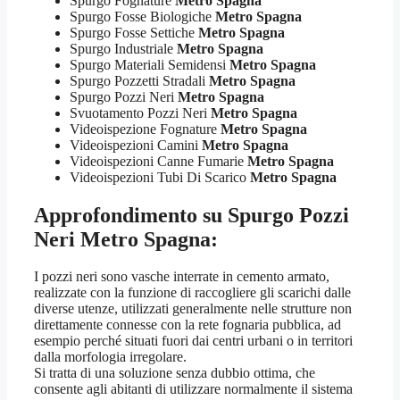
Spurgo Fognature
Metro Spagna
Spurgo Fosse Biologiche
Metro Spagna
Spurgo Fosse Settiche
Metro Spagna
Spurgo Industriale
Metro Spagna
Spurgo Materiali Semidensi
Metro Spagna
Spurgo Pozzetti Stradali
Metro Spagna
Spurgo Pozzi Neri
Metro Spagna
Svuotamento Pozzi Neri
Metro Spagna
Videoispezione Fognature
Metro Spagna
Videoispezioni Camini
Metro Spagna
Videoispezioni Canne Fumarie
Metro Spagna
Videoispezioni Tubi Di Scarico
Metro Spagna
Approfondimento su
Spurgo Pozzi
Neri Metro Spagna
:
I pozzi neri sono vasche interrate in cemento armato,
realizzate con la funzione di raccogliere gli scarichi dalle
diverse utenze, utilizzati generalmente nelle strutture non
direttamente connesse con la rete fognaria pubblica, ad
esempio perché situati fuori dai centri urbani o in territori
dalla morfologia irregolare.
Si tratta di una soluzione senza dubbio ottima, che
consente agli abitanti di utilizzare normalmente il sistema