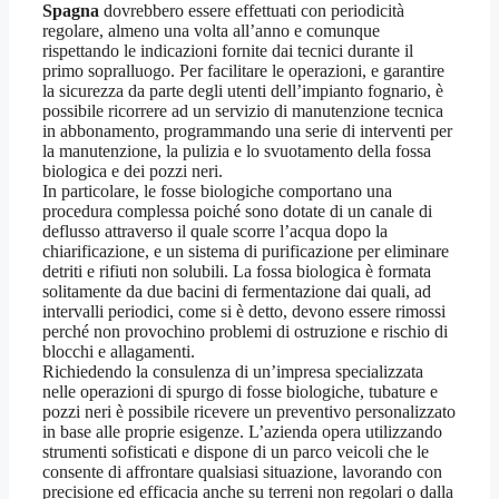
Spagna
dovrebbero essere effettuati con periodicità
regolare, almeno una volta all’anno e comunque
rispettando le indicazioni fornite dai tecnici durante il
primo sopralluogo. Per facilitare le operazioni, e garantire
la sicurezza da parte degli utenti dell’impianto fognario, è
possibile ricorrere ad un servizio di manutenzione tecnica
in abbonamento, programmando una serie di interventi per
la manutenzione, la pulizia e lo svuotamento della fossa
biologica e dei pozzi neri.
In particolare, le fosse biologiche comportano una
procedura complessa poiché sono dotate di un canale di
deflusso attraverso il quale scorre l’acqua dopo la
chiarificazione, e un sistema di purificazione per eliminare
detriti e rifiuti non solubili. La fossa biologica è formata
solitamente da due bacini di fermentazione dai quali, ad
intervalli periodici, come si è detto, devono essere rimossi
perché non provochino problemi di ostruzione e rischio di
blocchi e allagamenti.
Richiedendo la consulenza di un’impresa specializzata
nelle operazioni di spurgo di fosse biologiche, tubature e
pozzi neri è possibile ricevere un preventivo personalizzato
in base alle proprie esigenze. L’azienda opera utilizzando
strumenti sofisticati e dispone di un parco veicoli che le
consente di affrontare qualsiasi situazione, lavorando con
precisione ed efficacia anche su terreni non regolari o dalla