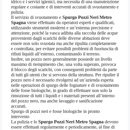
idrico e i servizi igienici, ma necessita di una manutenzione
regolare e costante e di interventi accurati di svuotamento e
pulizia.
Il servizio di svuotamento e
Spurgo Pozzi Neri Metro
Spagna
viene effettuato da operatori esperti e qualificati,
utilizzando strumenti moderni e un’estrema precisione e
attenzione, poiché la vasca adibita alla raccolta delle acque
provenienti dagli scarichi delle diverse abitazioni deve
essere non solo svuotata ma anche ripulita completamente
e controllata, per evitare possibili problemi di fuoriuscita di
rifiuti liquidi all’esterno, contaminando il terreno.
Inoltre, un pozzo nero generalmente possiede un livello
massimo di riempimento che, una volta superato, provoca
il blocco degli scarichi, con conseguenti problemi da parte
di tutti gli utenti che si servono della struttura. Per ripulire il
pozzo nero è necessario rivolgersi ad un’azienda esperta
nelle operazioni di spurgo delle fognature e di svuotamento
delle fosse biologiche, in grado di effettuare non solo la
rimozione di tutti i liquidi e i materiali presenti all’interno
del pozzo nero, ma anche lavaggio e sanificazione
accurati.
Spurgo di pozzi neri e fosse biologiche in pronto
intervento
La pulizia e lo
Spurgo Pozzi Neri Metro Spagna
devono
essere effettuati regolarmente e periodicamente, al fine di