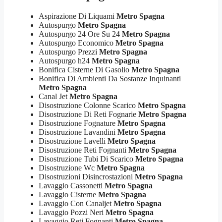
Aspirazione Di Liquami
Metro Spagna
Autospurgo
Metro Spagna
Autospurgo 24 Ore Su 24
Metro Spagna
Autospurgo Economico
Metro Spagna
Autospurgo Prezzi
Metro Spagna
Autospurgo h24
Metro Spagna
Bonifica Cisterne Di Gasolio
Metro Spagna
Bonifica Di Ambienti Da Sostanze Inquinanti
Metro Spagna
Canal Jet
Metro Spagna
Disostruzione Colonne Scarico
Metro Spagna
Disostruzione Di Reti Fognarie
Metro Spagna
Disostruzione Fognature
Metro Spagna
Disostruzione Lavandini
Metro Spagna
Disostruzione Lavelli
Metro Spagna
Disostruzione Reti Fognanti
Metro Spagna
Disostruzione Tubi Di Scarico
Metro Spagna
Disostruzione Wc
Metro Spagna
Disostruzioni Disincrostazioni
Metro Spagna
Lavaggio Cassonetti
Metro Spagna
Lavaggio Cisterne
Metro Spagna
Lavaggio Con Canaljet
Metro Spagna
Lavaggio Pozzi Neri
Metro Spagna
Lavaggio Reti Fognanti
Metro Spagna