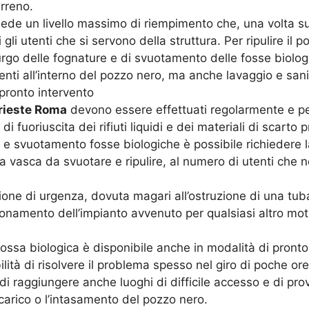
erreno.
ede un livello massimo di riempimento che, una volta sup
gli utenti che si servono della struttura. Per ripulire il 
rgo delle fognature e di svuotamento delle fosse biologi
resenti all’interno del pozzo nero, ma anche lavaggio e san
 pronto intervento
rieste Roma
devono essere effettuati regolarmente e per
 fuoriuscita dei rifiuti liquidi e dei materiali di scarto p
 svuotamento fosse biologiche è possibile richiedere la 
a vasca da svuotare e ripulire, al numero di utenti che ne
ne di urgenza, dovuta magari all’ostruzione di una tubat
zionamento dell’impianto avvenuto per qualsiasi altro mo
 fossa biologica è disponibile anche in modalità di pronto 
ità di risolvere il problema spesso nel giro di poche ore.
di raggiungere anche luoghi di difficile accesso e di pr
carico o l’intasamento del pozzo nero.