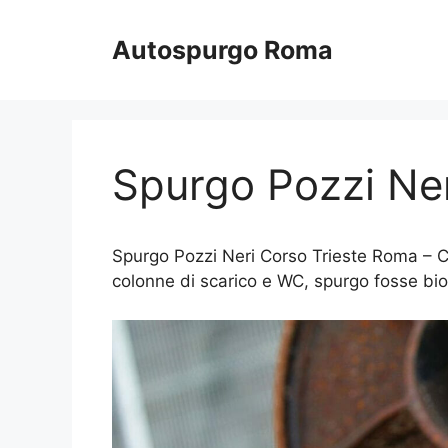
Vai
al
Autospurgo Roma
contenuto
Spurgo Pozzi Ne
Spurgo Pozzi Neri Corso Trieste Roma – Ci
colonne di scarico e WC, spurgo fosse bio