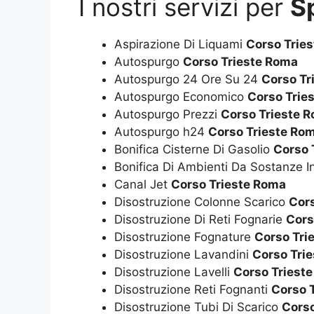
I nostri servizi per
S
Aspirazione Di Liquami
Corso Trie
Autospurgo
Corso Trieste Roma
Autospurgo 24 Ore Su 24
Corso Tr
Autospurgo Economico
Corso Trie
Autospurgo Prezzi
Corso Trieste 
Autospurgo h24
Corso Trieste Ro
Bonifica Cisterne Di Gasolio
Corso 
Bonifica Di Ambienti Da Sostanze I
Canal Jet
Corso Trieste Roma
Disostruzione Colonne Scarico
Cor
Disostruzione Di Reti Fognarie
Cors
Disostruzione Fognature
Corso Tri
Disostruzione Lavandini
Corso Tri
Disostruzione Lavelli
Corso Triest
Disostruzione Reti Fognanti
Corso 
Disostruzione Tubi Di Scarico
Corso