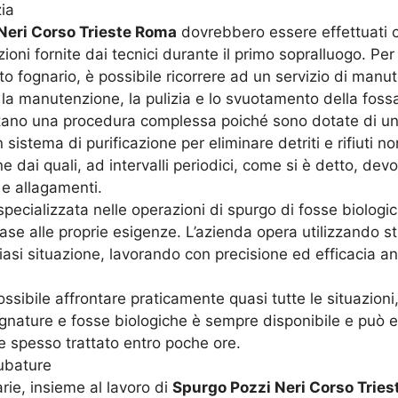
ia
Neri Corso Trieste Roma
dovrebbero essere effettuati c
oni fornite dai tecnici durante il primo sopralluogo. Per f
nto fognario, è possibile ricorrere ad un servizio di ma
a manutenzione, la pulizia e lo svuotamento della fossa 
rtano una procedura complessa poiché sono dotate di un 
 sistema di purificazione per eliminare detriti e rifiuti n
e dai quali, ad intervalli periodici, come si è detto, d
 e allagamenti.
ecializzata nelle operazioni di spurgo di fosse biologic
ase alle proprie esigenze. L’azienda opera utilizzando st
iasi situazione, lavorando con precisione ed efficacia an
possibile affrontare praticamente quasi tutte le situazio
gnature e fosse biologiche è sempre disponibile e può e
e spesso trattato entro poche ore.
tubature
arie, insieme al lavoro di
Spurgo Pozzi Neri Corso Trie