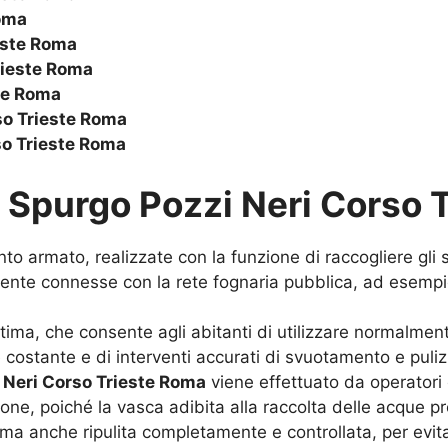
oma
este Roma
rieste Roma
te Roma
o Trieste Roma
o Trieste Roma
u
Spurgo Pozzi Neri Corso 
to armato, realizzate con la funzione di raccogliere gli sc
nte connesse con la rete fognaria pubblica, ad esempio p
ima, che consente agli abitanti di utilizzare normalmente 
costante e di interventi accurati di svuotamento e puliz
 Neri Corso Trieste Roma
viene effettuato da operatori e
ne, poiché la vasca adibita alla raccolta delle acque pro
a anche ripulita completamente e controllata, per evitar