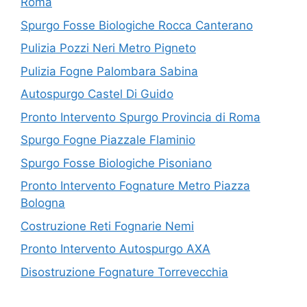
Roma
Spurgo Fosse Biologiche Rocca Canterano
Pulizia Pozzi Neri Metro Pigneto
Pulizia Fogne Palombara Sabina
Autospurgo Castel Di Guido
Pronto Intervento Spurgo Provincia di Roma
Spurgo Fogne Piazzale Flaminio
Spurgo Fosse Biologiche Pisoniano
Pronto Intervento Fognature Metro Piazza
Bologna
Costruzione Reti Fognarie Nemi
Pronto Intervento Autospurgo AXA
Disostruzione Fognature Torrevecchia