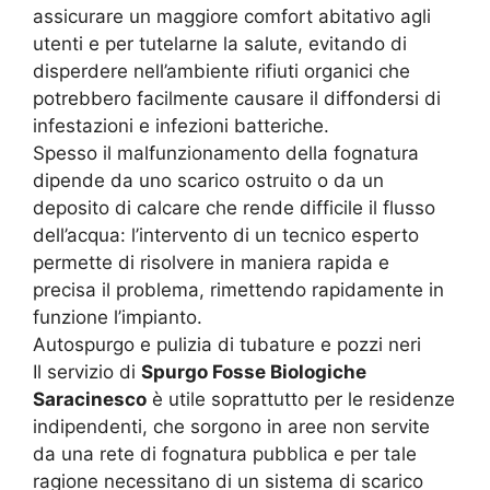
assicurare un maggiore comfort abitativo agli
utenti e per tutelarne la salute, evitando di
disperdere nell’ambiente rifiuti organici che
potrebbero facilmente causare il diffondersi di
infestazioni e infezioni batteriche.
Spesso il malfunzionamento della fognatura
dipende da uno scarico ostruito o da un
deposito di calcare che rende difficile il flusso
dell’acqua: l’intervento di un tecnico esperto
permette di risolvere in maniera rapida e
precisa il problema, rimettendo rapidamente in
funzione l’impianto.
Autospurgo e pulizia di tubature e pozzi neri
Il servizio di
Spurgo Fosse Biologiche
Saracinesco
è utile soprattutto per le residenze
indipendenti, che sorgono in aree non servite
da una rete di fognatura pubblica e per tale
ragione necessitano di un sistema di scarico