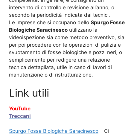
competente. In genere, è consigliato un
intervento di controllo e revisione all’anno, o
secondo la periodicità indicata dai tecnici.
Le imprese che si occupano dello
Spurgo Fosse
Biologiche Saracinesco
utilizzano la
videoispezione sia come metodo preventivo, sia
per poi procedere con le operazioni di pulizia e
svuotamento di fosse biologiche e pozzi neri, o
semplicemente per redigere una relazione
tecnica dettagliata, utile in caso di lavori di
manutenzione o di ristrutturazione.
Link utili
YouTube
Treccani
Spurgo Fosse Biologiche Saracinesco
– Ci