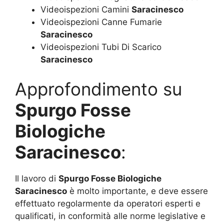
Videoispezioni Camini
Saracinesco
Videoispezioni Canne Fumarie
Saracinesco
Videoispezioni Tubi Di Scarico
Saracinesco
Approfondimento su
Spurgo Fosse
Biologiche
Saracinesco
:
Il lavoro di
Spurgo Fosse Biologiche
Saracinesco
è molto importante, e deve essere
effettuato regolarmente da operatori esperti e
qualificati, in conformità alle norme legislative e