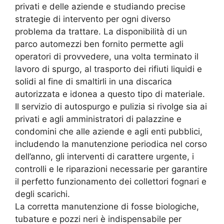
privati e delle aziende e studiando precise
strategie di intervento per ogni diverso
problema da trattare. La disponibilità di un
parco automezzi ben fornito permette agli
operatori di provvedere, una volta terminato il
lavoro di spurgo, al trasporto dei rifiuti liquidi e
solidi al fine di smaltirli in una discarica
autorizzata e idonea a questo tipo di materiale.
Il servizio di autospurgo e pulizia si rivolge sia ai
privati e agli amministratori di palazzine e
condomini che alle aziende e agli enti pubblici,
includendo la manutenzione periodica nel corso
dell’anno, gli interventi di carattere urgente, i
controlli e le riparazioni necessarie per garantire
il perfetto funzionamento dei collettori fognari e
degli scarichi.
La corretta manutenzione di fosse biologiche,
tubature e pozzi neri è indispensabile per