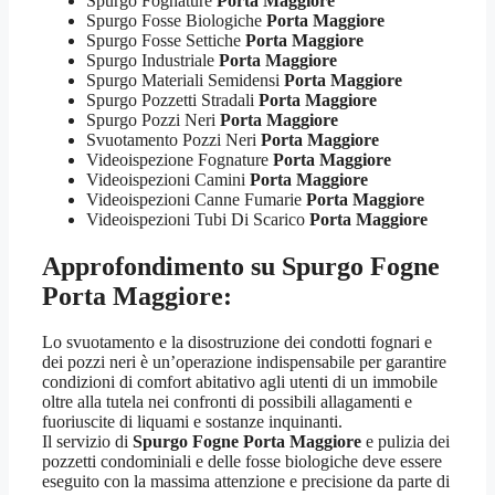
Spurgo Fognature
Porta Maggiore
Spurgo Fosse Biologiche
Porta Maggiore
Spurgo Fosse Settiche
Porta Maggiore
Spurgo Industriale
Porta Maggiore
Spurgo Materiali Semidensi
Porta Maggiore
Spurgo Pozzetti Stradali
Porta Maggiore
Spurgo Pozzi Neri
Porta Maggiore
Svuotamento Pozzi Neri
Porta Maggiore
Videoispezione Fognature
Porta Maggiore
Videoispezioni Camini
Porta Maggiore
Videoispezioni Canne Fumarie
Porta Maggiore
Videoispezioni Tubi Di Scarico
Porta Maggiore
Approfondimento su
Spurgo Fogne
Porta Maggiore
:
Lo svuotamento e la disostruzione dei condotti fognari e
dei pozzi neri è un’operazione indispensabile per garantire
condizioni di comfort abitativo agli utenti di un immobile
oltre alla tutela nei confronti di possibili allagamenti e
fuoriuscite di liquami e sostanze inquinanti.
Il servizio di
Spurgo Fogne Porta Maggiore
e pulizia dei
pozzetti condominiali e delle fosse biologiche deve essere
eseguito con la massima attenzione e precisione da parte di