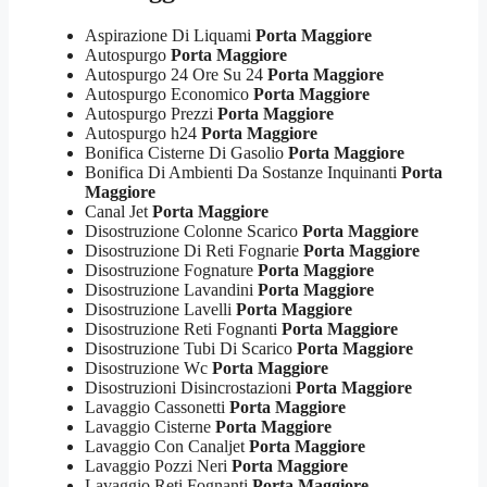
Aspirazione Di Liquami
Porta Maggiore
Autospurgo
Porta Maggiore
Autospurgo 24 Ore Su 24
Porta Maggiore
Autospurgo Economico
Porta Maggiore
Autospurgo Prezzi
Porta Maggiore
Autospurgo h24
Porta Maggiore
Bonifica Cisterne Di Gasolio
Porta Maggiore
Bonifica Di Ambienti Da Sostanze Inquinanti
Porta
Maggiore
Canal Jet
Porta Maggiore
Disostruzione Colonne Scarico
Porta Maggiore
Disostruzione Di Reti Fognarie
Porta Maggiore
Disostruzione Fognature
Porta Maggiore
Disostruzione Lavandini
Porta Maggiore
Disostruzione Lavelli
Porta Maggiore
Disostruzione Reti Fognanti
Porta Maggiore
Disostruzione Tubi Di Scarico
Porta Maggiore
Disostruzione Wc
Porta Maggiore
Disostruzioni Disincrostazioni
Porta Maggiore
Lavaggio Cassonetti
Porta Maggiore
Lavaggio Cisterne
Porta Maggiore
Lavaggio Con Canaljet
Porta Maggiore
Lavaggio Pozzi Neri
Porta Maggiore
Lavaggio Reti Fognanti
Porta Maggiore