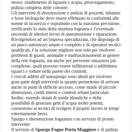
stesso: smaltimento di liquami e acqua, prosciugamento,
pulizia completa delle colonne.
Gli interventi di disostruzione e pulizia di pozzetti, tubature
e fosse biologiche deve essere effettuato in conformità alle
norme di sicurezza e soprattutto con la massima precisione,
verificando lo stato della struttura fognaria e l’eventuale
necessità di ulteriori lavori di manutenzione e riparazione.
Rivolgendosi ad un’impresa specializzata, che disponga di
un parco automezzi ampio e completo e di operatori tecnici
qualificati, è la soluzione migliore non solo per risolvere
problemi di guasti, anomalie e malfunzionamenti in genere
della rete fognaria, ma anche per prevenire situazioni più
complesse, quali possono essere infiltrazioni o addirittura
squarci e rotture nella parete dei condotti.
I veicoli adibiti all’autospurgo sono ideali per risolvere
gran parte degli interventi in quanto permettono di arrivare
anche in punti di difficile accesso, come strade di piccole
dimensioni, cortili interni e contesti urbani particolari.
Inoltre, essendo dotati di sonde idrauliche e della
possibilità di generare getti d’acqua molto potenti,
consentono ai tecnici di svolgere il proprio lavoro in tempi
estremamente brevi.
Spurgo e disostruzione fognature con servizio di pronto
intervento
Il servizio di
Spurgo Fogne Porta Maggiore
e di pulizia