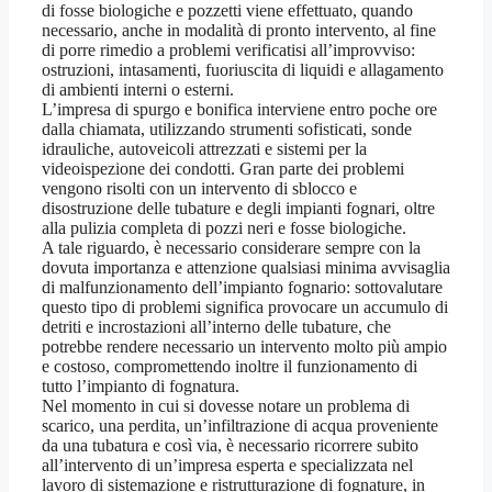
di fosse biologiche e pozzetti viene effettuato, quando
necessario, anche in modalità di pronto intervento, al fine
di porre rimedio a problemi verificatisi all’improvviso:
ostruzioni, intasamenti, fuoriuscita di liquidi e allagamento
di ambienti interni o esterni.
L’impresa di spurgo e bonifica interviene entro poche ore
dalla chiamata, utilizzando strumenti sofisticati, sonde
idrauliche, autoveicoli attrezzati e sistemi per la
videoispezione dei condotti. Gran parte dei problemi
vengono risolti con un intervento di sblocco e
disostruzione delle tubature e degli impianti fognari, oltre
alla pulizia completa di pozzi neri e fosse biologiche.
A tale riguardo, è necessario considerare sempre con la
dovuta importanza e attenzione qualsiasi minima avvisaglia
di malfunzionamento dell’impianto fognario: sottovalutare
questo tipo di problemi significa provocare un accumulo di
detriti e incrostazioni all’interno delle tubature, che
potrebbe rendere necessario un intervento molto più ampio
e costoso, compromettendo inoltre il funzionamento di
tutto l’impianto di fognatura.
Nel momento in cui si dovesse notare un problema di
scarico, una perdita, un’infiltrazione di acqua proveniente
da una tubatura e così via, è necessario ricorrere subito
all’intervento di un’impresa esperta e specializzata nel
lavoro di sistemazione e ristrutturazione di fognature, in