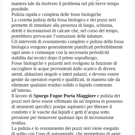
maniera tale da risolvere il problema nel più breve tempo
possibile.
Pulizia rapida e completa delle fosse biologiche
La corretta pulizia della fossa biologica e dei pozzi neri
permette di rimediare alla presenza di fango, schiuma,
detriti e incrostazioni di calcare che, nel corso del tempo,
potrebbero provocare l’ostruzione delle tubature.
Gli interventi di svuotamento completo e pulizia della fossa
biologica vengono generalmente pianificati preferibilmente
ogni anno e comunque con la necessaria periodicità
stabilita dai tecnici dopo il primo sopralluogo.
Fosse biologiche e pozzetti neri svolgono la funzione di
raccogliere le acque provenienti dallo scarico di diversi
utenti, abitazioni singole o interi palazzi, e devono essere
gestite da operatori esperti e qualificati, in maniera tale da
eliminare qualsiasi residuo solido o liquido contenuto
all’interno.
Il lavoro di
Spurgo Fogne Porta Maggiore
e pulizia dei
pozzi neri deve essere effettuato da un’impresa in possesso
di strumenti specifici: pompe aspiratrici per liberare il
condotto e le vasche dai liquidi e getti d’acqua sotto
pressione per rimuovere qualsiasi tipo di incrostazione
residua.
La pulizia e lo svuotamento dei pozzi neri viene eseguito
di solito con l’uso di autospurghi, che permettono di agire