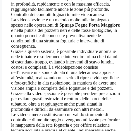
in profondità, rapidamente e con la massima efficacia,
raggiungendo facilmente anche le zone più profonde.
Controllo dei condotti fognari tramite videocamera
La videoispezione è un metodo molto utile impiegato
spesso nelle operazioni di
Spurgo Fogne Porta Maggiore
e nella pulizia dei pozzetti neri e delle fosse biologiche, in
quanto permette di conoscere preventivamente le
condizioni di una struttura fognaria e intervenire di
conseguenza.
Grazie a questo sistema, è possibile individuare anomalie
nelle tubature e sotterranee e intervenire prima che i danni
si estendano troppo, evitando interventi di scavo lunghi,
costosi e complessi. La videoispezione consiste
nell’inserire una sonda dotata di una telecamera apposita
all’estremità, realizzando una serie di riprese videografiche
e fotografiche in alta risoluzione, in maniera da avere una
visione ampia e completa delle fognature e dei pozzetti.
Grazie alla videoispezione è possibile prendere precauzioni
per evitare guasti, ostruzioni e rotture delle pareti delle
tubature, oltre a raggiungere anche punti situati in
profondità e difficili da esaminare con altri metodi.
Le videocamere costituiscono un valido strumento di
controllo e di monitoraggio e vengono utilizzate per fornire
la mappatura della rete fognaria e per offrire relazione
tecnica accurata e precisa al cliente, indispensabile anche