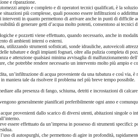
zione e riparazione.
omezzi ampio e completo e di operatori tecnici qualificati, è la soluzio
ituazioni più complesse, quali possono essere infiltrazioni o addirittura
li interventi in quanto permettono di arrivare anche in punti di difficile a
possibilità di generare getti d’acqua molto potenti, consentono ai tecnici 
ologiche e pozzetti viene effettuato, quando necessario, anche in modalità
ento di ambienti interni o esterni.
, utilizzando strumenti sofisticati, sonde idrauliche, autoveicoli attrezz
lle tubature e degli impianti fognari, oltre alla pulizia completa di pozz
anza e attenzione qualsiasi minima avvisaglia di malfunzionamento dell’i
ature, che potrebbe rendere necessario un intervento molto più ampio e c
a, un’infiltrazione di acqua proveniente da una tubatura e così via, è n
, in maniera tale da risolvere il problema nel più breve tempo possibile.
imediare alla presenza di fango, schiuma, detriti e incrostazioni di calca
 vengono generalmente pianificati preferibilmente ogni anno e comunque c
cque provenienti dallo scarico di diversi utenti, abitazioni singole o inte
ll’interno.
eve essere effettuato da un’impresa in possesso di strumenti specifici: pom
esidua.
n l’uso di autospurghi, che permettono di agire in profondità, rapidame