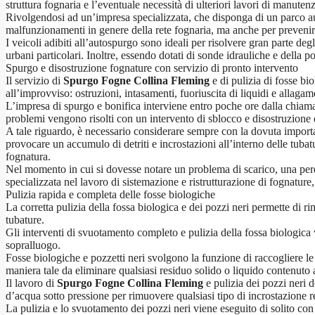
struttura fognaria e l’eventuale necessità di ulteriori lavori di manuten
Rivolgendosi ad un’impresa specializzata, che disponga di un parco aut
malfunzionamenti in genere della rete fognaria, ma anche per prevenire s
I veicoli adibiti all’autospurgo sono ideali per risolvere gran parte deg
urbani particolari. Inoltre, essendo dotati di sonde idrauliche e della 
Spurgo e disostruzione fognature con servizio di pronto intervento
Il servizio di
Spurgo Fogne Collina Fleming
e di pulizia di fosse bi
all’improvviso: ostruzioni, intasamenti, fuoriuscita di liquidi e allagam
L’impresa di spurgo e bonifica interviene entro poche ore dalla chiamata
problemi vengono risolti con un intervento di sblocco e disostruzione de
A tale riguardo, è necessario considerare sempre con la dovuta import
provocare un accumulo di detriti e incrostazioni all’interno delle tub
fognatura.
Nel momento in cui si dovesse notare un problema di scarico, una perdit
specializzata nel lavoro di sistemazione e ristrutturazione di fognature
Pulizia rapida e completa delle fosse biologiche
La corretta pulizia della fossa biologica e dei pozzi neri permette di r
tubature.
Gli interventi di svuotamento completo e pulizia della fossa biologica
sopralluogo.
Fosse biologiche e pozzetti neri svolgono la funzione di raccogliere le a
maniera tale da eliminare qualsiasi residuo solido o liquido contenuto a
Il lavoro di
Spurgo Fogne Collina Fleming
e pulizia dei pozzi neri d
d’acqua sotto pressione per rimuovere qualsiasi tipo di incrostazione r
La pulizia e lo svuotamento dei pozzi neri viene eseguito di solito co