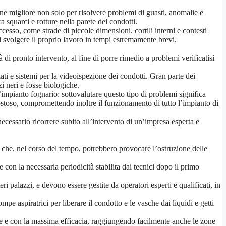
ne migliore non solo per risolvere problemi di guasti, anomalie e
 squarci e rotture nella parete dei condotti.
ccesso, come strade di piccole dimensioni, cortili interni e contesti
di svolgere il proprio lavoro in tempi estremamente brevi.
 di pronto intervento, al fine di porre rimedio a problemi verificatisi
ati e sistemi per la videoispezione dei condotti. Gran parte dei
i neri e fosse biologiche.
mpianto fognario: sottovalutare questo tipo di problemi significa
ostoso, compromettendo inoltre il funzionamento di tutto l’impianto di
ecessario ricorrere subito all’intervento di un’impresa esperta e
re che, nel corso del tempo, potrebbero provocare l’ostruzione delle
on la necessaria periodicità stabilita dai tecnici dopo il primo
ri palazzi, e devono essere gestite da operatori esperti e qualificati, in
pe aspiratrici per liberare il condotto e le vasche dai liquidi e getti
nte e con la massima efficacia, raggiungendo facilmente anche le zone