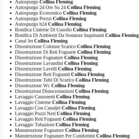
Autospurgo
Collina Fleming
Autospurgo 24 Ore Su 24
Collina Fleming
Autospurgo Economico
Collina Fleming
Autospurgo Prezzi
Collina Fleming
Autospurgo h24
Collina Fleming
Bonifica Cisterne Di Gasolio
Collina Fleming
Bonifica Di Ambienti Da Sostanze Inquinanti
Collina Fleming
Canal Jet
Collina Fleming
Disostruzione Colonne Scarico
Collina Fleming
Disostruzione Di Reti Fognarie
Collina Fleming
Disostruzione Fognature
Collina Fleming
Disostruzione Lavandini
Collina Fleming
Disostruzione Lavelli
Collina Fleming
Disostruzione Reti Fognanti
Collina Fleming
Disostruzione Tubi Di Scarico
Collina Fleming
Disostruzione Wc
Collina Fleming
Disostruzioni Disincrostazioni
Collina Fleming
Lavaggio Cassonetti
Collina Fleming
Lavaggio Cisterne
Collina Fleming
Lavaggio Con Canaljet
Collina Fleming
Lavaggio Pozzi Neri
Collina Fleming
Lavaggio Reti Fognanti
Collina Fleming
Lavaggio Tubazioni
Collina Fleming
Manutenzione Fognature
Collina Fleming
Manutenzione Fognature Per Condomini
Collina Fleming