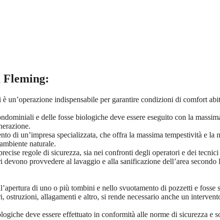
a Fleming
:
è un’operazione indispensabile per garantire condizioni di comfort abitat
ondominiali e delle fosse biologiche deve essere eseguito con la massima a
enerazione.
nto di un’impresa specializzata, che offra la massima tempestività e la ne
’ambiente naturale.
ecise regole di sicurezza, sia nei confronti degli operatori e dei tecnici 
 devono provvedere al lavaggio e alla sanificazione dell’area secondo le m
l’apertura di uno o più tombini e nello svuotamento di pozzetti e fosse 
ri, ostruzioni, allagamenti e altro, si rende necessario anche un interven
biologiche deve essere effettuato in conformità alle norme di sicurezza e s