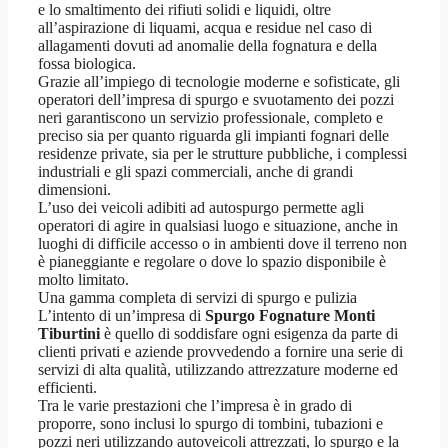
e lo smaltimento dei rifiuti solidi e liquidi, oltre
all’aspirazione di liquami, acqua e residue nel caso di
allagamenti dovuti ad anomalie della fognatura e della
fossa biologica.
Grazie all’impiego di tecnologie moderne e sofisticate, gli
operatori dell’impresa di spurgo e svuotamento dei pozzi
neri garantiscono un servizio professionale, completo e
preciso sia per quanto riguarda gli impianti fognari delle
residenze private, sia per le strutture pubbliche, i complessi
industriali e gli spazi commerciali, anche di grandi
dimensioni.
L’uso dei veicoli adibiti ad autospurgo permette agli
operatori di agire in qualsiasi luogo e situazione, anche in
luoghi di difficile accesso o in ambienti dove il terreno non
è pianeggiante e regolare o dove lo spazio disponibile è
molto limitato.
Una gamma completa di servizi di spurgo e pulizia
L’intento di un’impresa di
Spurgo Fognature Monti
Tiburtini
è quello di soddisfare ogni esigenza da parte di
clienti privati e aziende provvedendo a fornire una serie di
servizi di alta qualità, utilizzando attrezzature moderne ed
efficienti.
Tra le varie prestazioni che l’impresa è in grado di
proporre, sono inclusi lo spurgo di tombini, tubazioni e
pozzi neri utilizzando autoveicoli attrezzati, lo spurgo e la