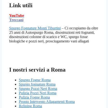
Link utili
YouTube
Treccani
Spurgo Fognature Monti Tiburtini
– Ci occupiamo da oltre
25 anni di Autospurgo Roma, disostruzioni reti fognanti,
disostruzioni colonne di scarico e WC, spurgo fosse
biologiche e pozzi neri, prosciugamento vani allagati
I nostri servizi a Roma
Spurgo Fogne Roma
Spurgo fognature Roma
Spurgo Pozzi Neri Roma
Pulizia Pozzi Neri Roma
Pulizia Fogne Roma
Pronto Intervento Allagamenti Roma
Relining Roma