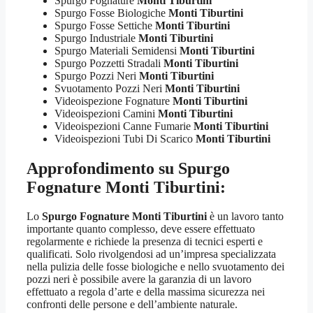
Spurgo Fognature
Monti Tiburtini
Spurgo Fosse Biologiche
Monti Tiburtini
Spurgo Fosse Settiche
Monti Tiburtini
Spurgo Industriale
Monti Tiburtini
Spurgo Materiali Semidensi
Monti Tiburtini
Spurgo Pozzetti Stradali
Monti Tiburtini
Spurgo Pozzi Neri
Monti Tiburtini
Svuotamento Pozzi Neri
Monti Tiburtini
Videoispezione Fognature
Monti Tiburtini
Videoispezioni Camini
Monti Tiburtini
Videoispezioni Canne Fumarie
Monti Tiburtini
Videoispezioni Tubi Di Scarico
Monti Tiburtini
Approfondimento su
Spurgo
Fognature Monti Tiburtini
:
Lo
Spurgo Fognature Monti Tiburtini
è un lavoro tanto
importante quanto complesso, deve essere effettuato
regolarmente e richiede la presenza di tecnici esperti e
qualificati. Solo rivolgendosi ad un’impresa specializzata
nella pulizia delle fosse biologiche e nello svuotamento dei
pozzi neri è possibile avere la garanzia di un lavoro
effettuato a regola d’arte e della massima sicurezza nei
confronti delle persone e dell’ambiente naturale.