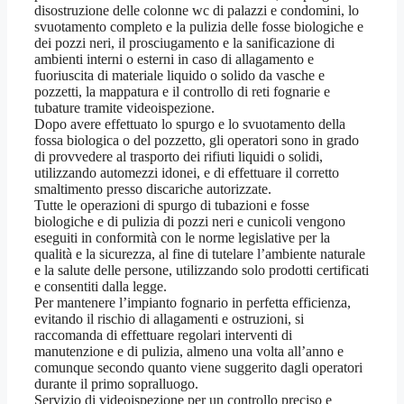
disostruzione delle colonne wc di palazzi e condomini, lo
svuotamento completo e la pulizia delle fosse biologiche e
dei pozzi neri, il prosciugamento e la sanificazione di
ambienti interni o esterni in caso di allagamento e
fuoriuscita di materiale liquido o solido da vasche e
pozzetti, la mappatura e il controllo di reti fognarie e
tubature tramite videoispezione.
Dopo avere effettuato lo spurgo e lo svuotamento della
fossa biologica o del pozzetto, gli operatori sono in grado
di provvedere al trasporto dei rifiuti liquidi o solidi,
utilizzando automezzi idonei, e di effettuare il corretto
smaltimento presso discariche autorizzate.
Tutte le operazioni di spurgo di tubazioni e fosse
biologiche e di pulizia di pozzi neri e cunicoli vengono
eseguiti in conformità con le norme legislative per la
qualità e la sicurezza, al fine di tutelare l’ambiente naturale
e la salute delle persone, utilizzando solo prodotti certificati
e consentiti dalla legge.
Per mantenere l’impianto fognario in perfetta efficienza,
evitando il rischio di allagamenti e ostruzioni, si
raccomanda di effettuare regolari interventi di
manutenzione e di pulizia, almeno una volta all’anno e
comunque secondo quanto viene suggerito dagli operatori
durante il primo sopralluogo.
Servizio di videoispezione per un controllo preciso e