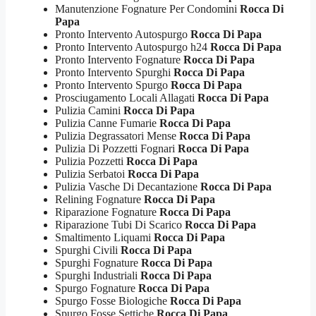
Manutenzione Fognature Per Condomini
Rocca Di
Papa
Pronto Intervento Autospurgo
Rocca Di Papa
Pronto Intervento Autospurgo h24
Rocca Di Papa
Pronto Intervento Fognature
Rocca Di Papa
Pronto Intervento Spurghi
Rocca Di Papa
Pronto Intervento Spurgo
Rocca Di Papa
Prosciugamento Locali Allagati
Rocca Di Papa
Pulizia Camini
Rocca Di Papa
Pulizia Canne Fumarie
Rocca Di Papa
Pulizia Degrassatori Mense
Rocca Di Papa
Pulizia Di Pozzetti Fognari
Rocca Di Papa
Pulizia Pozzetti
Rocca Di Papa
Pulizia Serbatoi
Rocca Di Papa
Pulizia Vasche Di Decantazione
Rocca Di Papa
Relining Fognature
Rocca Di Papa
Riparazione Fognature
Rocca Di Papa
Riparazione Tubi Di Scarico
Rocca Di Papa
Smaltimento Liquami
Rocca Di Papa
Spurghi Civili
Rocca Di Papa
Spurghi Fognature
Rocca Di Papa
Spurghi Industriali
Rocca Di Papa
Spurgo Fognature
Rocca Di Papa
Spurgo Fosse Biologiche
Rocca Di Papa
Spurgo Fosse Settiche
Rocca Di Papa