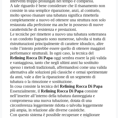
interventi troppo prolungati nel tempo e complessi.
A tale riguardo è bene considerare che il risanamento non
consiste in una semplice riparazione, anzi, al contrario,
molto spesso risanare una tubatura significa rimetterla
completamente a nuovo ed ottenere una struttura non solo
restaurata alla perfezione ma anche in possesso di nuove
caratteristiche di resistenza e prestazioni.
Le tecniche per rimettere a nuovo una tubatura sotterranea
o un condotto fognario sono numerose, talvolta si tratta di
ristrutturazioni principalmente di carattere idraulico, altre
volte l’intento potrebbe essere quello di ottenere maggiori
performance strutturali. In ogni caso, la tecnica del
Relining Rocca Di Papa
oggi sembra essere la più valida
e vantaggiosa, tanto che negli ultimi anni ha sostituito
spesso i metodi tradizionali, affermandosi come una valida
alternativa alle soluzioni più classiche e ormai sperimentate
da anni, vale a dire la riparazione di un segmento di
tubatura o la rimozione e sostituzione.
In cosa consiste la tecnica del
Relining Rocca Di Papa
Essenzialmente, il
Relining Rocca Di Papa
consiste
nell’inserire all’interno della tubatura danneggiata e
compromessa una nuova tubazione, dotata di una
circonferenza leggermente ridotta o talvolta leggermente
più ampia, in relazione alle diverse casistiche.
Con questo sistema è possibile recuperare e migliorare