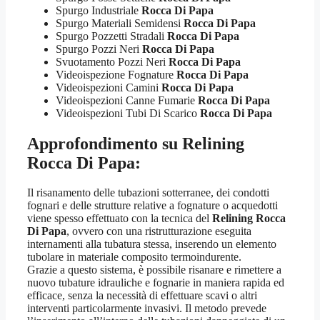
Spurgo Industriale
Rocca Di Papa
Spurgo Materiali Semidensi
Rocca Di Papa
Spurgo Pozzetti Stradali
Rocca Di Papa
Spurgo Pozzi Neri
Rocca Di Papa
Svuotamento Pozzi Neri
Rocca Di Papa
Videoispezione Fognature
Rocca Di Papa
Videoispezioni Camini
Rocca Di Papa
Videoispezioni Canne Fumarie
Rocca Di Papa
Videoispezioni Tubi Di Scarico
Rocca Di Papa
Approfondimento su
Relining
Rocca Di Papa
:
Il risanamento delle tubazioni sotterranee, dei condotti
fognari e delle strutture relative a fognature o acquedotti
viene spesso effettuato con la tecnica del
Relining Rocca
Di Papa
, ovvero con una ristrutturazione eseguita
internamenti alla tubatura stessa, inserendo un elemento
tubolare in materiale composito termoindurente.
Grazie a questo sistema, è possibile risanare e rimettere a
nuovo tubature idrauliche e fognarie in maniera rapida ed
efficace, senza la necessità di effettuare scavi o altri
interventi particolarmente invasivi. Il metodo prevede