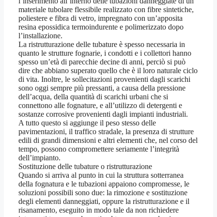
l’inserimento all’interno delle tubazioni danneggiate di un
materiale tubolare flessibile realizzato con fibre sintetiche,
poliestere e fibra di vetro, impregnato con un’apposita
resina epossidica termoindurente e polimerizzato dopo
l’installazione.
La ristrutturazione delle tubature è spesso necessaria in
quanto le strutture fognarie, i condotti e i collettori hanno
spesso un’età di parecchie decine di anni, perciò si può
dire che abbiano superato quello che è il loro naturale ciclo
di vita. Inoltre, le sollecitazioni provenienti dagli scarichi
sono oggi sempre più pressanti, a causa della pressione
dell’acqua, della quantità di scarichi urbani che si
connettono alle fognature, e all’utilizzo di detergenti e
sostanze corrosive provenienti dagli impianti industriali.
A tutto questo si aggiunge il peso stesso delle
pavimentazioni, il traffico stradale, la presenza di strutture
edili di grandi dimensioni e altri elementi che, nel corso del
tempo, possono compromettere seriamente l’integrità
dell’impianto.
Sostituzione delle tubature o ristrutturazione
Quando si arriva al punto in cui la struttura sotterranea
della fognatura e le tubazioni appaiono compromesse, le
soluzioni possibili sono due: la rimozione e sostituzione
degli elementi danneggiati, oppure la ristrutturazione e il
risanamento, eseguito in modo tale da non richiedere