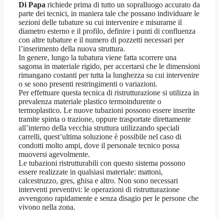
Di Papa
richiede prima di tutto un sopralluogo accurato da
parte dei tecnici, in maniera tale che possano individuare le
sezioni delle tubature su cui intervenire e misurarne il
diametro esterno e il profilo, definire i punti di confluenza
con altre tubature e il numero di pozzetti necessari per
l’inserimento della nuova struttura.
In genere, lungo la tubatura viene fatta scorrere una
sagoma in materiale rigido, per accertarsi che le dimensioni
rimangano costanti per tutta la lunghezza su cui intervenire
o se sono presenti restringimenti o variazioni.
Per effettuare questa tecnica di ristrutturazione si utilizza in
prevalenza materiale plastico termoindurente o
termoplastico. Le nuove tubazioni possono essere inserite
tramite spinta o trazione, oppure trasportate direttamente
all’interno della vecchia struttura utilizzando speciali
carrelli, quest’ultima soluzione è possibile nel caso di
condotti molto ampi, dove il personale tecnico possa
muoversi agevolmente.
Le tubazioni ristrutturabili con questo sistema possono
essere realizzate in qualsiasi materiale: mattoni,
calcestruzzo, gres, ghisa e altro. Non sono necessari
interventi preventivi: le operazioni di ristrutturazione
avvengono rapidamente e senza disagio per le persone che
vivono nella zona.