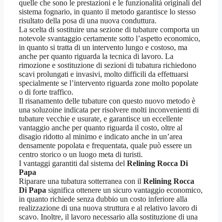
quelle che sono le prestazioni e le funzionalità originali del
sistema fognario, in quanto il metodo garantisce lo stesso
risultato della posa di una nuova conduttura.
La scelta di sostituire una sezione di tubature comporta un
notevole svantaggio certamente sotto l’aspetto economico,
in quanto si tratta di un intervento lungo e costoso, ma
anche per quanto riguarda la tecnica di lavoro. La
rimozione e sostituzione di sezioni di tubatura richiedono
scavi prolungati e invasivi, molto difficili da effettuarsi
specialmente se l’intervento riguarda zone molto popolate
o di forte traffico.
Il risanamento delle tubature con questo nuovo metodo è
una soluzoine indicata per risolvere molti inconvenienti di
tubature vecchie e usurate, e garantisce un eccellente
vantaggio anche per quanto riguarda il costo, oltre al
disagio ridotto al minimo e indicato anche in un’area
densamente popolata e frequentata, quale può essere un
centro storico o un luogo meta di turisti.
I vantaggi garantiti dal sistema del
Relining Rocca Di
Papa
Riparare una tubatura sotterranea con il
Relining Rocca
Di Papa
significa ottenere un sicuro vantaggio economico,
in quanto richiede senza dubbio un costo inferiore alla
realizzazione di una nuova struttura e al relativo lavoro di
scavo. Inoltre, il lavoro necessario alla sostituzione di una