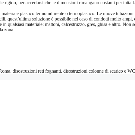
e rigido, per accertarsi che le dimensioni rimangano costanti per tutta l
nza materiale plastico termoindurente o termoplastico. Le nuove tubazioni 
arrelli, quest’ultima soluzione è possibile nel caso di condotti molto amp
 in qualsiasi materiale: mattoni, calcestruzzo, gres, ghisa e altro. Non s
la zona.
ma, disostruzioni reti fognanti, disostruzioni colonne di scarico e WC,