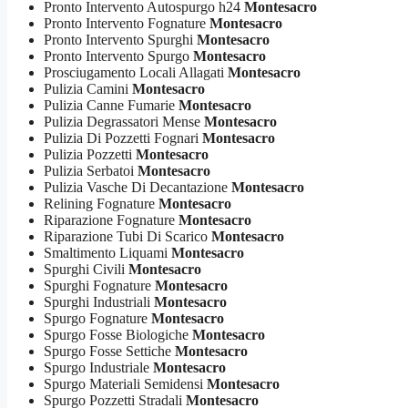
Pronto Intervento Autospurgo h24
Montesacro
Pronto Intervento Fognature
Montesacro
Pronto Intervento Spurghi
Montesacro
Pronto Intervento Spurgo
Montesacro
Prosciugamento Locali Allagati
Montesacro
Pulizia Camini
Montesacro
Pulizia Canne Fumarie
Montesacro
Pulizia Degrassatori Mense
Montesacro
Pulizia Di Pozzetti Fognari
Montesacro
Pulizia Pozzetti
Montesacro
Pulizia Serbatoi
Montesacro
Pulizia Vasche Di Decantazione
Montesacro
Relining Fognature
Montesacro
Riparazione Fognature
Montesacro
Riparazione Tubi Di Scarico
Montesacro
Smaltimento Liquami
Montesacro
Spurghi Civili
Montesacro
Spurghi Fognature
Montesacro
Spurghi Industriali
Montesacro
Spurgo Fognature
Montesacro
Spurgo Fosse Biologiche
Montesacro
Spurgo Fosse Settiche
Montesacro
Spurgo Industriale
Montesacro
Spurgo Materiali Semidensi
Montesacro
Spurgo Pozzetti Stradali
Montesacro