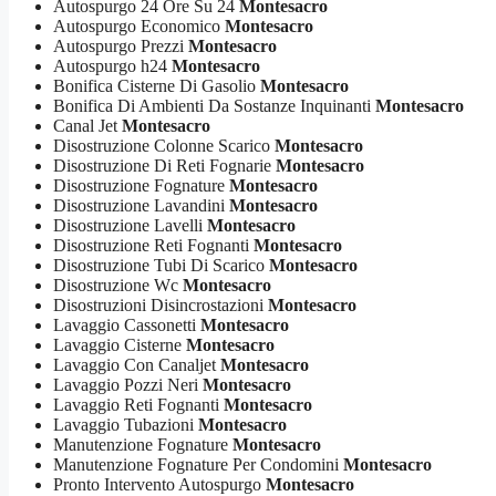
Autospurgo 24 Ore Su 24
Montesacro
Autospurgo Economico
Montesacro
Autospurgo Prezzi
Montesacro
Autospurgo h24
Montesacro
Bonifica Cisterne Di Gasolio
Montesacro
Bonifica Di Ambienti Da Sostanze Inquinanti
Montesacro
Canal Jet
Montesacro
Disostruzione Colonne Scarico
Montesacro
Disostruzione Di Reti Fognarie
Montesacro
Disostruzione Fognature
Montesacro
Disostruzione Lavandini
Montesacro
Disostruzione Lavelli
Montesacro
Disostruzione Reti Fognanti
Montesacro
Disostruzione Tubi Di Scarico
Montesacro
Disostruzione Wc
Montesacro
Disostruzioni Disincrostazioni
Montesacro
Lavaggio Cassonetti
Montesacro
Lavaggio Cisterne
Montesacro
Lavaggio Con Canaljet
Montesacro
Lavaggio Pozzi Neri
Montesacro
Lavaggio Reti Fognanti
Montesacro
Lavaggio Tubazioni
Montesacro
Manutenzione Fognature
Montesacro
Manutenzione Fognature Per Condomini
Montesacro
Pronto Intervento Autospurgo
Montesacro