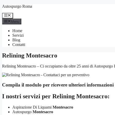
Vai
Autospurgo Roma
al
contenuto
Menu
Menu
Home
Servizi
Blog
Contatti
Relining Montesacro
Relining Montesacro – Ci occupiamo da oltre 25 anni di Autospurgo Rom
Compila il modulo per ricevere ulteriori informazioni
I nostri servizi per
Relining Montesacro:
Aspirazione Di Liquami
Montesacro
Autospurgo
Montesacro