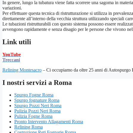
In genere, lungo la tubatura viene fatta scorrere una sagoma in material
variazioni.
Per effettuare questa tecnica di ristrutturazione si utilizza in prevale
direttamente all’interno della vecchia struttura utilizzando speciali c
Le tubazioni ristrutturabili con questo sistema possono essere realizzate
avvengono rapidamente e senza disagio per le persone che vivono nel
Link utili
YouTube
Treccani
Relining Montesacro
– Ci occupiamo da oltre 25 anni di Autospurgo Ro
I nostri servizi a Roma
Spurgo Fogne Roma
Spurgo fognature Roma
Spurgo Pozzi Neri Roma
Pulizia Pozzi Neri Roma
Pulizia Fogne Roma
Pronto Intervento Allagamenti Roma
Relining Roma
Costruzione Reti Fognarie Roma