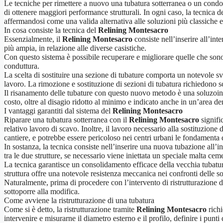
Le tecniche per rimettere a nuovo una tubatura sotterranea o un condotto
di ottenere maggiori performance strutturali. In ogni caso, la tecnica d
affermandosi come una valida alternativa alle soluzioni più classiche e
In cosa consiste la tecnica del
Relining Montesacro
Essenzialmente, il
Relining Montesacro
consiste nell’inserire all’i
più ampia, in relazione alle diverse casistiche.
Con questo sistema è possibile recuperare e migliorare quelle che sono l
conduttura.
La scelta di sostituire una sezione di tubature comporta un notevole sv
lavoro. La rimozione e sostituzione di sezioni di tubatura richiedono sca
Il risanamento delle tubature con questo nuovo metodo è una soluzoine 
costo, oltre al disagio ridotto al minimo e indicato anche in un’area d
I vantaggi garantiti dal sistema del
Relining Montesacro
Riparare una tubatura sotterranea con il
Relining Montesacro
signifi
relativo lavoro di scavo. Inoltre, il lavoro necessario alla sostituzione
cantiere, e potrebbe essere pericoloso nei centri urbani le fondamenta d
In sostanza, la tecnica consiste nell’inserire una nuova tubazione all’i
tra le due strutture, se necessario viene iniettata un speciale malta ceme
La tecnica garantisce un consolidamento efficace della vecchia tubatura
struttura offre una notevole resistenza meccanica nei confronti delle so
Naturalmente, prima di procedere con l’intervento di ristrutturazione del
sottoporre alla modifica.
Come avviene la ristrutturazione di una tubatura
Come si è detto, la ristrutturazione tramite
Relining Montesacro
richi
intervenire e misurarne il diametro esterno e il profilo, definire i punt