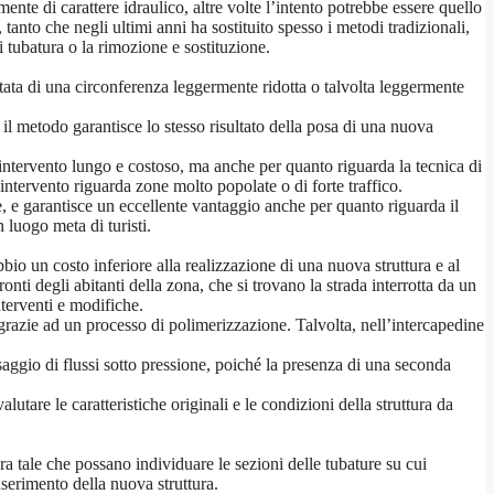
ente di carattere idraulico, altre volte l’intento potrebbe essere quello
tanto che negli ultimi anni ha sostituito spesso i metodi tradizionali,
 tubatura o la rimozione e sostituzione.
ata di una circonferenza leggermente ridotta o talvolta leggermente
 il metodo garantisce lo stesso risultato della posa di una nuova
 intervento lungo e costoso, ma anche per quanto riguarda la tecnica di
’intervento riguarda zone molto popolate o di forte traffico.
, e garantisce un eccellente vantaggio anche per quanto riguarda il
 luogo meta di turisti.
io un costo inferiore alla realizzazione di una nuova struttura e al
onti degli abitanti della zona, che si trovano la strada interrotta da un
nterventi e modifiche.
a grazie ad un processo di polimerizzazione. Talvolta, nell’intercapedine
saggio di flussi sotto pressione, poiché la presenza di una seconda
utare le caratteristiche originali e le condizioni della struttura da
ra tale che possano individuare le sezioni delle tubature su cui
inserimento della nuova struttura.