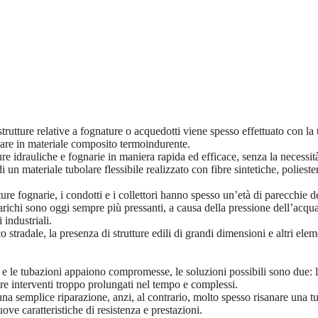
strutture relative a fognature o acquedotti viene spesso effettuato con la
lare in materiale composito termoindurente.
e idrauliche e fognarie in maniera rapida ed efficace, senza la necessità d
un materiale tubolare flessibile realizzato con fibre sintetiche, poliest
ture fognarie, i condotti e i collettori hanno spesso un’età di parecchie 
 scarichi sono oggi sempre più pressanti, a causa della pressione dell’acqu
 industriali.
ico stradale, la presenza di strutture edili di grandi dimensioni e altri
ra e le tubazioni appaiono compromesse, le soluzioni possibili sono due: 
ere interventi troppo prolungati nel tempo e complessi.
una semplice riparazione, anzi, al contrario, molto spesso risanare una 
ove caratteristiche di resistenza e prestazioni.