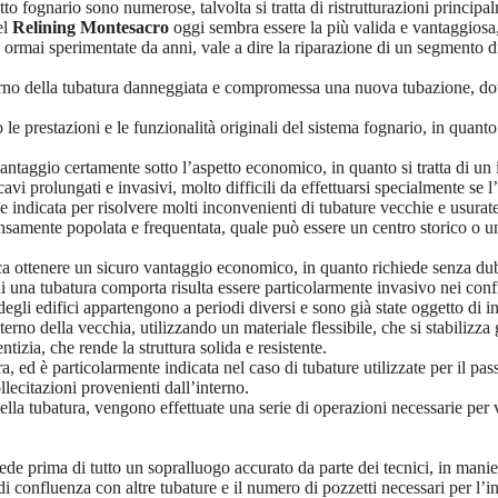
 fognario sono numerose, talvolta si tratta di ristrutturazioni principalm
el
Relining Montesacro
oggi sembra essere la più valida e vantaggiosa, 
 ormai sperimentate da anni, vale a dire la riparazione di un segmento di
nterno della tubatura danneggiata e compromessa una nuova tubazione, dot
e prestazioni e le funzionalità originali del sistema fognario, in quanto
antaggio certamente sotto l’aspetto economico, in quanto si tratta di un
vi prolungati e invasivi, molto difficili da effettuarsi specialmente se l
indicata per risolvere molti inconvenienti di tubature vecchie e usurate
ensamente popolata e frequentata, quale può essere un centro storico o un
ca ottenere un sicuro vantaggio economico, in quanto richiede senza dubb
 di una tubatura comporta risulta essere particolarmente invasivo nei confr
egli edifici appartengono a periodi diversi e sono già state oggetto di i
nterno della vecchia, utilizzando un materiale flessibile, che si stabilizz
ntizia, che rende la struttura solida e resistente.
, ed è particolarmente indicata nel caso di tubature utilizzate per il pas
llecitazioni provenienti dall’interno.
la tubatura, vengono effettuate una serie di operazioni necessarie per val
ede prima di tutto un sopralluogo accurato da parte dei tecnici, in manie
i di confluenza con altre tubature e il numero di pozzetti necessari per l’