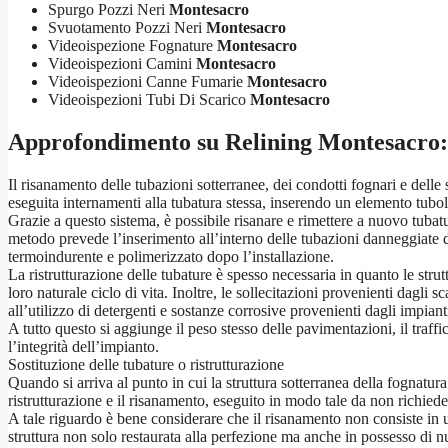
Spurgo Pozzi Neri
Montesacro
Svuotamento Pozzi Neri
Montesacro
Videoispezione Fognature
Montesacro
Videoispezioni Camini
Montesacro
Videoispezioni Canne Fumarie
Montesacro
Videoispezioni Tubi Di Scarico
Montesacro
Approfondimento su
Relining Montesacro
:
Il risanamento delle tubazioni sotterranee, dei condotti fognari e delle 
eseguita internamenti alla tubatura stessa, inserendo un elemento tubo
Grazie a questo sistema, è possibile risanare e rimettere a nuovo tubatur
metodo prevede l’inserimento all’interno delle tubazioni danneggiate di 
termoindurente e polimerizzato dopo l’installazione.
La ristrutturazione delle tubature è spesso necessaria in quanto le strut
loro naturale ciclo di vita. Inoltre, le sollecitazioni provenienti dagli
all’utilizzo di detergenti e sostanze corrosive provenienti dagli impianti
A tutto questo si aggiunge il peso stesso delle pavimentazioni, il traff
l’integrità dell’impianto.
Sostituzione delle tubature o ristrutturazione
Quando si arriva al punto in cui la struttura sotterranea della fognatu
ristrutturazione e il risanamento, eseguito in modo tale da non richied
A tale riguardo è bene considerare che il risanamento non consiste in 
struttura non solo restaurata alla perfezione ma anche in possesso di nu