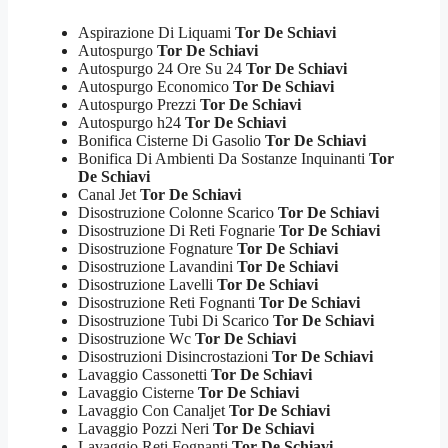
Aspirazione Di Liquami
Tor De Schiavi
Autospurgo
Tor De Schiavi
Autospurgo 24 Ore Su 24
Tor De Schiavi
Autospurgo Economico
Tor De Schiavi
Autospurgo Prezzi
Tor De Schiavi
Autospurgo h24
Tor De Schiavi
Bonifica Cisterne Di Gasolio
Tor De Schiavi
Bonifica Di Ambienti Da Sostanze Inquinanti
Tor
De Schiavi
Canal Jet
Tor De Schiavi
Disostruzione Colonne Scarico
Tor De Schiavi
Disostruzione Di Reti Fognarie
Tor De Schiavi
Disostruzione Fognature
Tor De Schiavi
Disostruzione Lavandini
Tor De Schiavi
Disostruzione Lavelli
Tor De Schiavi
Disostruzione Reti Fognanti
Tor De Schiavi
Disostruzione Tubi Di Scarico
Tor De Schiavi
Disostruzione Wc
Tor De Schiavi
Disostruzioni Disincrostazioni
Tor De Schiavi
Lavaggio Cassonetti
Tor De Schiavi
Lavaggio Cisterne
Tor De Schiavi
Lavaggio Con Canaljet
Tor De Schiavi
Lavaggio Pozzi Neri
Tor De Schiavi
Lavaggio Reti Fognanti
Tor De Schiavi