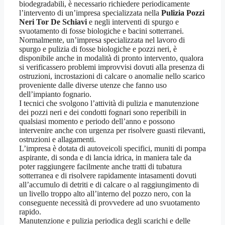
biodegradabili, è necessario richiedere periodicamente
l’intervento di un’impresa specializzata nella
Pulizia Pozzi
Neri Tor De Schiavi
e negli interventi di spurgo e
svuotamento di fosse biologiche e bacini sotterranei.
Normalmente, un’impresa specializzata nel lavoro di
spurgo e pulizia di fosse biologiche e pozzi neri, è
disponibile anche in modalità di pronto intervento, qualora
si verificassero problemi improvvisi dovuti alla presenza di
ostruzioni, incrostazioni di calcare o anomalie nello scarico
proveniente dalle diverse utenze che fanno uso
dell’impianto fognario.
I tecnici che svolgono l’attività di pulizia e manutenzione
dei pozzi neri e dei condotti fognari sono reperibili in
qualsiasi momento e periodo dell’anno e possono
intervenire anche con urgenza per risolvere guasti rilevanti,
ostruzioni e allagamenti.
L’impresa è dotata di autoveicoli specifici, muniti di pompa
aspirante, di sonda e di lancia idrica, in maniera tale da
poter raggiungere facilmente anche tratti di tubatura
sotterranea e di risolvere rapidamente intasamenti dovuti
all’accumulo di detriti e di calcare o al raggiungimento di
un livello troppo alto all’interno del pozzo nero, con la
conseguente necessità di provvedere ad uno svuotamento
rapido.
Manutenzione e pulizia periodica degli scarichi e delle