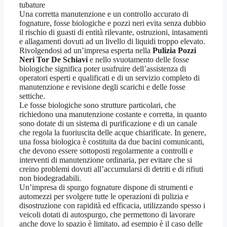
tubature
Una corretta manutenzione e un controllo accurato di
fognature, fosse biologiche e pozzi neri evita senza dubbio
il rischio di guasti di entità rilevante, ostruzioni, intasamenti
e allagamenti dovuti ad un livello di liquidi troppo elevato.
Rivolgendosi ad un’impresa esperta nella
Pulizia Pozzi
Neri Tor De Schiavi
e nello svuotamento delle fosse
biologiche significa poter usufruire dell’assistenza di
operatori esperti e qualificati e di un servizio completo di
manutenzione e revisione degli scarichi e delle fosse
settiche.
Le fosse biologiche sono strutture particolari, che
richiedono una manutenzione costante e corretta, in quanto
sono dotate di un sistema di purificazione e di un canale
che regola la fuoriuscita delle acque chiarificate. In genere,
una fossa biologica è costituita da due bacini comunicanti,
che devono essere sottoposti regolarmente a controlli e
interventi di manutenzione ordinaria, per evitare che si
creino problemi dovuti all’accumularsi di detriti e di rifiuti
non biodegradabili.
Un’impresa di spurgo fognature dispone di strumenti e
automezzi per svolgere tutte le operazioni di pulizia e
disostruzione con rapidità ed efficacia, utilizzando spesso i
veicoli dotati di autospurgo, che permettono di lavorare
anche dove lo spazio è limitato, ad esempio è il caso delle