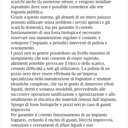
scarichi anche da numerose utenze, e vengono installate
soprattutto dove non è possibile connettersi alla rete
fognaria pubblica.
Grazie a questo sistema, gli abitanti di un intero palazzo
possono utilizzare senza problemi i servizi igienici e gli
scarichi domestici, ma per garantire il corretto
funzionamento di una fossa biologica è necessario
osservare una manutenzione regolare e costante, e
sottoporre l’impianto a periodici interventi di pulizia e
svuotamento.
I pozzi neri in genere possiedono un livello massimo di
riempimento che non consente di essere superato,
altrimenti potrebbe provocare il blocco dello scarico,
creando difficoltà a tutti gli utilizzatori. La pulizia di un
pozzo nero deve essere effettuata da un’impresa
specializzata nella manutenzione di fognature e strutture
idrauliche complesse, che sia in grado di rimuovere rifiuti
liquidi, detriti e sostanza insolubili, provvedendo alle
successive operazioni sanificazione e igienizzazione e allo
smaltimento in discarica dei materiali rimossi dall’impianto.
Spurgo di fosse biologiche e pozzi neri in caso di guasti
improvvisi
Per garantire il corretto funzionamento di un impianto
fognario, evitando il rischio di guasti, blocchi improvvisi,
ostruzioni e sversamenti di rifiuti liquidi e non