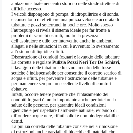
abitazioni situate nei centri storici o nelle strade strette e di
difficile accesso.
I veicoli dispongono di pompa, di idropulitrice e di sonda,
e consentono di effettuare una pulizia veloce e accurata di
tubature e pozzi sotterranei in poche ore. Molto spesso
l’autospurgo si rivela il sistema ideale per far fronte a
problemi di scarichi ostruiti, inoltre la presenza
dell’aspiratore è utile per intervenire anche in ambienti
allagati e nelle situazioni in cui è avvenuto lo sversamento
all’esterno di liquidi e rifiuti.
Disostruzione di condotti fognari e lavaggio delle tubature
La corretta e regolare
Pulizia Pozzi Neri Tor De Schiavi
,
il lavaggio delle tubature e lo svuotamento delle fosse
settiche è indispensabile per consentire il corretto scarico di
acqua e rifiuti, per prevenire l’ostruzione delle tubature e
per mantenere sempre un eccellente livello di comfort
abitativo.
Infatti, occorre tenere presente che l’intasamento dei
condotti fognari è molto importante anche per tutelare la
salute delle persone, per garantire ideali condizioni
igieniche e per rispettare l’ambiente naturale, evitando di
diffondere acque nere, rifiuti solidi e non biodegradabili e
detriti.
La pulizia corretta delle tubature consiste nella rimozione
di ostruzioni anche parziali, di blocchi e di materiali che