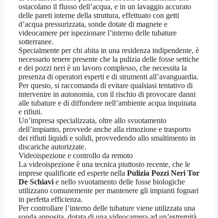
ostacolano il flusso dell’acqua, e in un lavaggio accurato
delle pareti interne della struttura, effettuato con getti
d’acqua pressurizzata, sonde dotate di magnete e
videocamere per ispezionare l’interno delle tubature
sotterranee.
Specialmente per chi abita in una residenza indipendente, è
necessario tenere presente che la pulizia delle fosse settiche
e dei pozzi neri è un lavoro complesso, che necessita la
presenza di operatori esperti e di strumenti all’avanguardia.
Per questo, si raccomanda di evitare qualsiasi tentativo di
intervenire in autonomia, con il rischio di provocare danni
alle tubature e di diffondere nell’ambiente acqua inquinata
e rifiuti.
Un’impresa specializzata, oltre allo svuotamento
dell’impianto, provvede anche alla rimozione e trasporto
dei rifiuti liquidi e solidi, provvedendo allo smaltimento in
discariche autorizzate.
Videoispezione e controllo da remoto
La videoispezione è una tecnica piuttosto recente, che le
imprese qualificate ed esperte nella
Pulizia Pozzi Neri Tor
De Schiavi
e nello svuotamento delle fosse biologiche
utilizzano comunemente per mantenere gli impianti fognari
in perfetta efficienza.
Per controllare l’interno delle tubature viene utilizzata una
sonda apposita, dotata di una videocamera ad un’estremità,