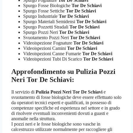
Spurgo Fognature
Tor De Schiavi
Spurgo Fosse Biologiche
Tor De Schiavi
Spurgo Fosse Settiche
Tor De Schiavi
Spurgo Industriale
Tor De Schiavi
Spurgo Materiali Semidensi
Tor De Schiavi
Spurgo Pozzetti Stradali
Tor De Schiavi
Spurgo Pozzi Neri
Tor De Schiavi
Svuotamento Pozzi Neri
Tor De Schiavi
Videoispezione Fognature
Tor De Schiavi
Videoispezioni Camini
Tor De Schiavi
Videoispezioni Canne Fumarie
Tor De Schiavi
Videoispezioni Tubi Di Scarico
Tor De Schiavi
Approfondimento su
Pulizia Pozzi
Neri Tor De Schiavi
:
Il servizio di
Pulizia Pozzi Neri Tor De Schiavi
e
svuotamento di fosse biologiche deve essere effettuato solo
da operatori tecnici esperti e qualificati, in possesso di
competenze specifiche ed esperienza nel settore e in grado
di risolvere eventuali inconvenienti dovuti a guasti e
anomalie nella struttura.
I pozzi neri e le fosse biologiche sono vasche in
calcestruzzo utilizzate normalmente per raccogliere gli