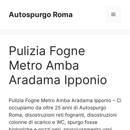
Vai
al
Autospurgo Roma
Menu
contenuto
Pulizia Fogne
Metro Amba
Aradama Ipponio
Pulizia Fogne Metro Amba Aradama Ipponio – Ci
occupiamo da oltre 25 anni di Autospurgo
Roma, disostruzioni reti fognanti, disostruzioni
colonne di scarico e WC, spurgo fosse
biologiche e pozzi neri, prosciugamento vani