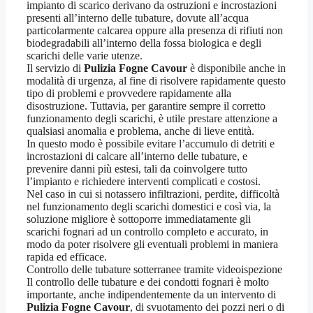
impianto di scarico derivano da ostruzioni e incrostazioni
presenti all’interno delle tubature, dovute all’acqua
particolarmente calcarea oppure alla presenza di rifiuti non
biodegradabili all’interno della fossa biologica e degli
scarichi delle varie utenze.
Il servizio di
Pulizia Fogne Cavour
è disponibile anche in
modalità di urgenza, al fine di risolvere rapidamente questo
tipo di problemi e provvedere rapidamente alla
disostruzione. Tuttavia, per garantire sempre il corretto
funzionamento degli scarichi, è utile prestare attenzione a
qualsiasi anomalia e problema, anche di lieve entità.
In questo modo è possibile evitare l’accumulo di detriti e
incrostazioni di calcare all’interno delle tubature, e
prevenire danni più estesi, tali da coinvolgere tutto
l’impianto e richiedere interventi complicati e costosi.
Nel caso in cui si notassero infiltrazioni, perdite, difficoltà
nel funzionamento degli scarichi domestici e così via, la
soluzione migliore è sottoporre immediatamente gli
scarichi fognari ad un controllo completo e accurato, in
modo da poter risolvere gli eventuali problemi in maniera
rapida ed efficace.
Controllo delle tubature sotterranee tramite videoispezione
Il controllo delle tubature e dei condotti fognari è molto
importante, anche indipendentemente da un intervento di
Pulizia Fogne Cavour
, di svuotamento dei pozzi neri o di