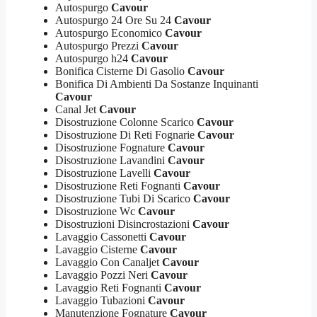
Autospurgo
Cavour
Autospurgo 24 Ore Su 24
Cavour
Autospurgo Economico
Cavour
Autospurgo Prezzi
Cavour
Autospurgo h24
Cavour
Bonifica Cisterne Di Gasolio
Cavour
Bonifica Di Ambienti Da Sostanze Inquinanti
Cavour
Canal Jet
Cavour
Disostruzione Colonne Scarico
Cavour
Disostruzione Di Reti Fognarie
Cavour
Disostruzione Fognature
Cavour
Disostruzione Lavandini
Cavour
Disostruzione Lavelli
Cavour
Disostruzione Reti Fognanti
Cavour
Disostruzione Tubi Di Scarico
Cavour
Disostruzione Wc
Cavour
Disostruzioni Disincrostazioni
Cavour
Lavaggio Cassonetti
Cavour
Lavaggio Cisterne
Cavour
Lavaggio Con Canaljet
Cavour
Lavaggio Pozzi Neri
Cavour
Lavaggio Reti Fognanti
Cavour
Lavaggio Tubazioni
Cavour
Manutenzione Fognature
Cavour