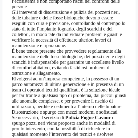
l’ecosistema e non comportano rischi nei confronti delle
persone.
Gli interventi di disostruzione e pulizia dei pozzetti neri,
delle tubature e delle fosse biologiche devono essere
eseguiti con cura e precisione, controllando al contempo lo
stato di tutto l’impianto fognario, degli scarichi e dei
collettori, in modo tale da individuare problemi e guasti e
verificare la necessità di effettuare ulteriori lavori di
manutenzione e riparazione.
È bene tenere presente che provvedere regolarmente alla
manutenzione delle fosse biologiche, dei pozzi neri e degli
scarichi è indispensabile per garantire un eccellente livello
di comfort abitativo, evitando fastidiosi problemi di
ostruzione e allagamento.
Rivolgersi ad un’impresa competente, in possesso di un
parco automezzi di ultima generazione e in presenza di un
team di operatori tecnici qualificati, è la soluzione ideale
per far fronte a qualsiasi tipo di problema, dai piccoli guasti
alle anomalie complesse, e per prevenire il rischio di
infiltrazioni, perdite e cedimenti all’interno delle tubature.
Disostruzione e spurgo con mezzi moderni e sofisticati
Se necessario, il servizio di
Pulizia Fogne Cavour
e
spurgo pozzi neri viene proposto anche in modalità di
pronto intervento, con la possibilità di richiedere in
qualsiasi momento l’intervento dei tecnici e risolvere