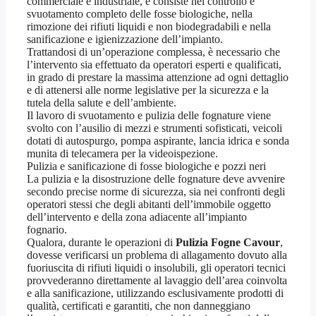
commerciale e industriale, e consiste nel controllo e
svuotamento completo delle fosse biologiche, nella
rimozione dei rifiuti liquidi e non biodegradabili e nella
sanificazione e igienizzazione dell’impianto.
Trattandosi di un’operazione complessa, è necessario che
l’intervento sia effettuato da operatori esperti e qualificati,
in grado di prestare la massima attenzione ad ogni dettaglio
e di attenersi alle norme legislative per la sicurezza e la
tutela della salute e dell’ambiente.
Il lavoro di svuotamento e pulizia delle fognature viene
svolto con l’ausilio di mezzi e strumenti sofisticati, veicoli
dotati di autospurgo, pompa aspirante, lancia idrica e sonda
munita di telecamera per la videoispezione.
Pulizia e sanificazione di fosse biologiche e pozzi neri
La pulizia e la disostruzione delle fognature deve avvenire
secondo precise norme di sicurezza, sia nei confronti degli
operatori stessi che degli abitanti dell’immobile oggetto
dell’intervento e della zona adiacente all’impianto
fognario.
Qualora, durante le operazioni di
Pulizia Fogne Cavour
,
dovesse verificarsi un problema di allagamento dovuto alla
fuoriuscita di rifiuti liquidi o insolubili, gli operatori tecnici
provvederanno direttamente al lavaggio dell’area coinvolta
e alla sanificazione, utilizzando esclusivamente prodotti di
qualità, certificati e garantiti, che non danneggiano