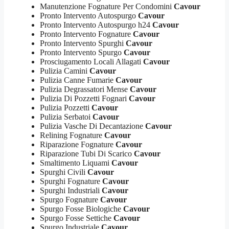
Manutenzione Fognature Per Condomini
Cavour
Pronto Intervento Autospurgo
Cavour
Pronto Intervento Autospurgo h24
Cavour
Pronto Intervento Fognature
Cavour
Pronto Intervento Spurghi
Cavour
Pronto Intervento Spurgo
Cavour
Prosciugamento Locali Allagati
Cavour
Pulizia Camini
Cavour
Pulizia Canne Fumarie
Cavour
Pulizia Degrassatori Mense
Cavour
Pulizia Di Pozzetti Fognari
Cavour
Pulizia Pozzetti
Cavour
Pulizia Serbatoi
Cavour
Pulizia Vasche Di Decantazione
Cavour
Relining Fognature
Cavour
Riparazione Fognature
Cavour
Riparazione Tubi Di Scarico
Cavour
Smaltimento Liquami
Cavour
Spurghi Civili
Cavour
Spurghi Fognature
Cavour
Spurghi Industriali
Cavour
Spurgo Fognature
Cavour
Spurgo Fosse Biologiche
Cavour
Spurgo Fosse Settiche
Cavour
Spurgo Industriale
Cavour