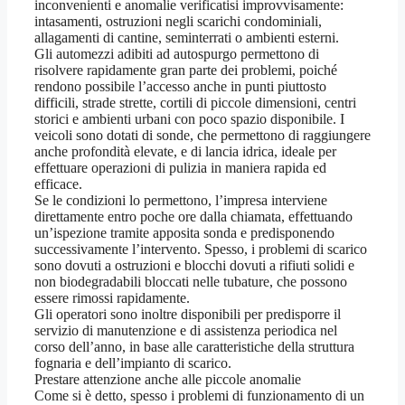
inconvenienti e anomalie verificatisi improvvisamente:
intasamenti, ostruzioni negli scarichi condominiali,
allagamenti di cantine, seminterrati o ambienti esterni.
Gli automezzi adibiti ad autospurgo permettono di
risolvere rapidamente gran parte dei problemi, poiché
rendono possibile l’accesso anche in punti piuttosto
difficili, strade strette, cortili di piccole dimensioni, centri
storici e ambienti urbani con poco spazio disponibile. I
veicoli sono dotati di sonde, che permettono di raggiungere
anche profondità elevate, e di lancia idrica, ideale per
effettuare operazioni di pulizia in maniera rapida ed
efficace.
Se le condizioni lo permettono, l’impresa interviene
direttamente entro poche ore dalla chiamata, effettuando
un’ispezione tramite apposita sonda e predisponendo
successivamente l’intervento. Spesso, i problemi di scarico
sono dovuti a ostruzioni e blocchi dovuti a rifiuti solidi e
non biodegradabili bloccati nelle tubature, che possono
essere rimossi rapidamente.
Gli operatori sono inoltre disponibili per predisporre il
servizio di manutenzione e di assistenza periodica nel
corso dell’anno, in base alle caratteristiche della struttura
fognaria e dell’impianto di scarico.
Prestare attenzione anche alle piccole anomalie
Come si è detto, spesso i problemi di funzionamento di un