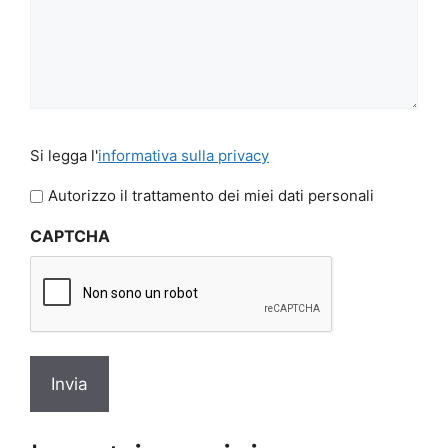
Si
Si legga l'
informativa sulla privacy
legga
l'informativa
Autorizzo il trattamento dei miei dati personali
sulla
CAPTCHA
privacy
*