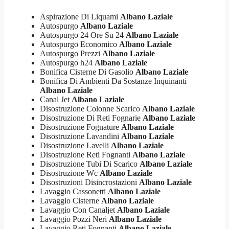
Aspirazione Di Liquami
Albano Laziale
Autospurgo
Albano Laziale
Autospurgo 24 Ore Su 24
Albano Laziale
Autospurgo Economico
Albano Laziale
Autospurgo Prezzi
Albano Laziale
Autospurgo h24
Albano Laziale
Bonifica Cisterne Di Gasolio
Albano Laziale
Bonifica Di Ambienti Da Sostanze Inquinanti
Albano Laziale
Canal Jet
Albano Laziale
Disostruzione Colonne Scarico
Albano Laziale
Disostruzione Di Reti Fognarie
Albano Laziale
Disostruzione Fognature
Albano Laziale
Disostruzione Lavandini
Albano Laziale
Disostruzione Lavelli
Albano Laziale
Disostruzione Reti Fognanti
Albano Laziale
Disostruzione Tubi Di Scarico
Albano Laziale
Disostruzione Wc
Albano Laziale
Disostruzioni Disincrostazioni
Albano Laziale
Lavaggio Cassonetti
Albano Laziale
Lavaggio Cisterne
Albano Laziale
Lavaggio Con Canaljet
Albano Laziale
Lavaggio Pozzi Neri
Albano Laziale
Lavaggio Reti Fognanti
Albano Laziale