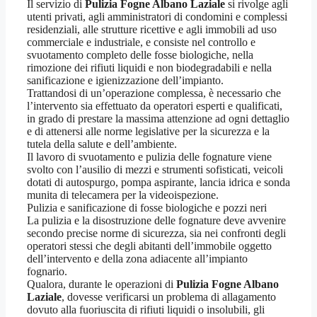
Il servizio di
Pulizia Fogne Albano Laziale
si rivolge agli
utenti privati, agli amministratori di condomini e complessi
residenziali, alle strutture ricettive e agli immobili ad uso
commerciale e industriale, e consiste nel controllo e
svuotamento completo delle fosse biologiche, nella
rimozione dei rifiuti liquidi e non biodegradabili e nella
sanificazione e igienizzazione dell’impianto.
Trattandosi di un’operazione complessa, è necessario che
l’intervento sia effettuato da operatori esperti e qualificati,
in grado di prestare la massima attenzione ad ogni dettaglio
e di attenersi alle norme legislative per la sicurezza e la
tutela della salute e dell’ambiente.
Il lavoro di svuotamento e pulizia delle fognature viene
svolto con l’ausilio di mezzi e strumenti sofisticati, veicoli
dotati di autospurgo, pompa aspirante, lancia idrica e sonda
munita di telecamera per la videoispezione.
Pulizia e sanificazione di fosse biologiche e pozzi neri
La pulizia e la disostruzione delle fognature deve avvenire
secondo precise norme di sicurezza, sia nei confronti degli
operatori stessi che degli abitanti dell’immobile oggetto
dell’intervento e della zona adiacente all’impianto
fognario.
Qualora, durante le operazioni di
Pulizia Fogne Albano
Laziale
, dovesse verificarsi un problema di allagamento
dovuto alla fuoriuscita di rifiuti liquidi o insolubili, gli