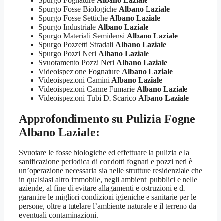
Spurgo Fognature
Albano Laziale
Spurgo Fosse Biologiche
Albano Laziale
Spurgo Fosse Settiche
Albano Laziale
Spurgo Industriale
Albano Laziale
Spurgo Materiali Semidensi
Albano Laziale
Spurgo Pozzetti Stradali
Albano Laziale
Spurgo Pozzi Neri
Albano Laziale
Svuotamento Pozzi Neri
Albano Laziale
Videoispezione Fognature
Albano Laziale
Videoispezioni Camini
Albano Laziale
Videoispezioni Canne Fumarie
Albano Laziale
Videoispezioni Tubi Di Scarico
Albano Laziale
Approfondimento su
Pulizia Fogne
Albano Laziale
:
Svuotare le fosse biologiche ed effettuare la pulizia e la
sanificazione periodica di condotti fognari e pozzi neri è
un’operazione necessaria sia nelle strutture residenziale che
in qualsiasi altro immobile, negli ambienti pubblici e nelle
aziende, al fine di evitare allagamenti e ostruzioni e di
garantire le migliori condizioni igieniche e sanitarie per le
persone, oltre a tutelare l’ambiente naturale e il terreno da
eventuali contaminazioni.