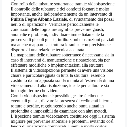
Controllo delle tubature sotterranee tramite videoispezione
Il controllo delle tubature e dei condotti fognari è molto
importante, anche indipendentemente da un intervento di
Pulizia Fogne Albano Laziale
, di svuotamento dei pozzi
neri o di riparazione. Verificare periodicamente le
condizioni delle fognature significa prevenire guasti,
anomalie e problemi, individuare immediatamente la
presenza di piccoli guasti, infiltrazioni e ostruzioni parziali
ma anche mappare la struttura idraulica con precisione e
disporre di una relazione tecnica accurata.
La mappatura delle tubature sotterranee è necessaria sia in
caso di interventi di manutenzione e riparazione, sia per
effettuare modifiche o implementazioni alla struttura.
Il sistema di videoispezione permette di avere una visione
chiara e particolareggiata di tutta la struttura, essendo
costituito da un’apposita sonda munita all’estremità di una
videocamera ad alta risoluzione, ideale per catturare sia
immagini ferme che video.
Con la videoispezione è possibile gestire facilmente
eventuali guasti, rilevare la presenza di cedimenti interni,
rotture e perdite, raggiungendo anche punti situati in
profondità e impossibili da esaminare con altri metodi.
L’ispezione tramite videocamera costituisce oggi il sistema
migliore per prevenire anomalie e problemi, evitando così
lavori di riparazione complicati, lunghi e molto costosi.