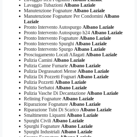
Lavaggio Tubazioni
Albano Laziale
Manutenzione Fognature
Albano Laziale
Manutenzione Fognature Per Condomini
Albano
Laziale
Pronto Intervento Autospurgo
Albano Laziale
Pronto Intervento Autospurgo h24
Albano Laziale
Pronto Intervento Fognature
Albano Laziale
Pronto Intervento Spurghi
Albano Laziale
Pronto Intervento Spurgo
Albano Laziale
Prosciugamento Locali Allagati
Albano Laziale
Pulizia Camini
Albano Laziale
Pulizia Canne Fumarie
Albano Laziale
Pulizia Degrassatori Mense
Albano Laziale
Pulizia Di Pozzetti Fognari
Albano Laziale
Pulizia Pozzetti
Albano Laziale
Pulizia Serbatoi
Albano Laziale
Pulizia Vasche Di Decantazione
Albano Laziale
Relining Fognature
Albano Laziale
Riparazione Fognature
Albano Laziale
Riparazione Tubi Di Scarico
Albano Laziale
Smaltimento Liquami
Albano Laziale
Spurghi Civili
Albano Laziale
Spurghi Fognature
Albano Laziale
Spurghi Industriali
Albano Laziale