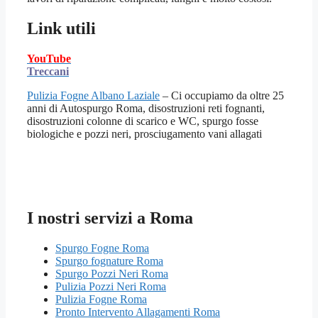
Link utili
YouTube
Treccani
Pulizia Fogne Albano Laziale
– Ci occupiamo da oltre 25
anni di Autospurgo Roma, disostruzioni reti fognanti,
disostruzioni colonne di scarico e WC, spurgo fosse
biologiche e pozzi neri, prosciugamento vani allagati
I nostri servizi a Roma
Spurgo Fogne Roma
Spurgo fognature Roma
Spurgo Pozzi Neri Roma
Pulizia Pozzi Neri Roma
Pulizia Fogne Roma
Pronto Intervento Allagamenti Roma