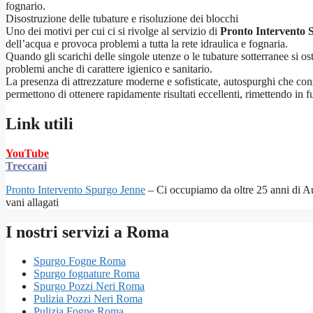
fognario.
Disostruzione delle tubature e risoluzione dei blocchi
Uno dei motivi per cui ci si rivolge al servizio di
Pronto Intervento 
dell’acqua e provoca problemi a tutta la rete idraulica e fognaria.
Quando gli scarichi delle singole utenze o le tubature sotterranee si o
problemi anche di carattere igienico e sanitario.
La presenza di attrezzature moderne e sofisticate, autospurghi che cons
permettono di ottenere rapidamente risultati eccellenti, rimettendo in f
Link utili
YouTube
Treccani
Pronto Intervento Spurgo Jenne
– Ci occupiamo da oltre 25 anni di Au
vani allagati
I nostri servizi a Roma
Spurgo Fogne Roma
Spurgo fognature Roma
Spurgo Pozzi Neri Roma
Pulizia Pozzi Neri Roma
Pulizia Fogne Roma