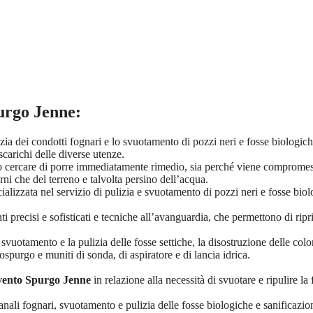
urgo Jenne
:
izia dei condotti fognari e lo svuotamento di pozzi neri e fosse biologi
scarichi delle diverse utenze.
cercare di porre immediatamente rimedio, sia perché viene compromesso il 
rni che del terreno e talvolta persino dell’acqua.
ializzata nel servizio di pulizia e svuotamento di pozzi neri e fosse bio
i precisi e sofisticati e tecniche all’avanguardia, che permettono di rip
o svuotamento e la pulizia delle fosse settiche, la disostruzione delle c
tospurgo e muniti di sonda, di aspiratore e di lancia idrica.
vento Spurgo Jenne
in relazione alla necessità di svuotare e ripulire la
nali fognari, svuotamento e pulizia delle fosse biologiche e sanificazione