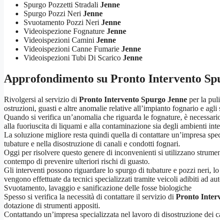
Spurgo Pozzetti Stradali
Jenne
Spurgo Pozzi Neri
Jenne
Svuotamento Pozzi Neri
Jenne
Videoispezione Fognature
Jenne
Videoispezioni Camini
Jenne
Videoispezioni Canne Fumarie
Jenne
Videoispezioni Tubi Di Scarico
Jenne
Approfondimento su
Pronto Intervento Sp
Rivolgersi al servizio di
Pronto Intervento Spurgo Jenne
per la pul
ostruzioni, guasti e altre anomalie relative all’impianto fognario e agli 
Quando si verifica un’anomalia che riguarda le fognature, è necessario 
alla fuoriuscita di liquami e alla contaminazione sia degli ambienti inte
La soluzione migliore resta quindi quella di contattare un’impresa spec
tubature e nella disostruzione di canali e condotti fognari.
Oggi per risolvere questo genere di inconvenienti si utilizzano strument
contempo di prevenire ulteriori rischi di guasto.
Gli interventi possono riguardare lo spurgo di tubature e pozzi neri, l
vengono effettuate da tecnici specializzati tramite veicoli adibiti ad au
Svuotamento, lavaggio e sanificazione delle fosse biologiche
Spesso si verifica la necessità di contattare il servizio di
Pronto Inter
dotazione di strumenti appositi.
Contattando un’impresa specializzata nel lavoro di disostruzione dei ca