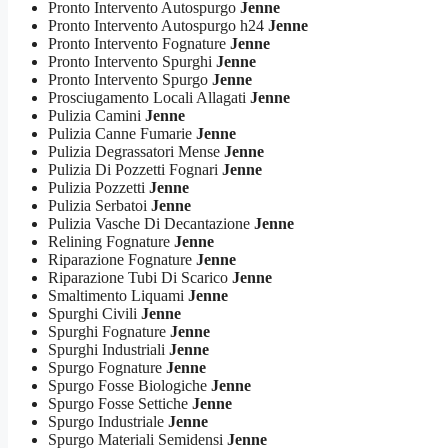
Pronto Intervento Autospurgo
Jenne
Pronto Intervento Autospurgo h24
Jenne
Pronto Intervento Fognature
Jenne
Pronto Intervento Spurghi
Jenne
Pronto Intervento Spurgo
Jenne
Prosciugamento Locali Allagati
Jenne
Pulizia Camini
Jenne
Pulizia Canne Fumarie
Jenne
Pulizia Degrassatori Mense
Jenne
Pulizia Di Pozzetti Fognari
Jenne
Pulizia Pozzetti
Jenne
Pulizia Serbatoi
Jenne
Pulizia Vasche Di Decantazione
Jenne
Relining Fognature
Jenne
Riparazione Fognature
Jenne
Riparazione Tubi Di Scarico
Jenne
Smaltimento Liquami
Jenne
Spurghi Civili
Jenne
Spurghi Fognature
Jenne
Spurghi Industriali
Jenne
Spurgo Fognature
Jenne
Spurgo Fosse Biologiche
Jenne
Spurgo Fosse Settiche
Jenne
Spurgo Industriale
Jenne
Spurgo Materiali Semidensi
Jenne