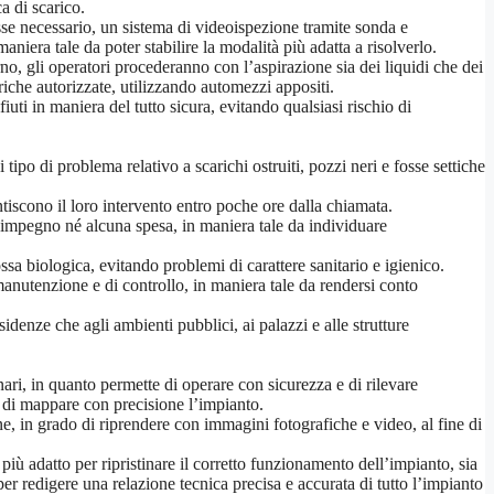
a di scarico.
sse necessario, un sistema di videoispezione tramite sonda e
niera tale da poter stabilire la modalità più adatta a risolverlo.
o, gli operatori procederanno con l’aspirazione sia dei liquidi che dei
riche autorizzate, utilizzando automezzi appositi.
ti in maniera del tutto sicura, evitando qualsiasi rischio di
tipo di problema relativo a scarichi ostruiti, pozzi neri e fosse settiche
iscono il loro intervento entro poche ore dalla chiamata.
n impegno né alcuna spesa, in maniera tale da individuare
ssa biologica, evitando problemi di carattere sanitario e igienico.
 manutenzione e di controllo, in maniera tale da rendersi conto
sidenze che agli ambienti pubblici, ai palazzi e alle strutture
nari, in quanto permette di operare con sicurezza e di rilevare
ra di mappare con precisione l’impianto.
ne, in grado di riprendere con immagini fotografiche e video, al fine di
 più adatto per ripristinare il corretto funzionamento dell’impianto, sia
per redigere una relazione tecnica precisa e accurata di tutto l’impianto