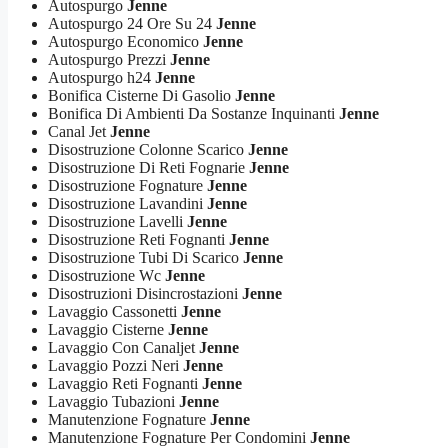
Autospurgo
Jenne
Autospurgo 24 Ore Su 24
Jenne
Autospurgo Economico
Jenne
Autospurgo Prezzi
Jenne
Autospurgo h24
Jenne
Bonifica Cisterne Di Gasolio
Jenne
Bonifica Di Ambienti Da Sostanze Inquinanti
Jenne
Canal Jet
Jenne
Disostruzione Colonne Scarico
Jenne
Disostruzione Di Reti Fognarie
Jenne
Disostruzione Fognature
Jenne
Disostruzione Lavandini
Jenne
Disostruzione Lavelli
Jenne
Disostruzione Reti Fognanti
Jenne
Disostruzione Tubi Di Scarico
Jenne
Disostruzione Wc
Jenne
Disostruzioni Disincrostazioni
Jenne
Lavaggio Cassonetti
Jenne
Lavaggio Cisterne
Jenne
Lavaggio Con Canaljet
Jenne
Lavaggio Pozzi Neri
Jenne
Lavaggio Reti Fognanti
Jenne
Lavaggio Tubazioni
Jenne
Manutenzione Fognature
Jenne
Manutenzione Fognature Per Condomini
Jenne