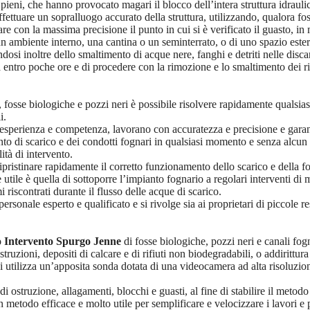
ieni, che hanno provocato magari il blocco dell’intera struttura idraulic
fettuare un sopralluogo accurato della struttura, utilizzando, qualora fo
con la massima precisione il punto in cui si è verificato il guasto, in ma
 ambiente interno, una cantina o un seminterrato, o di uno spazio estern
dosi inoltre dello smaltimento di acque nere, fanghi e detriti nelle disca
entro poche ore e di procedere con la rimozione e lo smaltimento dei rifiu
fosse biologiche e pozzi neri è possibile risolvere rapidamente qualsiasi 
i.
 esperienza e competenza, lavorano con accuratezza e precisione e garant
anto di scarico e dei condotti fognari in qualsiasi momento e senza alcu
tà di intervento.
pristinare rapidamente il corretto funzionamento dello scarico e della fo
 utile è quella di sottoporre l’impianto fognario a regolari interventi di
 riscontrati durante il flusso delle acque di scarico.
rsonale esperto e qualificato e si rivolge sia ai proprietari di piccole re
 Intervento Spurgo Jenne
di fosse biologiche, pozzi neri e canali fog
truzioni, depositi di calcare e di rifiuti non biodegradabili, o addirittu
si utilizza un’apposita sonda dotata di una videocamera ad alta risoluzio
i ostruzione, allagamenti, blocchi e guasti, al fine di stabilire il metodo
n metodo efficace e molto utile per semplificare e velocizzare i lavori e 