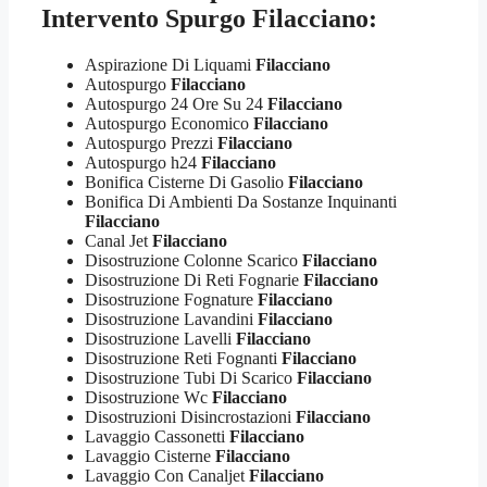
Intervento Spurgo Filacciano:
Aspirazione Di Liquami
Filacciano
Autospurgo
Filacciano
Autospurgo 24 Ore Su 24
Filacciano
Autospurgo Economico
Filacciano
Autospurgo Prezzi
Filacciano
Autospurgo h24
Filacciano
Bonifica Cisterne Di Gasolio
Filacciano
Bonifica Di Ambienti Da Sostanze Inquinanti
Filacciano
Canal Jet
Filacciano
Disostruzione Colonne Scarico
Filacciano
Disostruzione Di Reti Fognarie
Filacciano
Disostruzione Fognature
Filacciano
Disostruzione Lavandini
Filacciano
Disostruzione Lavelli
Filacciano
Disostruzione Reti Fognanti
Filacciano
Disostruzione Tubi Di Scarico
Filacciano
Disostruzione Wc
Filacciano
Disostruzioni Disincrostazioni
Filacciano
Lavaggio Cassonetti
Filacciano
Lavaggio Cisterne
Filacciano
Lavaggio Con Canaljet
Filacciano