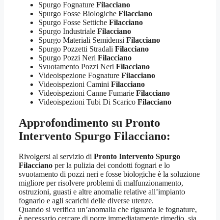
Spurgo Fognature
Filacciano
Spurgo Fosse Biologiche
Filacciano
Spurgo Fosse Settiche
Filacciano
Spurgo Industriale
Filacciano
Spurgo Materiali Semidensi
Filacciano
Spurgo Pozzetti Stradali
Filacciano
Spurgo Pozzi Neri
Filacciano
Svuotamento Pozzi Neri
Filacciano
Videoispezione Fognature
Filacciano
Videoispezioni Camini
Filacciano
Videoispezioni Canne Fumarie
Filacciano
Videoispezioni Tubi Di Scarico
Filacciano
Approfondimento su
Pronto
Intervento Spurgo Filacciano
:
Rivolgersi al servizio di
Pronto Intervento Spurgo
Filacciano
per la pulizia dei condotti fognari e lo
svuotamento di pozzi neri e fosse biologiche è la soluzione
migliore per risolvere problemi di malfunzionamento,
ostruzioni, guasti e altre anomalie relative all’impianto
fognario e agli scarichi delle diverse utenze.
Quando si verifica un’anomalia che riguarda le fognature,
è necessario cercare di porre immediatamente rimedio, sia