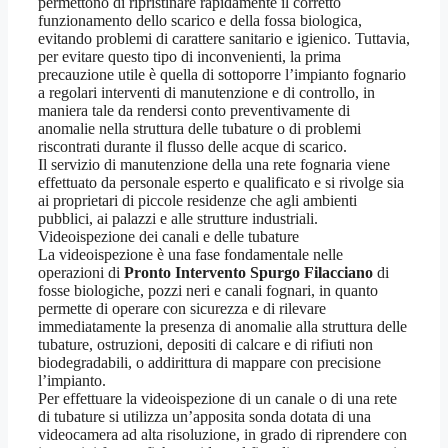
permettono di ripristinare rapidamente il corretto
funzionamento dello scarico e della fossa biologica,
evitando problemi di carattere sanitario e igienico. Tuttavia,
per evitare questo tipo di inconvenienti, la prima
precauzione utile è quella di sottoporre l’impianto fognario
a regolari interventi di manutenzione e di controllo, in
maniera tale da rendersi conto preventivamente di
anomalie nella struttura delle tubature o di problemi
riscontrati durante il flusso delle acque di scarico.
Il servizio di manutenzione della una rete fognaria viene
effettuato da personale esperto e qualificato e si rivolge sia
ai proprietari di piccole residenze che agli ambienti
pubblici, ai palazzi e alle strutture industriali.
Videoispezione dei canali e delle tubature
La videoispezione è una fase fondamentale nelle
operazioni di
Pronto Intervento Spurgo Filacciano
di
fosse biologiche, pozzi neri e canali fognari, in quanto
permette di operare con sicurezza e di rilevare
immediatamente la presenza di anomalie alla struttura delle
tubature, ostruzioni, depositi di calcare e di rifiuti non
biodegradabili, o addirittura di mappare con precisione
l’impianto.
Per effettuare la videoispezione di un canale o di una rete
di tubature si utilizza un’apposita sonda dotata di una
videocamera ad alta risoluzione, in grado di riprendere con