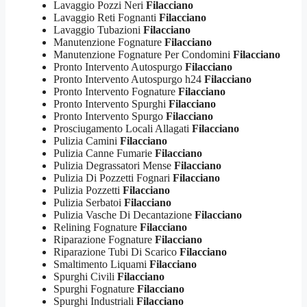
Lavaggio Pozzi Neri
Filacciano
Lavaggio Reti Fognanti
Filacciano
Lavaggio Tubazioni
Filacciano
Manutenzione Fognature
Filacciano
Manutenzione Fognature Per Condomini
Filacciano
Pronto Intervento Autospurgo
Filacciano
Pronto Intervento Autospurgo h24
Filacciano
Pronto Intervento Fognature
Filacciano
Pronto Intervento Spurghi
Filacciano
Pronto Intervento Spurgo
Filacciano
Prosciugamento Locali Allagati
Filacciano
Pulizia Camini
Filacciano
Pulizia Canne Fumarie
Filacciano
Pulizia Degrassatori Mense
Filacciano
Pulizia Di Pozzetti Fognari
Filacciano
Pulizia Pozzetti
Filacciano
Pulizia Serbatoi
Filacciano
Pulizia Vasche Di Decantazione
Filacciano
Relining Fognature
Filacciano
Riparazione Fognature
Filacciano
Riparazione Tubi Di Scarico
Filacciano
Smaltimento Liquami
Filacciano
Spurghi Civili
Filacciano
Spurghi Fognature
Filacciano
Spurghi Industriali
Filacciano