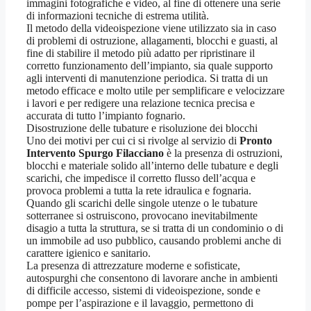
immagini fotografiche e video, al fine di ottenere una serie
di informazioni tecniche di estrema utilità.
Il metodo della videoispezione viene utilizzato sia in caso
di problemi di ostruzione, allagamenti, blocchi e guasti, al
fine di stabilire il metodo più adatto per ripristinare il
corretto funzionamento dell’impianto, sia quale supporto
agli interventi di manutenzione periodica. Si tratta di un
metodo efficace e molto utile per semplificare e velocizzare
i lavori e per redigere una relazione tecnica precisa e
accurata di tutto l’impianto fognario.
Disostruzione delle tubature e risoluzione dei blocchi
Uno dei motivi per cui ci si rivolge al servizio di
Pronto
Intervento Spurgo Filacciano
è la presenza di ostruzioni,
blocchi e materiale solido all’interno delle tubature e degli
scarichi, che impedisce il corretto flusso dell’acqua e
provoca problemi a tutta la rete idraulica e fognaria.
Quando gli scarichi delle singole utenze o le tubature
sotterranee si ostruiscono, provocano inevitabilmente
disagio a tutta la struttura, se si tratta di un condominio o di
un immobile ad uso pubblico, causando problemi anche di
carattere igienico e sanitario.
La presenza di attrezzature moderne e sofisticate,
autospurghi che consentono di lavorare anche in ambienti
di difficile accesso, sistemi di videoispezione, sonde e
pompe per l’aspirazione e il lavaggio, permettono di