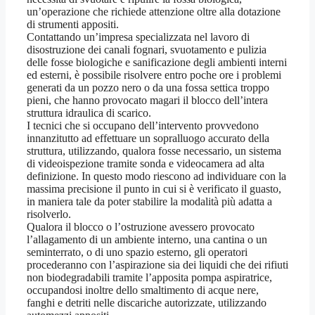
un’operazione che richiede attenzione oltre alla dotazione
di strumenti appositi.
Contattando un’impresa specializzata nel lavoro di
disostruzione dei canali fognari, svuotamento e pulizia
delle fosse biologiche e sanificazione degli ambienti interni
ed esterni, è possibile risolvere entro poche ore i problemi
generati da un pozzo nero o da una fossa settica troppo
pieni, che hanno provocato magari il blocco dell’intera
struttura idraulica di scarico.
I tecnici che si occupano dell’intervento provvedono
innanzitutto ad effettuare un sopralluogo accurato della
struttura, utilizzando, qualora fosse necessario, un sistema
di videoispezione tramite sonda e videocamera ad alta
definizione. In questo modo riescono ad individuare con la
massima precisione il punto in cui si è verificato il guasto,
in maniera tale da poter stabilire la modalità più adatta a
risolverlo.
Qualora il blocco o l’ostruzione avessero provocato
l’allagamento di un ambiente interno, una cantina o un
seminterrato, o di uno spazio esterno, gli operatori
procederanno con l’aspirazione sia dei liquidi che dei rifiuti
non biodegradabili tramite l’apposita pompa aspiratrice,
occupandosi inoltre dello smaltimento di acque nere,
fanghi e detriti nelle discariche autorizzate, utilizzando