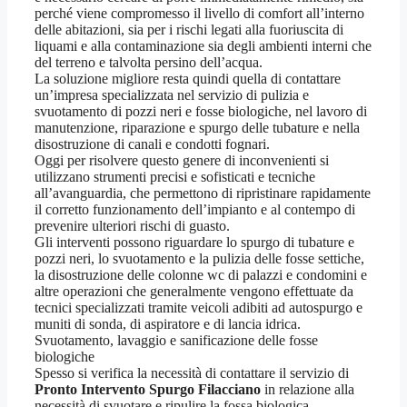
perché viene compromesso il livello di comfort all’interno
delle abitazioni, sia per i rischi legati alla fuoriuscita di
liquami e alla contaminazione sia degli ambienti interni che
del terreno e talvolta persino dell’acqua.
La soluzione migliore resta quindi quella di contattare
un’impresa specializzata nel servizio di pulizia e
svuotamento di pozzi neri e fosse biologiche, nel lavoro di
manutenzione, riparazione e spurgo delle tubature e nella
disostruzione di canali e condotti fognari.
Oggi per risolvere questo genere di inconvenienti si
utilizzano strumenti precisi e sofisticati e tecniche
all’avanguardia, che permettono di ripristinare rapidamente
il corretto funzionamento dell’impianto e al contempo di
prevenire ulteriori rischi di guasto.
Gli interventi possono riguardare lo spurgo di tubature e
pozzi neri, lo svuotamento e la pulizia delle fosse settiche,
la disostruzione delle colonne wc di palazzi e condomini e
altre operazioni che generalmente vengono effettuate da
tecnici specializzati tramite veicoli adibiti ad autospurgo e
muniti di sonda, di aspiratore e di lancia idrica.
Svuotamento, lavaggio e sanificazione delle fosse
biologiche
Spesso si verifica la necessità di contattare il servizio di
Pronto Intervento Spurgo Filacciano
in relazione alla
necessità di svuotare e ripulire la fossa biologica,