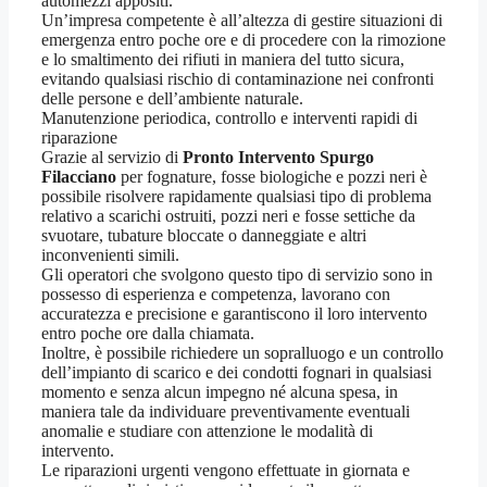
automezzi appositi.
Un’impresa competente è all’altezza di gestire situazioni di
emergenza entro poche ore e di procedere con la rimozione
e lo smaltimento dei rifiuti in maniera del tutto sicura,
evitando qualsiasi rischio di contaminazione nei confronti
delle persone e dell’ambiente naturale.
Manutenzione periodica, controllo e interventi rapidi di
riparazione
Grazie al servizio di
Pronto Intervento Spurgo
Filacciano
per fognature, fosse biologiche e pozzi neri è
possibile risolvere rapidamente qualsiasi tipo di problema
relativo a scarichi ostruiti, pozzi neri e fosse settiche da
svuotare, tubature bloccate o danneggiate e altri
inconvenienti simili.
Gli operatori che svolgono questo tipo di servizio sono in
possesso di esperienza e competenza, lavorano con
accuratezza e precisione e garantiscono il loro intervento
entro poche ore dalla chiamata.
Inoltre, è possibile richiedere un sopralluogo e un controllo
dell’impianto di scarico e dei condotti fognari in qualsiasi
momento e senza alcun impegno né alcuna spesa, in
maniera tale da individuare preventivamente eventuali
anomalie e studiare con attenzione le modalità di
intervento.
Le riparazioni urgenti vengono effettuate in giornata e