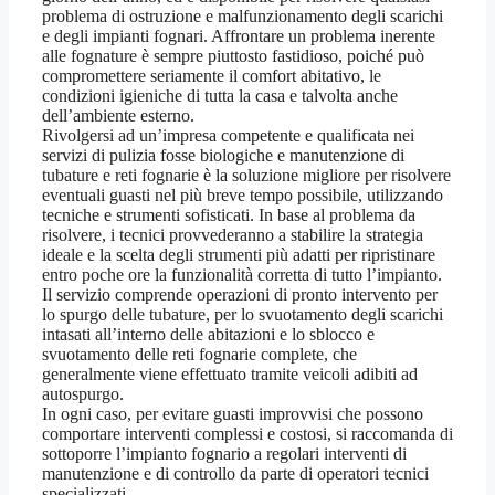
problema di ostruzione e malfunzionamento degli scarichi
e degli impianti fognari. Affrontare un problema inerente
alle fognature è sempre piuttosto fastidioso, poiché può
compromettere seriamente il comfort abitativo, le
condizioni igieniche di tutta la casa e talvolta anche
dell’ambiente esterno.
Rivolgersi ad un’impresa competente e qualificata nei
servizi di pulizia fosse biologiche e manutenzione di
tubature e reti fognarie è la soluzione migliore per risolvere
eventuali guasti nel più breve tempo possibile, utilizzando
tecniche e strumenti sofisticati. In base al problema da
risolvere, i tecnici provvederanno a stabilire la strategia
ideale e la scelta degli strumenti più adatti per ripristinare
entro poche ore la funzionalità corretta di tutto l’impianto.
Il servizio comprende operazioni di pronto intervento per
lo spurgo delle tubature, per lo svuotamento degli scarichi
intasati all’interno delle abitazioni e lo sblocco e
svuotamento delle reti fognarie complete, che
generalmente viene effettuato tramite veicoli adibiti ad
autospurgo.
In ogni caso, per evitare guasti improvvisi che possono
comportare interventi complessi e costosi, si raccomanda di
sottoporre l’impianto fognario a regolari interventi di
manutenzione e di controllo da parte di operatori tecnici
specializzati.