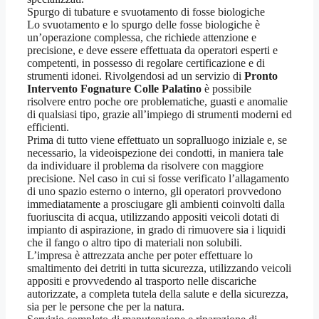
Spurgo di tubature e svuotamento di fosse biologiche
Lo svuotamento e lo spurgo delle fosse biologiche è
un’operazione complessa, che richiede attenzione e
precisione, e deve essere effettuata da operatori esperti e
competenti, in possesso di regolare certificazione e di
strumenti idonei. Rivolgendosi ad un servizio di
Pronto
Intervento Fognature Colle Palatino
è possibile
risolvere entro poche ore problematiche, guasti e anomalie
di qualsiasi tipo, grazie all’impiego di strumenti moderni ed
efficienti.
Prima di tutto viene effettuato un sopralluogo iniziale e, se
necessario, la videoispezione dei condotti, in maniera tale
da individuare il problema da risolvere con maggiore
precisione. Nel caso in cui si fosse verificato l’allagamento
di uno spazio esterno o interno, gli operatori provvedono
immediatamente a prosciugare gli ambienti coinvolti dalla
fuoriuscita di acqua, utilizzando appositi veicoli dotati di
impianto di aspirazione, in grado di rimuovere sia i liquidi
che il fango o altro tipo di materiali non solubili.
L’impresa è attrezzata anche per poter effettuare lo
smaltimento dei detriti in tutta sicurezza, utilizzando veicoli
appositi e provvedendo al trasporto nelle discariche
autorizzate, a completa tutela della salute e della sicurezza,
sia per le persone che per la natura.