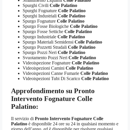
Smaltimento Liquami
Colle Palatino
Spurghi Civili
Colle Palatino
Spurghi Fognature
Colle Palatino
Spurghi Industriali
Colle Palatino
Spurgo Fognature
Colle Palatino
Spurgo Fosse Biologiche
Colle Palatino
Spurgo Fosse Settiche
Colle Palatino
Spurgo Industriale
Colle Palatino
Spurgo Materiali Semidensi
Colle Palatino
Spurgo Pozzetti Stradali
Colle Palatino
Spurgo Pozzi Neri
Colle Palatino
Svuotamento Pozzi Neri
Colle Palatino
Videoispezione Fognature
Colle Palatino
Videoispezioni Camini
Colle Palatino
Videoispezioni Canne Fumarie
Colle Palatino
Videoispezioni Tubi Di Scarico
Colle Palatino
Approfondimento su
Pronto
Intervento Fognature Colle
Palatino
:
Il servizio di
Pronto Intervento Fognature Colle
Palatino
è disponibile 24 ore su 24 in qualsiasi momento e
giorno dell’anno, ed è disponibile per risolvere qualsiasi