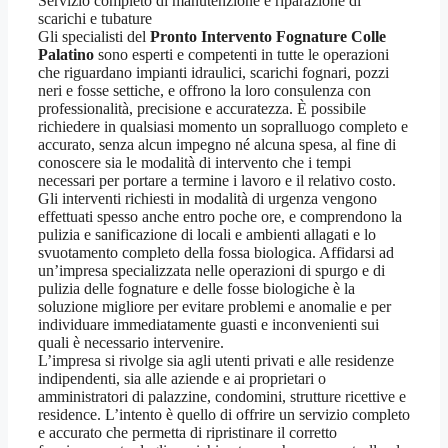
Servizio completo di manutenzione e riparazione di
scarichi e tubature
Gli specialisti del
Pronto Intervento Fognature Colle
Palatino
sono esperti e competenti in tutte le operazioni
che riguardano impianti idraulici, scarichi fognari, pozzi
neri e fosse settiche, e offrono la loro consulenza con
professionalità, precisione e accuratezza. È possibile
richiedere in qualsiasi momento un sopralluogo completo e
accurato, senza alcun impegno né alcuna spesa, al fine di
conoscere sia le modalità di intervento che i tempi
necessari per portare a termine i lavoro e il relativo costo.
Gli interventi richiesti in modalità di urgenza vengono
effettuati spesso anche entro poche ore, e comprendono la
pulizia e sanificazione di locali e ambienti allagati e lo
svuotamento completo della fossa biologica. Affidarsi ad
un’impresa specializzata nelle operazioni di spurgo e di
pulizia delle fognature e delle fosse biologiche è la
soluzione migliore per evitare problemi e anomalie e per
individuare immediatamente guasti e inconvenienti sui
quali è necessario intervenire.
L’impresa si rivolge sia agli utenti privati e alle residenze
indipendenti, sia alle aziende e ai proprietari o
amministratori di palazzine, condomini, strutture ricettive e
residence. L’intento è quello di offrire un servizio completo
e accurato che permetta di ripristinare il corretto