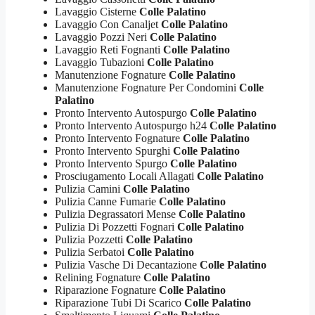
Lavaggio Cisterne
Colle Palatino
Lavaggio Con Canaljet
Colle Palatino
Lavaggio Pozzi Neri
Colle Palatino
Lavaggio Reti Fognanti
Colle Palatino
Lavaggio Tubazioni
Colle Palatino
Manutenzione Fognature
Colle Palatino
Manutenzione Fognature Per Condomini
Colle
Palatino
Pronto Intervento Autospurgo
Colle Palatino
Pronto Intervento Autospurgo h24
Colle Palatino
Pronto Intervento Fognature
Colle Palatino
Pronto Intervento Spurghi
Colle Palatino
Pronto Intervento Spurgo
Colle Palatino
Prosciugamento Locali Allagati
Colle Palatino
Pulizia Camini
Colle Palatino
Pulizia Canne Fumarie
Colle Palatino
Pulizia Degrassatori Mense
Colle Palatino
Pulizia Di Pozzetti Fognari
Colle Palatino
Pulizia Pozzetti
Colle Palatino
Pulizia Serbatoi
Colle Palatino
Pulizia Vasche Di Decantazione
Colle Palatino
Relining Fognature
Colle Palatino
Riparazione Fognature
Colle Palatino
Riparazione Tubi Di Scarico
Colle Palatino