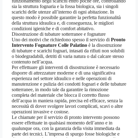
funzionamento degli scarichi entro poche ore, controllando
sia la struttura fognaria e la fossa biologica, sia i singoli
scarichi delle utenze all’interno di ogni abitazione. In
questo modo è possibile garantire la perfetta funzionalità
della struttura idraulica e, di conseguenza, le migliori
condizioni igieniche e di comfort abitativo.
Disostruzione di tubature sotterranee e fognature
Uno dei motivi che richiedono spesso il servizio di
Pronto
Intervento Fognature Colle Palatino
è la disostruzione
di tubature e scarichi fognari, intasati da rifiuti non solubili
o biodegradabili, detriti di varia natura o dal calcare stesso
contenuto nell’acqua.
Per effettuare gli interventi di disostruzione è necessario
disporre di attrezzature moderne e di una significativa
esperienza nel settore idraulico e nelle operazioni di
manutenzione e pulizia dei condotti fognari e delle tubature
sotterranee, in modo tale da garantire la rimozione
completa del materiale che blocca il corretto flusso
dell’acqua in maniera rapida, precisa ed efficace, senza la
necessità di dover svolgere lavori complicati, scavi o altre
operazioni invasive e costose.
Le chiamate per il servizio di pronto intervento possono
essere effettuate in qualsiasi momento dell’anno e in
qualunque ora, con la garanzia della visita immediata da
parte dei tecnici. L’impresa di spurgo fosse biologiche e