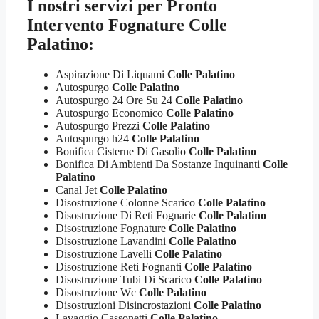
I nostri servizi per
Pronto
Intervento Fognature Colle
Palatino:
Aspirazione Di Liquami
Colle Palatino
Autospurgo
Colle Palatino
Autospurgo 24 Ore Su 24
Colle Palatino
Autospurgo Economico
Colle Palatino
Autospurgo Prezzi
Colle Palatino
Autospurgo h24
Colle Palatino
Bonifica Cisterne Di Gasolio
Colle Palatino
Bonifica Di Ambienti Da Sostanze Inquinanti
Colle
Palatino
Canal Jet
Colle Palatino
Disostruzione Colonne Scarico
Colle Palatino
Disostruzione Di Reti Fognarie
Colle Palatino
Disostruzione Fognature
Colle Palatino
Disostruzione Lavandini
Colle Palatino
Disostruzione Lavelli
Colle Palatino
Disostruzione Reti Fognanti
Colle Palatino
Disostruzione Tubi Di Scarico
Colle Palatino
Disostruzione Wc
Colle Palatino
Disostruzioni Disincrostazioni
Colle Palatino
Lavaggio Cassonetti
Colle Palatino