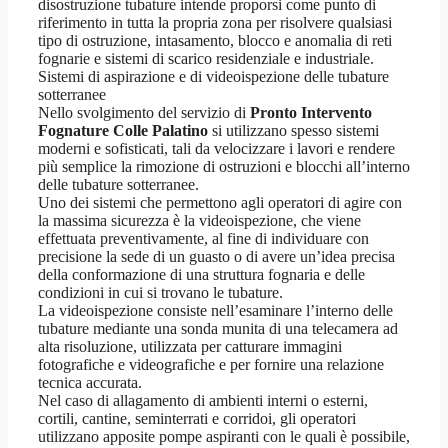
disostruzione tubature intende proporsi come punto di
riferimento in tutta la propria zona per risolvere qualsiasi
tipo di ostruzione, intasamento, blocco e anomalia di reti
fognarie e sistemi di scarico residenziale e industriale.
Sistemi di aspirazione e di videoispezione delle tubature
sotterranee
Nello svolgimento del servizio di
Pronto Intervento
Fognature Colle Palatino
si utilizzano spesso sistemi
moderni e sofisticati, tali da velocizzare i lavori e rendere
più semplice la rimozione di ostruzioni e blocchi all’interno
delle tubature sotterranee.
Uno dei sistemi che permettono agli operatori di agire con
la massima sicurezza è la videoispezione, che viene
effettuata preventivamente, al fine di individuare con
precisione la sede di un guasto o di avere un’idea precisa
della conformazione di una struttura fognaria e delle
condizioni in cui si trovano le tubature.
La videoispezione consiste nell’esaminare l’interno delle
tubature mediante una sonda munita di una telecamera ad
alta risoluzione, utilizzata per catturare immagini
fotografiche e videografiche e per fornire una relazione
tecnica accurata.
Nel caso di allagamento di ambienti interni o esterni,
cortili, cantine, seminterrati e corridoi, gli operatori
utilizzano apposite pompe aspiranti con le quali è possibile,