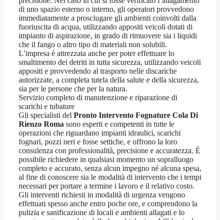
precisione. Nel caso in cui si fosse verificato l’allagamento
di uno spazio esterno o interno, gli operatori provvedono
immediatamente a prosciugare gli ambienti coinvolti dalla
fuoriuscita di acqua, utilizzando appositi veicoli dotati di
impianto di aspirazione, in grado di rimuovere sia i liquidi
che il fango o altro tipo di materiali non solubili.
L’impresa è attrezzata anche per poter effettuare lo
smaltimento dei detriti in tutta sicurezza, utilizzando veicoli
appositi e provvedendo al trasporto nelle discariche
autorizzate, a completa tutela della salute e della sicurezza,
sia per le persone che per la natura.
Servizio completo di manutenzione e riparazione di
scarichi e tubature
Gli specialisti del
Pronto Intervento Fognature Cola Di
Rienzo Roma
sono esperti e competenti in tutte le
operazioni che riguardano impianti idraulici, scarichi
fognari, pozzi neri e fosse settiche, e offrono la loro
consulenza con professionalità, precisione e accuratezza. È
possibile richiedere in qualsiasi momento un sopralluogo
completo e accurato, senza alcun impegno né alcuna spesa,
al fine di conoscere sia le modalità di intervento che i tempi
necessari per portare a termine i lavoro e il relativo costo.
Gli interventi richiesti in modalità di urgenza vengono
effettuati spesso anche entro poche ore, e comprendono la
pulizia e sanificazione di locali e ambienti allagati e lo