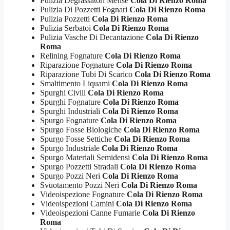
Pulizia Degrassatori Mense
Cola Di Rienzo Roma
Pulizia Di Pozzetti Fognari
Cola Di Rienzo Roma
Pulizia Pozzetti
Cola Di Rienzo Roma
Pulizia Serbatoi
Cola Di Rienzo Roma
Pulizia Vasche Di Decantazione
Cola Di Rienzo
Roma
Relining Fognature
Cola Di Rienzo Roma
Riparazione Fognature
Cola Di Rienzo Roma
Riparazione Tubi Di Scarico
Cola Di Rienzo Roma
Smaltimento Liquami
Cola Di Rienzo Roma
Spurghi Civili
Cola Di Rienzo Roma
Spurghi Fognature
Cola Di Rienzo Roma
Spurghi Industriali
Cola Di Rienzo Roma
Spurgo Fognature
Cola Di Rienzo Roma
Spurgo Fosse Biologiche
Cola Di Rienzo Roma
Spurgo Fosse Settiche
Cola Di Rienzo Roma
Spurgo Industriale
Cola Di Rienzo Roma
Spurgo Materiali Semidensi
Cola Di Rienzo Roma
Spurgo Pozzetti Stradali
Cola Di Rienzo Roma
Spurgo Pozzi Neri
Cola Di Rienzo Roma
Svuotamento Pozzi Neri
Cola Di Rienzo Roma
Videoispezione Fognature
Cola Di Rienzo Roma
Videoispezioni Camini
Cola Di Rienzo Roma
Videoispezioni Canne Fumarie
Cola Di Rienzo
Roma