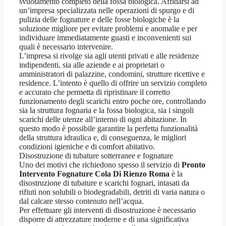
svuotamento completo della fossa biologica. Affidarsi ad
un’impresa specializzata nelle operazioni di spurgo e di
pulizia delle fognature e delle fosse biologiche è la
soluzione migliore per evitare problemi e anomalie e per
individuare immediatamente guasti e inconvenienti sui
quali è necessario intervenire.
L’impresa si rivolge sia agli utenti privati e alle residenze
indipendenti, sia alle aziende e ai proprietari o
amministratori di palazzine, condomini, strutture ricettive e
residence. L’intento è quello di offrire un servizio completo
e accurato che permetta di ripristinare il corretto
funzionamento degli scarichi entro poche ore, controllando
sia la struttura fognaria e la fossa biologica, sia i singoli
scarichi delle utenze all’interno di ogni abitazione. In
questo modo è possibile garantire la perfetta funzionalità
della struttura idraulica e, di conseguenza, le migliori
condizioni igieniche e di comfort abitativo.
Disostruzione di tubature sotterranee e fognature
Uno dei motivi che richiedono spesso il servizio di
Pronto
Intervento Fognature Cola Di Rienzo Roma
è la
disostruzione di tubature e scarichi fognari, intasati da
rifiuti non solubili o biodegradabili, detriti di varia natura o
dal calcare stesso contenuto nell’acqua.
Per effettuare gli interventi di disostruzione è necessario
disporre di attrezzature moderne e di una significativa