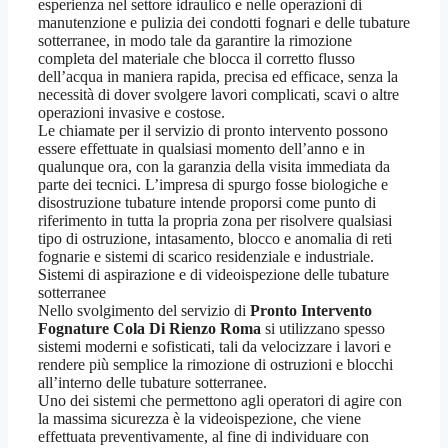
esperienza nel settore idraulico e nelle operazioni di
manutenzione e pulizia dei condotti fognari e delle tubature
sotterranee, in modo tale da garantire la rimozione
completa del materiale che blocca il corretto flusso
dell’acqua in maniera rapida, precisa ed efficace, senza la
necessità di dover svolgere lavori complicati, scavi o altre
operazioni invasive e costose.
Le chiamate per il servizio di pronto intervento possono
essere effettuate in qualsiasi momento dell’anno e in
qualunque ora, con la garanzia della visita immediata da
parte dei tecnici. L’impresa di spurgo fosse biologiche e
disostruzione tubature intende proporsi come punto di
riferimento in tutta la propria zona per risolvere qualsiasi
tipo di ostruzione, intasamento, blocco e anomalia di reti
fognarie e sistemi di scarico residenziale e industriale.
Sistemi di aspirazione e di videoispezione delle tubature
sotterranee
Nello svolgimento del servizio di
Pronto Intervento
Fognature Cola Di Rienzo Roma
si utilizzano spesso
sistemi moderni e sofisticati, tali da velocizzare i lavori e
rendere più semplice la rimozione di ostruzioni e blocchi
all’interno delle tubature sotterranee.
Uno dei sistemi che permettono agli operatori di agire con
la massima sicurezza è la videoispezione, che viene
effettuata preventivamente, al fine di individuare con