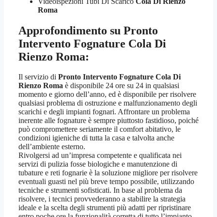
Videoispezioni Tubi Di Scarico
Cola Di Rienzo
Roma
Approfondimento su
Pronto
Intervento Fognature Cola Di
Rienzo Roma
:
Il servizio di
Pronto Intervento Fognature Cola Di
Rienzo Roma
è disponibile 24 ore su 24 in qualsiasi
momento e giorno dell’anno, ed è disponibile per risolvere
qualsiasi problema di ostruzione e malfunzionamento degli
scarichi e degli impianti fognari. Affrontare un problema
inerente alle fognature è sempre piuttosto fastidioso, poiché
può compromettere seriamente il comfort abitativo, le
condizioni igieniche di tutta la casa e talvolta anche
dell’ambiente esterno.
Rivolgersi ad un’impresa competente e qualificata nei
servizi di pulizia fosse biologiche e manutenzione di
tubature e reti fognarie è la soluzione migliore per risolvere
eventuali guasti nel più breve tempo possibile, utilizzando
tecniche e strumenti sofisticati. In base al problema da
risolvere, i tecnici provvederanno a stabilire la strategia
ideale e la scelta degli strumenti più adatti per ripristinare
entro poche ore la funzionalità corretta di tutto l’impianto.