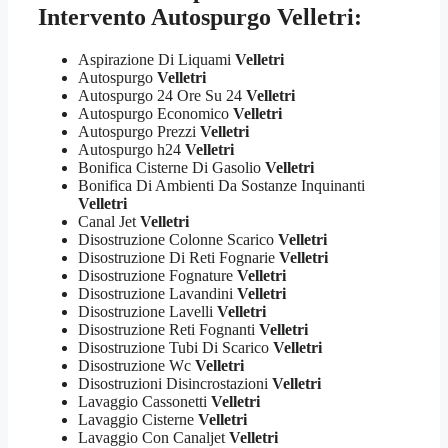
Intervento Autospurgo Velletri:
Aspirazione Di Liquami
Velletri
Autospurgo
Velletri
Autospurgo 24 Ore Su 24
Velletri
Autospurgo Economico
Velletri
Autospurgo Prezzi
Velletri
Autospurgo h24
Velletri
Bonifica Cisterne Di Gasolio
Velletri
Bonifica Di Ambienti Da Sostanze Inquinanti
Velletri
Canal Jet
Velletri
Disostruzione Colonne Scarico
Velletri
Disostruzione Di Reti Fognarie
Velletri
Disostruzione Fognature
Velletri
Disostruzione Lavandini
Velletri
Disostruzione Lavelli
Velletri
Disostruzione Reti Fognanti
Velletri
Disostruzione Tubi Di Scarico
Velletri
Disostruzione Wc
Velletri
Disostruzioni Disincrostazioni
Velletri
Lavaggio Cassonetti
Velletri
Lavaggio Cisterne
Velletri
Lavaggio Con Canaljet
Velletri