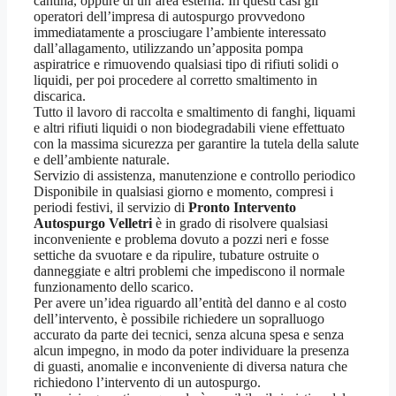
cantina, oppure di un’area esterna. In questi casi gli
operatori dell’impresa di autospurgo provvedono
immediatamente a prosciugare l’ambiente interessato
dall’allagamento, utilizzando un’apposita pompa
aspiratrice e rimuovendo qualsiasi tipo di rifiuti solidi o
liquidi, per poi procedere al corretto smaltimento in
discarica.
Tutto il lavoro di raccolta e smaltimento di fanghi, liquami
e altri rifiuti liquidi o non biodegradabili viene effettuato
con la massima sicurezza per garantire la tutela della salute
e dell’ambiente naturale.
Servizio di assistenza, manutenzione e controllo periodico
Disponibile in qualsiasi giorno e momento, compresi i
periodi festivi, il servizio di
Pronto Intervento
Autospurgo Velletri
è in grado di risolvere qualsiasi
inconveniente e problema dovuto a pozzi neri e fosse
settiche da svuotare e da ripulire, tubature ostruite o
danneggiate e altri problemi che impediscono il normale
funzionamento dello scarico.
Per avere un’idea riguardo all’entità del danno e al costo
dell’intervento, è possibile richiedere un sopralluogo
accurato da parte dei tecnici, senza alcuna spesa e senza
alcun impegno, in modo da poter individuare la presenza
di guasti, anomalie e inconveniente di diversa natura che
richiedono l’intervento di un autospurgo.