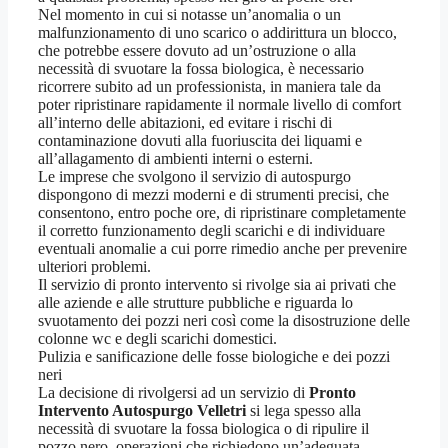
Nel momento in cui si notasse un’anomalia o un
malfunzionamento di uno scarico o addirittura un blocco,
che potrebbe essere dovuto ad un’ostruzione o alla
necessità di svuotare la fossa biologica, è necessario
ricorrere subito ad un professionista, in maniera tale da
poter ripristinare rapidamente il normale livello di comfort
all’interno delle abitazioni, ed evitare i rischi di
contaminazione dovuti alla fuoriuscita dei liquami e
all’allagamento di ambienti interni o esterni.
Le imprese che svolgono il servizio di autospurgo
dispongono di mezzi moderni e di strumenti precisi, che
consentono, entro poche ore, di ripristinare completamente
il corretto funzionamento degli scarichi e di individuare
eventuali anomalie a cui porre rimedio anche per prevenire
ulteriori problemi.
Il servizio di pronto intervento si rivolge sia ai privati che
alle aziende e alle strutture pubbliche e riguarda lo
svuotamento dei pozzi neri così come la disostruzione delle
colonne wc e degli scarichi domestici.
Pulizia e sanificazione delle fosse biologiche e dei pozzi
neri
La decisione di rivolgersi ad un servizio di
Pronto
Intervento Autospurgo Velletri
si lega spesso alla
necessità di svuotare la fossa biologica o di ripulire il
pozzo nero, operazioni che richiedono un’adeguata