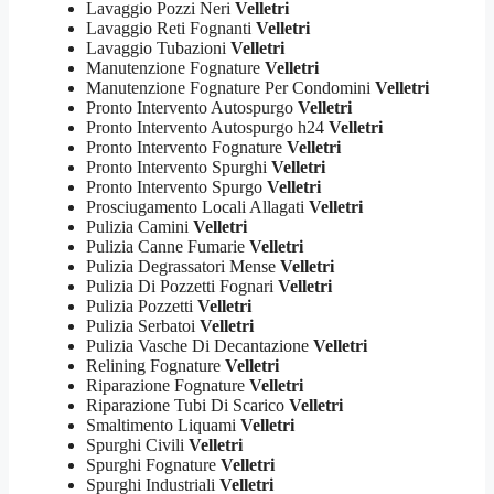
Lavaggio Pozzi Neri
Velletri
Lavaggio Reti Fognanti
Velletri
Lavaggio Tubazioni
Velletri
Manutenzione Fognature
Velletri
Manutenzione Fognature Per Condomini
Velletri
Pronto Intervento Autospurgo
Velletri
Pronto Intervento Autospurgo h24
Velletri
Pronto Intervento Fognature
Velletri
Pronto Intervento Spurghi
Velletri
Pronto Intervento Spurgo
Velletri
Prosciugamento Locali Allagati
Velletri
Pulizia Camini
Velletri
Pulizia Canne Fumarie
Velletri
Pulizia Degrassatori Mense
Velletri
Pulizia Di Pozzetti Fognari
Velletri
Pulizia Pozzetti
Velletri
Pulizia Serbatoi
Velletri
Pulizia Vasche Di Decantazione
Velletri
Relining Fognature
Velletri
Riparazione Fognature
Velletri
Riparazione Tubi Di Scarico
Velletri
Smaltimento Liquami
Velletri
Spurghi Civili
Velletri
Spurghi Fognature
Velletri
Spurghi Industriali
Velletri