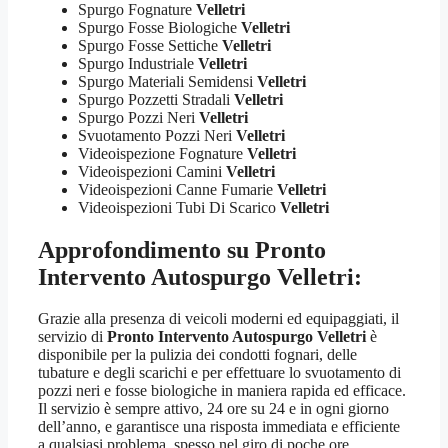
Spurgo Fognature
Velletri
Spurgo Fosse Biologiche
Velletri
Spurgo Fosse Settiche
Velletri
Spurgo Industriale
Velletri
Spurgo Materiali Semidensi
Velletri
Spurgo Pozzetti Stradali
Velletri
Spurgo Pozzi Neri
Velletri
Svuotamento Pozzi Neri
Velletri
Videoispezione Fognature
Velletri
Videoispezioni Camini
Velletri
Videoispezioni Canne Fumarie
Velletri
Videoispezioni Tubi Di Scarico
Velletri
Approfondimento su
Pronto
Intervento Autospurgo Velletri
:
Grazie alla presenza di veicoli moderni ed equipaggiati, il
servizio di
Pronto Intervento Autospurgo Velletri
è
disponibile per la pulizia dei condotti fognari, delle
tubature e degli scarichi e per effettuare lo svuotamento di
pozzi neri e fosse biologiche in maniera rapida ed efficace.
Il servizio è sempre attivo, 24 ore su 24 e in ogni giorno
dell’anno, e garantisce una risposta immediata e efficiente
a qualsiasi problema, spesso nel giro di poche ore.