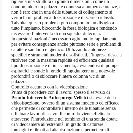
riguarda una struttura di grandi dimensioni, come un
condominio o un palazzo, è connessa a numerose utenze, e
non è raro che in una delle tubature di collegamento si
verifichi un problema di ostruzione e di scarico intasato.
Talvolta, questo problema può comportare un disagio a
tutto l’impianto, bloccando la fossa biologica e rendendo
necessario l’intervento di una squadra di tecnici.
In queste situazioni è necessario agire molto rapidamente,
per evitare conseguenze anche piuttosto serie e problemi di
carattere sanitario e igienico. Utilizzando automezzi
specifici e strumenti moderni e sofisticati, l’impresa riesce a
risolvere con la massima rapidità ed efficienza qualsiasi
tipo di ostruzione e di intasamento, avvalendosi di pompe
aspiratrici e sonde in grado di raggiungere una notevole
profondità o di sbloccare l’intera colonna wc di un
palazzo.
Controllo accurato con la videoispezione
Prima di procedere con il lavoro, spesso il servizio di
Pronto Intervento Autospurgo Velletri
si avvale della
videoispezione, ovvero di un sistema moderno ed efficace
che permette di controllare l’interno delle tubature senza
effettuare lavori di scavo. Il controllo viene effettuato
attraverso l’introduzione nel tombino di una sonda dotata
di videocamera all’estremità, in grado di catturare
immagini e filmati ad alta risoluzione e permettere di