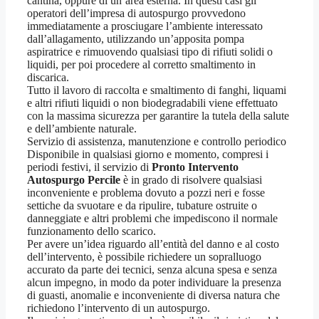
cantina, oppure di un’area esterna. In questi casi gli
operatori dell’impresa di autospurgo provvedono
immediatamente a prosciugare l’ambiente interessato
dall’allagamento, utilizzando un’apposita pompa
aspiratrice e rimuovendo qualsiasi tipo di rifiuti solidi o
liquidi, per poi procedere al corretto smaltimento in
discarica.
Tutto il lavoro di raccolta e smaltimento di fanghi, liquami
e altri rifiuti liquidi o non biodegradabili viene effettuato
con la massima sicurezza per garantire la tutela della salute
e dell’ambiente naturale.
Servizio di assistenza, manutenzione e controllo periodico
Disponibile in qualsiasi giorno e momento, compresi i
periodi festivi, il servizio di
Pronto Intervento
Autospurgo Percile
è in grado di risolvere qualsiasi
inconveniente e problema dovuto a pozzi neri e fosse
settiche da svuotare e da ripulire, tubature ostruite o
danneggiate e altri problemi che impediscono il normale
funzionamento dello scarico.
Per avere un’idea riguardo all’entità del danno e al costo
dell’intervento, è possibile richiedere un sopralluogo
accurato da parte dei tecnici, senza alcuna spesa e senza
alcun impegno, in modo da poter individuare la presenza
di guasti, anomalie e inconveniente di diversa natura che
richiedono l’intervento di un autospurgo.