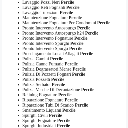
Lavaggio Pozzi Neri
Percile
Lavaggio Reti Fognanti
Percile
Lavaggio Tubazioni
Percile
Manutenzione Fognature
Percile
Manutenzione Fognature Per Condomini
Percile
Pronto Intervento Autospurgo
Percile
Pronto Intervento Autospurgo h24
Percile
Pronto Intervento Fognature
Percile
Pronto Intervento Spurghi
Percile
Pronto Intervento Spurgo
Percile
Prosciugamento Locali Allagati
Percile
Pulizia Camini
Percile
Pulizia Canne Fumarie
Percile
Pulizia Degrassatori Mense
Percile
Pulizia Di Pozzetti Fognari
Percile
Pulizia Pozzetti
Percile
Pulizia Serbatoi
Percile
Pulizia Vasche Di Decantazione
Percile
Relining Fognature
Percile
Riparazione Fognature
Percile
Riparazione Tubi Di Scarico
Percile
Smaltimento Liquami
Percile
Spurghi Civili
Percile
Spurghi Fognature
Percile
Spurghi Industriali
Percile