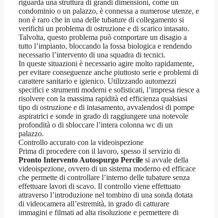
riguarda una struttura di grandi dimensioni, come un
condominio o un palazzo, è connessa a numerose utenze, e
non è raro che in una delle tubature di collegamento si
verifichi un problema di ostruzione e di scarico intasato.
Talvolta, questo problema può comportare un disagio a
tutto l’impianto, bloccando la fossa biologica e rendendo
necessario l’intervento di una squadra di tecnici.
In queste situazioni è necessario agire molto rapidamente,
per evitare conseguenze anche piuttosto serie e problemi di
carattere sanitario e igienico. Utilizzando automezzi
specifici e strumenti moderni e sofisticati, l’impresa riesce a
risolvere con la massima rapidità ed efficienza qualsiasi
tipo di ostruzione e di intasamento, avvalendosi di pompe
aspiratrici e sonde in grado di raggiungere una notevole
profondità o di sbloccare l’intera colonna wc di un
palazzo.
Controllo accurato con la videoispezione
Prima di procedere con il lavoro, spesso il servizio di
Pronto Intervento Autospurgo Percile
si avvale della
videoispezione, ovvero di un sistema moderno ed efficace
che permette di controllare l’interno delle tubature senza
effettuare lavori di scavo. Il controllo viene effettuato
attraverso l’introduzione nel tombino di una sonda dotata
di videocamera all’estremità, in grado di catturare
immagini e filmati ad alta risoluzione e permettere di