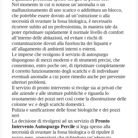
Nel momento in cui si notasse un’anomalia o un
malfunzionamento di uno scarico o addirittura un blocco,
che potrebbe essere dovuto ad un’ostruzione o alla
necessità di svuotare la fossa biologica, è necessario
ricorrere subito ad un professionista, in maniera tale da
poter ripristinare rapidamente il normale livello di comfort
all’interno delle abitazioni, ed evitare i rischi di
contaminazione dovuti alla fuoriuscita dei liquami e
all’allagamento di ambienti interni o esterni.
Le imprese che svolgono il servizio di autospurgo
dispongono di mezzi moderni e di strumenti precisi, che
consentono, entro poche ore, di ripristinare completamente
il corretto funzionamento degli scarichi e di individuare
eventuali anomalie a cui porre rimedio anche per prevenire
ulteriori problemi.
Il servizio di pronto intervento si rivolge sia ai privati che
alle aziende e alle strutture pubbliche e riguarda lo
svuotamento dei pozzi neri così come la disostruzione delle
colonne wc e degli scarichi domestici.
Pulizia e sanificazione delle fosse biologiche e dei pozzi
neri
La decisione di rivolgersi ad un servizio di
Pronto
Intervento Autospurgo Percile
si lega spesso alla
necessità di svuotare la fossa biologica o di ripulire il
pozzo nero, operazioni che richiedono un’adeguata