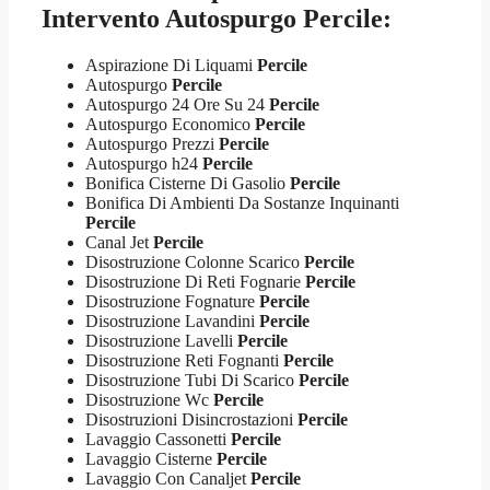
Intervento Autospurgo Percile:
Aspirazione Di Liquami
Percile
Autospurgo
Percile
Autospurgo 24 Ore Su 24
Percile
Autospurgo Economico
Percile
Autospurgo Prezzi
Percile
Autospurgo h24
Percile
Bonifica Cisterne Di Gasolio
Percile
Bonifica Di Ambienti Da Sostanze Inquinanti
Percile
Canal Jet
Percile
Disostruzione Colonne Scarico
Percile
Disostruzione Di Reti Fognarie
Percile
Disostruzione Fognature
Percile
Disostruzione Lavandini
Percile
Disostruzione Lavelli
Percile
Disostruzione Reti Fognanti
Percile
Disostruzione Tubi Di Scarico
Percile
Disostruzione Wc
Percile
Disostruzioni Disincrostazioni
Percile
Lavaggio Cassonetti
Percile
Lavaggio Cisterne
Percile
Lavaggio Con Canaljet
Percile