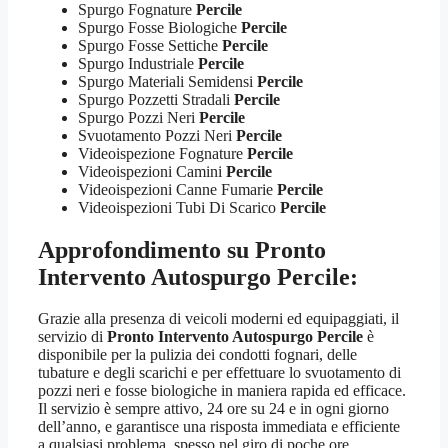
Spurgo Fognature
Percile
Spurgo Fosse Biologiche
Percile
Spurgo Fosse Settiche
Percile
Spurgo Industriale
Percile
Spurgo Materiali Semidensi
Percile
Spurgo Pozzetti Stradali
Percile
Spurgo Pozzi Neri
Percile
Svuotamento Pozzi Neri
Percile
Videoispezione Fognature
Percile
Videoispezioni Camini
Percile
Videoispezioni Canne Fumarie
Percile
Videoispezioni Tubi Di Scarico
Percile
Approfondimento su
Pronto
Intervento Autospurgo Percile
:
Grazie alla presenza di veicoli moderni ed equipaggiati, il
servizio di
Pronto Intervento Autospurgo Percile
è
disponibile per la pulizia dei condotti fognari, delle
tubature e degli scarichi e per effettuare lo svuotamento di
pozzi neri e fosse biologiche in maniera rapida ed efficace.
Il servizio è sempre attivo, 24 ore su 24 e in ogni giorno
dell’anno, e garantisce una risposta immediata e efficiente
a qualsiasi problema, spesso nel giro di poche ore.