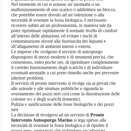
Nel momento in cui si notasse un’anomalia o un
malfunzionamento di uno scarico o addirittura un blocco,
che potrebbe essere dovuto ad un’ostruzione o alla
necessità di svuotare la fossa biologica, è necessario
ricorrere subito ad un professionista, in maniera tale da
poter ripristinare rapidamente il normale livello di comfort
all’interno delle abitazioni, ed evitare i rischi di
contaminazione dovuti alla fuoriuscita dei liquami e
all’allagamento di ambienti interni o esterni.
Le imprese che svolgono il servizio di autospurgo
dispongono di mezzi moderni e di strumenti precisi, che
consentono, entro poche ore, di ripristinare completamente
il corretto funzionamento degli scarichi e di individuare
eventuali anomalie a cui porre rimedio anche per prevenire
ulteriori problemi.
Il servizio di pronto intervento si rivolge sia ai privati che
alle aziende e alle strutture pubbliche e riguarda lo
svuotamento dei pozzi neri così come la disostruzione delle
colonne wc e degli scarichi domestici.
Pulizia e sanificazione delle fosse biologiche e dei pozzi
neri
La decisione di rivolgersi ad un servizio di
Pronto
Intervento Autospurgo Marino
si lega spesso alla
necessità di svuotare la fossa biologica o di ripulire il
pozzo nero, operazioni che richiedono un’adeguata