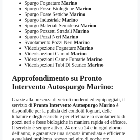
Spurgo Fognature
Marino
Spurgo Fosse Biologiche
Marino
Spurgo Fosse Settiche
Marino
Spurgo Industriale
Marino
Spurgo Materiali Semidensi
Marino
Spurgo Pozzetti Stradali
Marino
Spurgo Pozzi Neri
Marino
Svuotamento Pozzi Neri
Marino
Videoispezione Fognature
Marino
Videoispezioni Camini
Marino
Videoispezioni Canne Fumarie
Marino
Videoispezioni Tubi Di Scarico
Marino
Approfondimento su
Pronto
Intervento Autospurgo Marino
:
Grazie alla presenza di veicoli moderni ed equipaggiati, il
servizio di
Pronto Intervento Autospurgo Marino
è
disponibile per la pulizia dei condotti fognari, delle
tubature e degli scarichi e per effettuare lo svuotamento di
pozzi neri e fosse biologiche in maniera rapida ed efficace.
Il servizio è sempre attivo, 24 ore su 24 e in ogni giorno
dell’anno, e garantisce una risposta immediata e efficiente
a qualsiasi problema, spesso nel giro di poche ore.