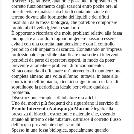
Il servizio garantisce, quando è possibile, il ripristino del
corretto funzionamento degli scarichi entro poche ore, al
fine di evitare qualsiasi rischio di contaminazione del
terreno dovuta alla fuoriuscita dei liquidi e dei rifiuti
insolubili dalla fossa biologica, che potrebbe comportare
problemi di livello igienico sanitario.
È opportuno ricordare che molti problemi relativi alla fossa
biologica e ai condotti fognari in genere possono essere
evitati con una corretta manutenzione e con il controllo
periodico dell’impianto di scarico. Contattando un’impresa
professionale è possibile pianificare una serie di interventi
periodici da parte di operatori esperti, in modo da poter
prevenire anomalie e problemi di funzionamento.
Si raccomanda di effettuare un’intervento di manutenzione
completa almeno una volta all’anno, tuttavia, in base alle
condizioni dell’impianto, i tecnici suggeriranno in fase di
sopralluogo la periodicità ideale per evitare qualsiasi
problema.
Disostruzione completa di tubature e scarichi
Uno dei motivi più frequenti che riguardano il servizio di
Pronto Intervento Autospurgo Marino
è legato alla
presenza di blocchi, ostruzioni e materiale che, essendo
situato all’interno delle tubature, ostruisce il corretto flusso
dell’acqua proveniente dagli scarichi.
Spesso in una fossa biologica, specialmente quando