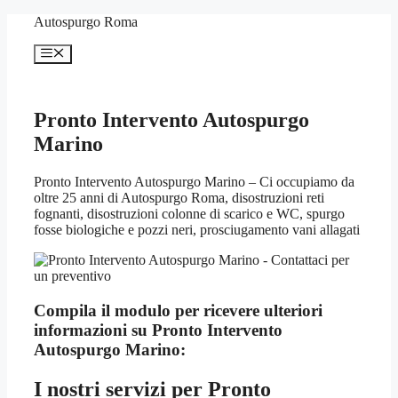
Vai
Autospurgo Roma
al
contenuto
Menu
Pronto Intervento Autospurgo
Marino
Pronto Intervento Autospurgo Marino – Ci occupiamo da
oltre 25 anni di Autospurgo Roma, disostruzioni reti
fognanti, disostruzioni colonne di scarico e WC, spurgo
fosse biologiche e pozzi neri, prosciugamento vani allagati
Compila il modulo per ricevere ulteriori
informazioni su
Pronto Intervento
Autospurgo Marino:
I nostri servizi per
Pronto