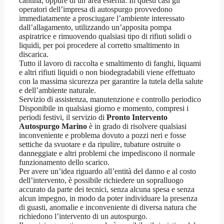
cantina, oppure di un’area esterna. In questi casi gli
operatori dell’impresa di autospurgo provvedono
immediatamente a prosciugare l’ambiente interessato
dall’allagamento, utilizzando un’apposita pompa
aspiratrice e rimuovendo qualsiasi tipo di rifiuti solidi o
liquidi, per poi procedere al corretto smaltimento in
discarica.
Tutto il lavoro di raccolta e smaltimento di fanghi, liquami
e altri rifiuti liquidi o non biodegradabili viene effettuato
con la massima sicurezza per garantire la tutela della salute
e dell’ambiente naturale.
Servizio di assistenza, manutenzione e controllo periodico
Disponibile in qualsiasi giorno e momento, compresi i
periodi festivi, il servizio di
Pronto Intervento
Autospurgo Marino
è in grado di risolvere qualsiasi
inconveniente e problema dovuto a pozzi neri e fosse
settiche da svuotare e da ripulire, tubature ostruite o
danneggiate e altri problemi che impediscono il normale
funzionamento dello scarico.
Per avere un’idea riguardo all’entità del danno e al costo
dell’intervento, è possibile richiedere un sopralluogo
accurato da parte dei tecnici, senza alcuna spesa e senza
alcun impegno, in modo da poter individuare la presenza
di guasti, anomalie e inconveniente di diversa natura che
richiedono l’intervento di un autospurgo.