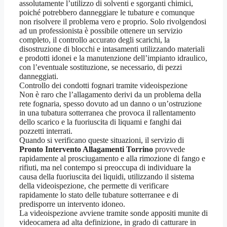
assolutamente l’utilizzo di solventi e sgorganti chimici,
poiché potrebbero danneggiare le tubature e comunque
non risolvere il problema vero e proprio. Solo rivolgendosi
ad un professionista è possibile ottenere un servizio
completo, il controllo accurato degli scarichi, la
disostruzione di blocchi e intasamenti utilizzando materiali
e prodotti idonei e la manutenzione dell’impianto idraulico,
con l’eventuale sostituzione, se necessario, di pezzi
danneggiati.
Controllo dei condotti fognari tramite videoispezione
Non è raro che l’allagamento derivi da un problema della
rete fognaria, spesso dovuto ad un danno o un’ostruzione
in una tubatura sotterranea che provoca il rallentamento
dello scarico e la fuoriuscita di liquami e fanghi dai
pozzetti interrati.
Quando si verificano queste situazioni, il servizio di
Pronto Intervento Allagamenti Torrino
provvede
rapidamente al prosciugamento e alla rimozione di fango e
rifiuti, ma nel contempo si preoccupa di individuare la
causa della fuoriuscita dei liquidi, utilizzando il sistema
della videoispezione, che permette di verificare
rapidamente lo stato delle tubature sotterranee e di
predisporre un intervento idoneo.
La videoispezione avviene tramite sonde appositi munite di
videocamera ad alta definizione, in grado di catturare in