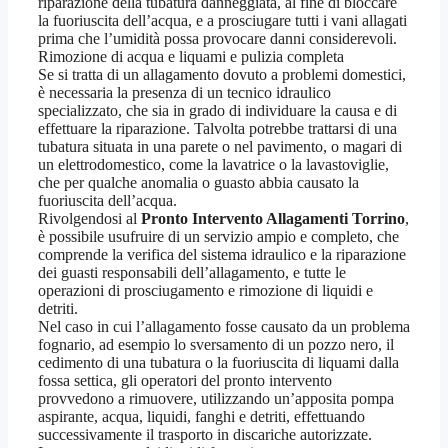
riparazione della tubatura danneggiata, al fine di bloccare
la fuoriuscita dell’acqua, e a prosciugare tutti i vani allagati
prima che l’umidità possa provocare danni considerevoli.
Rimozione di acqua e liquami e pulizia completa
Se si tratta di un allagamento dovuto a problemi domestici,
è necessaria la presenza di un tecnico idraulico
specializzato, che sia in grado di individuare la causa e di
effettuare la riparazione. Talvolta potrebbe trattarsi di una
tubatura situata in una parete o nel pavimento, o magari di
un elettrodomestico, come la lavatrice o la lavastoviglie,
che per qualche anomalia o guasto abbia causato la
fuoriuscita dell’acqua.
Rivolgendosi al
Pronto Intervento Allagamenti Torrino
,
è possibile usufruire di un servizio ampio e completo, che
comprende la verifica del sistema idraulico e la riparazione
dei guasti responsabili dell’allagamento, e tutte le
operazioni di prosciugamento e rimozione di liquidi e
detriti.
Nel caso in cui l’allagamento fosse causato da un problema
fognario, ad esempio lo sversamento di un pozzo nero, il
cedimento di una tubatura o la fuoriuscita di liquami dalla
fossa settica, gli operatori del pronto intervento
provvedono a rimuovere, utilizzando un’apposita pompa
aspirante, acqua, liquidi, fanghi e detriti, effettuando
successivamente il trasporto in discariche autorizzate.