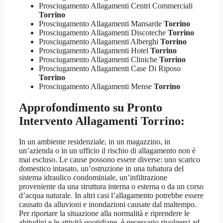
Prosciugamento Allagamenti Centri Commerciali
Torrino
Prosciugamento Allagamenti Mansarde
Torrino
Prosciugamento Allagamenti Discoteche
Torrino
Prosciugamento Allagamenti Alberghi
Torrino
Prosciugamento Allagamenti Hotel
Torrino
Prosciugamento Allagamenti Cliniche
Torrino
Prosciugamento Allagamenti Case Di Riposo
Torrino
Prosciugamento Allagamenti Mense
Torrino
Approfondimento su
Pronto
Intervento Allagamenti Torrino
:
In un ambiente residenziale, in un magazzino, in
un’azienda o in un ufficio il rischio di allagamento non è
mai escluso. Le cause possono essere diverse: uno scarico
domestico intasato, un’ostruzione in una tubatura del
sistema idraulico condominiale, un’infiltrazione
proveniente da una struttura interna o esterna o da un corso
d’acqua naturale. In altri casi l’allagamento potrebbe essere
causato da alluvioni e inondazioni causate dal maltempo.
Per riportare la situazione alla normalità e riprendere le
abitudini e le attività quotidiane, è necessario rivolgersi ad