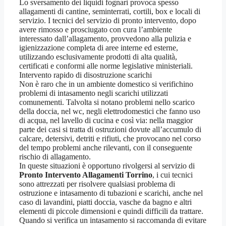
Lo sversamento dei liquidi fognari provoca spesso
allagamenti di cantine, seminterrati, cortili, box e locali di
servizio. I tecnici del servizio di pronto intervento, dopo
avere rimosso e prosciugato con cura l’ambiente
interessato dall’allagamento, provvedono alla pulizia e
igienizzazione completa di aree interne ed esterne,
utilizzando esclusivamente prodotti di alta qualità,
certificati e conformi alle norme legislative ministeriali.
Intervento rapido di disostruzione scarichi
Non è raro che in un ambiente domestico si verifichino
problemi di intasamento negli scarichi utilizzati
comunementi. Talvolta si notano problemi nello scarico
della doccia, nel wc, negli elettrodomestici che fanno uso
di acqua, nel lavello di cucina e così via: nella maggior
parte dei casi si tratta di ostruzioni dovute all’accumulo di
calcare, detersivi, detriti e rifiuti, che provocano nel corso
del tempo problemi anche rilevanti, con il conseguente
rischio di allagamento.
In queste situazioni è opportuno rivolgersi al servizio di
Pronto Intervento Allagamenti Torrino
, i cui tecnici
sono attrezzati per risolvere qualsiasi problema di
ostruzione e intasamento di tubazioni e scarichi, anche nel
caso di lavandini, piatti doccia, vasche da bagno e altri
elementi di piccole dimensioni e quindi difficili da trattare.
Quando si verifica un intasamento si raccomanda di evitare