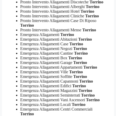
Pronto Intervento Allagamenti Discoteche
Torrino
Pronto Intervento Allagamenti Alberghi
Torrino
Pronto Intervento Allagamenti Hotel
Torrino
Pronto Intervento Allagamenti Cliniche
Torrino
Pronto Intervento Allagamenti Case Di Riposo
Torrino
Pronto Intervento Allagamenti Mense
Torrino
Emergenza Allagamenti
Torrino
Emergenza Allagamenti Abitazioni
Torrino
Emergenza Allagamenti Case
Torrino
Emergenza Allagamenti Negozi
Torrino
Emergenza Allagamenti Cantine
Torrino
Emergenza Allagamenti Box
Torrino
Emergenza Allagamenti Garage
Torrino
Emergenza Allagamenti Appartamenti
Torrino
Emergenza Allagamenti Ville
Torrino
Emergenza Allagamenti Soffitte
Torrino
Emergenza Allagamenti Capannoni
Torrino
Emergenza Allagamenti Edifici
Torrino
Emergenza Allagamenti Magazzini
Torrino
Emergenza Allagamenti Seminterrati
Torrino
Emergenza Allagamenti Vani Ascensori
Torrino
Emergenza Allagamenti Locali
Torrino
Emergenza Allagamenti Centri Commerciali
Torrino