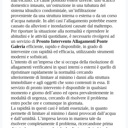
mai escluso. Le cause possono essere diverse: uno scarico
domestico intasato, un’ostruzione in una tubatura del
sistema idraulico condominiale, un’infiltrazione
proveniente da una struttura interna o esterna o da un corso
d’acqua naturale. In altri casi l’allagamento potrebbe essere
causato da alluvioni e inondazioni causate dal maltempo.
Per riportare la situazione alla normalità e riprendere le
abitudini e le attività quotidiane, è necessario rivolgersi ad
un servizio di
Pronto Intervento Allagamenti Ponte
Galeria
efficiente, rapido e disponibile, in grado di
intervenire con rapidità ed efficacia, utilizzando strumenti
moderni e sofisticati.
L’intento di un’impresa che si occupa della risoluzione di
allagamenti verificatesi in spazi interni o esterni è quello di
ripristinare rapidamente la normalità cercando
ulteriormente di limitare al minimo i danni alla struttura
immobiliare e agli oggetti che sono contenuti in essa. Il
servizio di pronto intervento è disponibile in qualsiasi
momento e giorno dell’anno ed opera prevalentemente in
modalità di urgenza, cercando di risolvere il problema
entro poche ore e comunque in giornata.
La rapidità in questi casi è infatti essenziale, in quanto
permette di limitare al minimo i danni provocati dall’acqua
e dall’umidità. L’impresa lavora in maniera tale da
risolvere completamente il problema, ricercandone prima