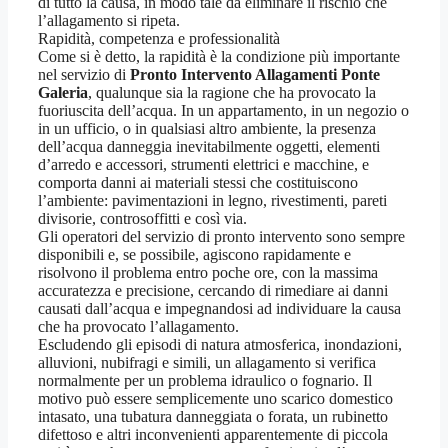
di tutto la causa, in modo tale da eliminare il rischio che
l’allagamento si ripeta.
Rapidità, competenza e professionalità
Come si è detto, la rapidità è la condizione più importante
nel servizio di
Pronto Intervento Allagamenti Ponte
Galeria
, qualunque sia la ragione che ha provocato la
fuoriuscita dell’acqua. In un appartamento, in un negozio o
in un ufficio, o in qualsiasi altro ambiente, la presenza
dell’acqua danneggia inevitabilmente oggetti, elementi
d’arredo e accessori, strumenti elettrici e macchine, e
comporta danni ai materiali stessi che costituiscono
l’ambiente: pavimentazioni in legno, rivestimenti, pareti
divisorie, controsoffitti e così via.
Gli operatori del servizio di pronto intervento sono sempre
disponibili e, se possibile, agiscono rapidamente e
risolvono il problema entro poche ore, con la massima
accuratezza e precisione, cercando di rimediare ai danni
causati dall’acqua e impegnandosi ad individuare la causa
che ha provocato l’allagamento.
Escludendo gli episodi di natura atmosferica, inondazioni,
alluvioni, nubifragi e simili, un allagamento si verifica
normalmente per un problema idraulico o fognario. Il
motivo può essere semplicemente uno scarico domestico
intasato, una tubatura danneggiata o forata, un rubinetto
difettoso e altri inconvenienti apparentemente di piccola