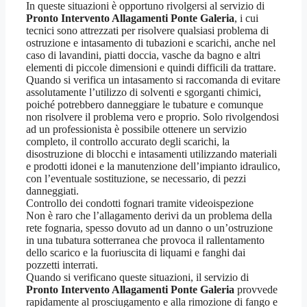
In queste situazioni è opportuno rivolgersi al servizio di
Pronto Intervento Allagamenti Ponte Galeria
, i cui
tecnici sono attrezzati per risolvere qualsiasi problema di
ostruzione e intasamento di tubazioni e scarichi, anche nel
caso di lavandini, piatti doccia, vasche da bagno e altri
elementi di piccole dimensioni e quindi difficili da trattare.
Quando si verifica un intasamento si raccomanda di evitare
assolutamente l’utilizzo di solventi e sgorganti chimici,
poiché potrebbero danneggiare le tubature e comunque
non risolvere il problema vero e proprio. Solo rivolgendosi
ad un professionista è possibile ottenere un servizio
completo, il controllo accurato degli scarichi, la
disostruzione di blocchi e intasamenti utilizzando materiali
e prodotti idonei e la manutenzione dell’impianto idraulico,
con l’eventuale sostituzione, se necessario, di pezzi
danneggiati.
Controllo dei condotti fognari tramite videoispezione
Non è raro che l’allagamento derivi da un problema della
rete fognaria, spesso dovuto ad un danno o un’ostruzione
in una tubatura sotterranea che provoca il rallentamento
dello scarico e la fuoriuscita di liquami e fanghi dai
pozzetti interrati.
Quando si verificano queste situazioni, il servizio di
Pronto Intervento Allagamenti Ponte Galeria
provvede
rapidamente al prosciugamento e alla rimozione di fango e