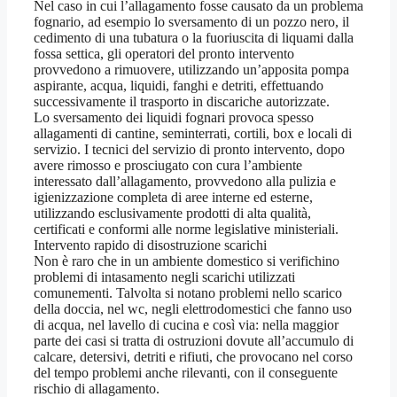
Nel caso in cui l’allagamento fosse causato da un problema
fognario, ad esempio lo sversamento di un pozzo nero, il
cedimento di una tubatura o la fuoriuscita di liquami dalla
fossa settica, gli operatori del pronto intervento
provvedono a rimuovere, utilizzando un’apposita pompa
aspirante, acqua, liquidi, fanghi e detriti, effettuando
successivamente il trasporto in discariche autorizzate.
Lo sversamento dei liquidi fognari provoca spesso
allagamenti di cantine, seminterrati, cortili, box e locali di
servizio. I tecnici del servizio di pronto intervento, dopo
avere rimosso e prosciugato con cura l’ambiente
interessato dall’allagamento, provvedono alla pulizia e
igienizzazione completa di aree interne ed esterne,
utilizzando esclusivamente prodotti di alta qualità,
certificati e conformi alle norme legislative ministeriali.
Intervento rapido di disostruzione scarichi
Non è raro che in un ambiente domestico si verifichino
problemi di intasamento negli scarichi utilizzati
comunementi. Talvolta si notano problemi nello scarico
della doccia, nel wc, negli elettrodomestici che fanno uso
di acqua, nel lavello di cucina e così via: nella maggior
parte dei casi si tratta di ostruzioni dovute all’accumulo di
calcare, detersivi, detriti e rifiuti, che provocano nel corso
del tempo problemi anche rilevanti, con il conseguente
rischio di allagamento.