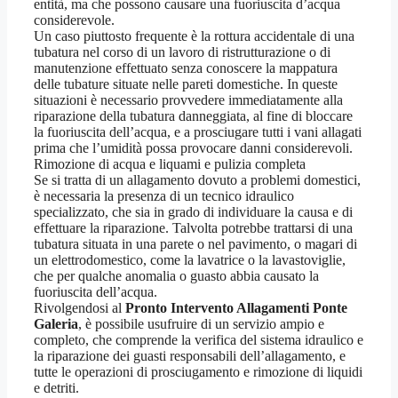
entità, ma che possono causare una fuoriuscita d’acqua
considerevole.
Un caso piuttosto frequente è la rottura accidentale di una
tubatura nel corso di un lavoro di ristrutturazione o di
manutenzione effettuato senza conoscere la mappatura
delle tubature situate nelle pareti domestiche. In queste
situazioni è necessario provvedere immediatamente alla
riparazione della tubatura danneggiata, al fine di bloccare
la fuoriuscita dell’acqua, e a prosciugare tutti i vani allagati
prima che l’umidità possa provocare danni considerevoli.
Rimozione di acqua e liquami e pulizia completa
Se si tratta di un allagamento dovuto a problemi domestici,
è necessaria la presenza di un tecnico idraulico
specializzato, che sia in grado di individuare la causa e di
effettuare la riparazione. Talvolta potrebbe trattarsi di una
tubatura situata in una parete o nel pavimento, o magari di
un elettrodomestico, come la lavatrice o la lavastoviglie,
che per qualche anomalia o guasto abbia causato la
fuoriuscita dell’acqua.
Rivolgendosi al
Pronto Intervento Allagamenti Ponte
Galeria
, è possibile usufruire di un servizio ampio e
completo, che comprende la verifica del sistema idraulico e
la riparazione dei guasti responsabili dell’allagamento, e
tutte le operazioni di prosciugamento e rimozione di liquidi
e detriti.