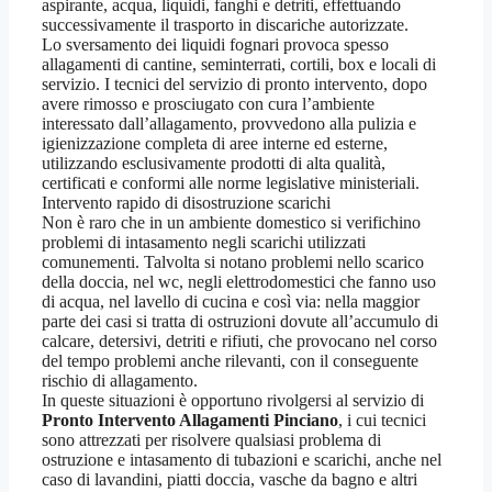
aspirante, acqua, liquidi, fanghi e detriti, effettuando
successivamente il trasporto in discariche autorizzate.
Lo sversamento dei liquidi fognari provoca spesso
allagamenti di cantine, seminterrati, cortili, box e locali di
servizio. I tecnici del servizio di pronto intervento, dopo
avere rimosso e prosciugato con cura l’ambiente
interessato dall’allagamento, provvedono alla pulizia e
igienizzazione completa di aree interne ed esterne,
utilizzando esclusivamente prodotti di alta qualità,
certificati e conformi alle norme legislative ministeriali.
Intervento rapido di disostruzione scarichi
Non è raro che in un ambiente domestico si verifichino
problemi di intasamento negli scarichi utilizzati
comunementi. Talvolta si notano problemi nello scarico
della doccia, nel wc, negli elettrodomestici che fanno uso
di acqua, nel lavello di cucina e così via: nella maggior
parte dei casi si tratta di ostruzioni dovute all’accumulo di
calcare, detersivi, detriti e rifiuti, che provocano nel corso
del tempo problemi anche rilevanti, con il conseguente
rischio di allagamento.
In queste situazioni è opportuno rivolgersi al servizio di
Pronto Intervento Allagamenti Pinciano
, i cui tecnici
sono attrezzati per risolvere qualsiasi problema di
ostruzione e intasamento di tubazioni e scarichi, anche nel
caso di lavandini, piatti doccia, vasche da bagno e altri