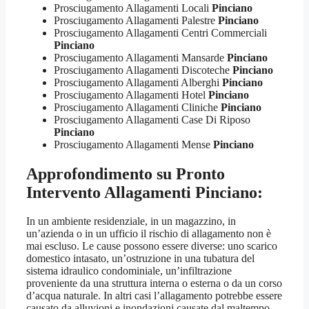
Prosciugamento Allagamenti Locali
Pinciano
Prosciugamento Allagamenti Palestre
Pinciano
Prosciugamento Allagamenti Centri Commerciali
Pinciano
Prosciugamento Allagamenti Mansarde
Pinciano
Prosciugamento Allagamenti Discoteche
Pinciano
Prosciugamento Allagamenti Alberghi
Pinciano
Prosciugamento Allagamenti Hotel
Pinciano
Prosciugamento Allagamenti Cliniche
Pinciano
Prosciugamento Allagamenti Case Di Riposo
Pinciano
Prosciugamento Allagamenti Mense
Pinciano
Approfondimento su
Pronto
Intervento Allagamenti Pinciano
:
In un ambiente residenziale, in un magazzino, in
un’azienda o in un ufficio il rischio di allagamento non è
mai escluso. Le cause possono essere diverse: uno scarico
domestico intasato, un’ostruzione in una tubatura del
sistema idraulico condominiale, un’infiltrazione
proveniente da una struttura interna o esterna o da un corso
d’acqua naturale. In altri casi l’allagamento potrebbe essere
causato da alluvioni e inondazioni causate dal maltempo.