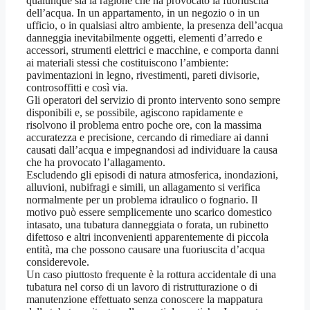
qualunque sia la ragione che ha provocato la fuoriuscita
dell’acqua. In un appartamento, in un negozio o in un
ufficio, o in qualsiasi altro ambiente, la presenza dell’acqua
danneggia inevitabilmente oggetti, elementi d’arredo e
accessori, strumenti elettrici e macchine, e comporta danni
ai materiali stessi che costituiscono l’ambiente:
pavimentazioni in legno, rivestimenti, pareti divisorie,
controsoffitti e così via.
Gli operatori del servizio di pronto intervento sono sempre
disponibili e, se possibile, agiscono rapidamente e
risolvono il problema entro poche ore, con la massima
accuratezza e precisione, cercando di rimediare ai danni
causati dall’acqua e impegnandosi ad individuare la causa
che ha provocato l’allagamento.
Escludendo gli episodi di natura atmosferica, inondazioni,
alluvioni, nubifragi e simili, un allagamento si verifica
normalmente per un problema idraulico o fognario. Il
motivo può essere semplicemente uno scarico domestico
intasato, una tubatura danneggiata o forata, un rubinetto
difettoso e altri inconvenienti apparentemente di piccola
entità, ma che possono causare una fuoriuscita d’acqua
considerevole.
Un caso piuttosto frequente è la rottura accidentale di una
tubatura nel corso di un lavoro di ristrutturazione o di
manutenzione effettuato senza conoscere la mappatura