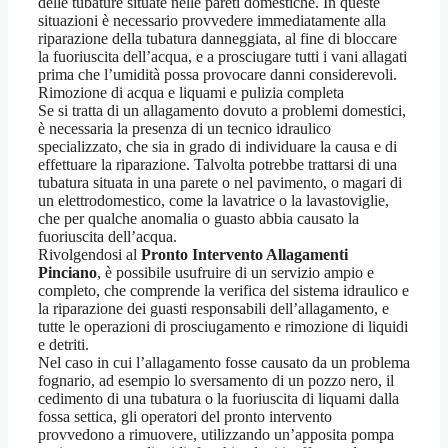
delle tubature situate nelle pareti domestiche. In queste
situazioni è necessario provvedere immediatamente alla
riparazione della tubatura danneggiata, al fine di bloccare
la fuoriuscita dell’acqua, e a prosciugare tutti i vani allagati
prima che l’umidità possa provocare danni considerevoli.
Rimozione di acqua e liquami e pulizia completa
Se si tratta di un allagamento dovuto a problemi domestici,
è necessaria la presenza di un tecnico idraulico
specializzato, che sia in grado di individuare la causa e di
effettuare la riparazione. Talvolta potrebbe trattarsi di una
tubatura situata in una parete o nel pavimento, o magari di
un elettrodomestico, come la lavatrice o la lavastoviglie,
che per qualche anomalia o guasto abbia causato la
fuoriuscita dell’acqua.
Rivolgendosi al
Pronto Intervento Allagamenti
Pinciano
, è possibile usufruire di un servizio ampio e
completo, che comprende la verifica del sistema idraulico e
la riparazione dei guasti responsabili dell’allagamento, e
tutte le operazioni di prosciugamento e rimozione di liquidi
e detriti.
Nel caso in cui l’allagamento fosse causato da un problema
fognario, ad esempio lo sversamento di un pozzo nero, il
cedimento di una tubatura o la fuoriuscita di liquami dalla
fossa settica, gli operatori del pronto intervento
provvedono a rimuovere, utilizzando un’apposita pompa