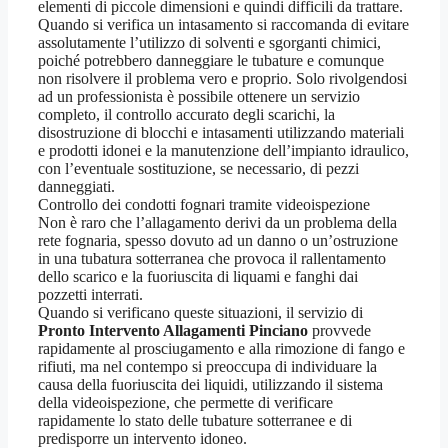
elementi di piccole dimensioni e quindi difficili da trattare.
Quando si verifica un intasamento si raccomanda di evitare
assolutamente l’utilizzo di solventi e sgorganti chimici,
poiché potrebbero danneggiare le tubature e comunque
non risolvere il problema vero e proprio. Solo rivolgendosi
ad un professionista è possibile ottenere un servizio
completo, il controllo accurato degli scarichi, la
disostruzione di blocchi e intasamenti utilizzando materiali
e prodotti idonei e la manutenzione dell’impianto idraulico,
con l’eventuale sostituzione, se necessario, di pezzi
danneggiati.
Controllo dei condotti fognari tramite videoispezione
Non è raro che l’allagamento derivi da un problema della
rete fognaria, spesso dovuto ad un danno o un’ostruzione
in una tubatura sotterranea che provoca il rallentamento
dello scarico e la fuoriuscita di liquami e fanghi dai
pozzetti interrati.
Quando si verificano queste situazioni, il servizio di
Pronto Intervento Allagamenti Pinciano
provvede
rapidamente al prosciugamento e alla rimozione di fango e
rifiuti, ma nel contempo si preoccupa di individuare la
causa della fuoriuscita dei liquidi, utilizzando il sistema
della videoispezione, che permette di verificare
rapidamente lo stato delle tubature sotterranee e di
predisporre un intervento idoneo.