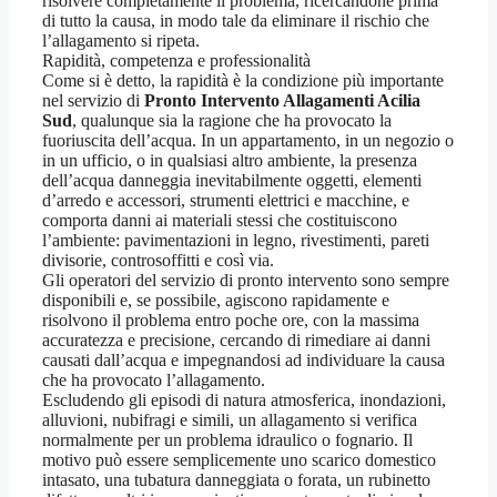
risolvere completamente il problema, ricercandone prima
di tutto la causa, in modo tale da eliminare il rischio che
l’allagamento si ripeta.
Rapidità, competenza e professionalità
Come si è detto, la rapidità è la condizione più importante
nel servizio di
Pronto Intervento Allagamenti Acilia
Sud
, qualunque sia la ragione che ha provocato la
fuoriuscita dell’acqua. In un appartamento, in un negozio o
in un ufficio, o in qualsiasi altro ambiente, la presenza
dell’acqua danneggia inevitabilmente oggetti, elementi
d’arredo e accessori, strumenti elettrici e macchine, e
comporta danni ai materiali stessi che costituiscono
l’ambiente: pavimentazioni in legno, rivestimenti, pareti
divisorie, controsoffitti e così via.
Gli operatori del servizio di pronto intervento sono sempre
disponibili e, se possibile, agiscono rapidamente e
risolvono il problema entro poche ore, con la massima
accuratezza e precisione, cercando di rimediare ai danni
causati dall’acqua e impegnandosi ad individuare la causa
che ha provocato l’allagamento.
Escludendo gli episodi di natura atmosferica, inondazioni,
alluvioni, nubifragi e simili, un allagamento si verifica
normalmente per un problema idraulico o fognario. Il
motivo può essere semplicemente uno scarico domestico
intasato, una tubatura danneggiata o forata, un rubinetto