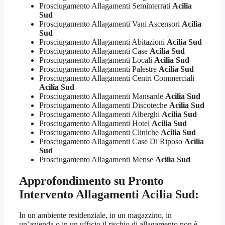
Prosciugamento Allagamenti Seminterrati
Acilia
Sud
Prosciugamento Allagamenti Vani Ascensori
Acilia
Sud
Prosciugamento Allagamenti Abitazioni
Acilia Sud
Prosciugamento Allagamenti Case
Acilia Sud
Prosciugamento Allagamenti Locali
Acilia Sud
Prosciugamento Allagamenti Palestre
Acilia Sud
Prosciugamento Allagamenti Centri Commerciali
Acilia Sud
Prosciugamento Allagamenti Mansarde
Acilia Sud
Prosciugamento Allagamenti Discoteche
Acilia Sud
Prosciugamento Allagamenti Alberghi
Acilia Sud
Prosciugamento Allagamenti Hotel
Acilia Sud
Prosciugamento Allagamenti Cliniche
Acilia Sud
Prosciugamento Allagamenti Case Di Riposo
Acilia
Sud
Prosciugamento Allagamenti Mense
Acilia Sud
Approfondimento su
Pronto
Intervento Allagamenti Acilia Sud
:
In un ambiente residenziale, in un magazzino, in
un’azienda o in un ufficio il rischio di allagamento non è