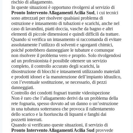
rischio di allagamento.
In queste situazioni è opportuno rivolgersi al servizio di
Pronto Intervento Allagamenti Acilia Sud
, i cui tecnici
sono attrezzati per risolvere qualsiasi problema di
ostruzione e intasamento di tubazioni e scarichi, anche nel
caso di lavandini, piatti doccia, vasche da bagno e altri
elementi di piccole dimensioni e quindi difficili da trattare.
Quando si verifica un intasamento si raccomanda di evitare
assolutamente l’utilizzo di solventi e sgorganti chimici,
poiché potrebbero danneggiare le tubature e comunque
non risolvere il problema vero e proprio. Solo rivolgendosi
ad un professionista è possibile ottenere un servizio
completo, il controllo accurato degli scarichi, la
disostruzione di blocchi e intasamenti utilizzando materiali
e prodotti idonei e la manutenzione dell’impianto idraulico,
con l’eventuale sostituzione, se necessario, di pezzi
danneggiati.
Controllo dei condotti fognari tramite videoispezione
Non è raro che l’allagamento derivi da un problema della
rete fognaria, spesso dovuto ad un danno o un’ostruzione
in una tubatura sotterranea che provoca il rallentamento
dello scarico e la fuoriuscita di liquami e fanghi dai
pozzetti interrati.
Quando si verificano queste situazioni, il servizio di
Pronto Intervento Allagamenti Acilia Sud
provvede