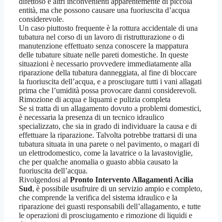
difettoso e altri inconvenienti apparentemente di piccola
entità, ma che possono causare una fuoriuscita d’acqua
considerevole.
Un caso piuttosto frequente è la rottura accidentale di una
tubatura nel corso di un lavoro di ristrutturazione o di
manutenzione effettuato senza conoscere la mappatura
delle tubature situate nelle pareti domestiche. In queste
situazioni è necessario provvedere immediatamente alla
riparazione della tubatura danneggiata, al fine di bloccare
la fuoriuscita dell’acqua, e a prosciugare tutti i vani allagati
prima che l’umidità possa provocare danni considerevoli.
Rimozione di acqua e liquami e pulizia completa
Se si tratta di un allagamento dovuto a problemi domestici,
è necessaria la presenza di un tecnico idraulico
specializzato, che sia in grado di individuare la causa e di
effettuare la riparazione. Talvolta potrebbe trattarsi di una
tubatura situata in una parete o nel pavimento, o magari di
un elettrodomestico, come la lavatrice o la lavastoviglie,
che per qualche anomalia o guasto abbia causato la
fuoriuscita dell’acqua.
Rivolgendosi al
Pronto Intervento Allagamenti Acilia
Sud
, è possibile usufruire di un servizio ampio e completo,
che comprende la verifica del sistema idraulico e la
riparazione dei guasti responsabili dell’allagamento, e tutte
le operazioni di prosciugamento e rimozione di liquidi e