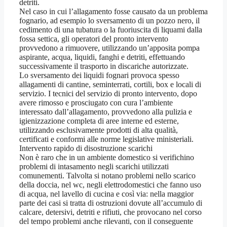
detriti.
Nel caso in cui l’allagamento fosse causato da un problema
fognario, ad esempio lo sversamento di un pozzo nero, il
cedimento di una tubatura o la fuoriuscita di liquami dalla
fossa settica, gli operatori del pronto intervento
provvedono a rimuovere, utilizzando un’apposita pompa
aspirante, acqua, liquidi, fanghi e detriti, effettuando
successivamente il trasporto in discariche autorizzate.
Lo sversamento dei liquidi fognari provoca spesso
allagamenti di cantine, seminterrati, cortili, box e locali di
servizio. I tecnici del servizio di pronto intervento, dopo
avere rimosso e prosciugato con cura l’ambiente
interessato dall’allagamento, provvedono alla pulizia e
igienizzazione completa di aree interne ed esterne,
utilizzando esclusivamente prodotti di alta qualità,
certificati e conformi alle norme legislative ministeriali.
Intervento rapido di disostruzione scarichi
Non è raro che in un ambiente domestico si verifichino
problemi di intasamento negli scarichi utilizzati
comunementi. Talvolta si notano problemi nello scarico
della doccia, nel wc, negli elettrodomestici che fanno uso
di acqua, nel lavello di cucina e così via: nella maggior
parte dei casi si tratta di ostruzioni dovute all’accumulo di
calcare, detersivi, detriti e rifiuti, che provocano nel corso
del tempo problemi anche rilevanti, con il conseguente