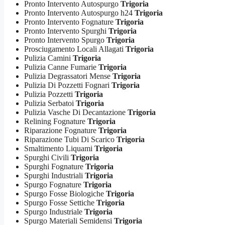
Pronto Intervento Autospurgo
Trigoria
Pronto Intervento Autospurgo h24
Trigoria
Pronto Intervento Fognature
Trigoria
Pronto Intervento Spurghi
Trigoria
Pronto Intervento Spurgo
Trigoria
Prosciugamento Locali Allagati
Trigoria
Pulizia Camini
Trigoria
Pulizia Canne Fumarie
Trigoria
Pulizia Degrassatori Mense
Trigoria
Pulizia Di Pozzetti Fognari
Trigoria
Pulizia Pozzetti
Trigoria
Pulizia Serbatoi
Trigoria
Pulizia Vasche Di Decantazione
Trigoria
Relining Fognature
Trigoria
Riparazione Fognature
Trigoria
Riparazione Tubi Di Scarico
Trigoria
Smaltimento Liquami
Trigoria
Spurghi Civili
Trigoria
Spurghi Fognature
Trigoria
Spurghi Industriali
Trigoria
Spurgo Fognature
Trigoria
Spurgo Fosse Biologiche
Trigoria
Spurgo Fosse Settiche
Trigoria
Spurgo Industriale
Trigoria
Spurgo Materiali Semidensi
Trigoria