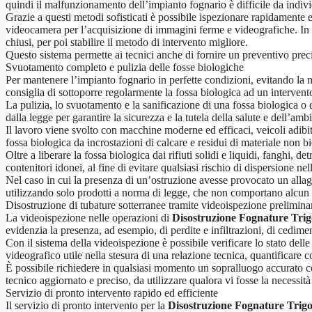
quindi il malfunzionamento dell’impianto fognario è difficile da indiv
Grazie a questi metodi sofisticati è possibile ispezionare rapidamente
videocamera per l’acquisizione di immagini ferme e videografiche. In q
chiusi, per poi stabilire il metodo di intervento migliore.
Questo sistema permette ai tecnici anche di fornire un preventivo precis
Svuotamento completo e pulizia delle fosse biologiche
Per mantenere l’impianto fognario in perfette condizioni, evitando la n
consiglia di sottoporre regolarmente la fossa biologica ad un intervento
La pulizia, lo svuotamento e la sanificazione di una fossa biologica o 
dalla legge per garantire la sicurezza e la tutela della salute e dell’amb
Il lavoro viene svolto con macchine moderne ed efficaci, veicoli adibiti
fossa biologica da incrostazioni di calcare e residui di materiale non b
Oltre a liberare la fossa biologica dai rifiuti solidi e liquidi, fanghi, 
contenitori idonei, al fine di evitare qualsiasi rischio di dispersione n
Nel caso in cui la presenza di un’ostruzione avesse provocato un allag
utilizzando solo prodotti a norma di legge, che non comportano alcun 
Disostruzione di tubature sotterranee tramite videoispezione prelimina
La videoispezione nelle operazioni di
Disostruzione Fognature Trig
evidenzia la presenza, ad esempio, di perdite e infiltrazioni, di cediment
Con il sistema della videoispezione è possibile verificare lo stato dell
videografico utile nella stesura di una relazione tecnica, quantificare c
È possibile richiedere in qualsiasi momento un sopralluogo accurato con
tecnico aggiornato e preciso, da utilizzare qualora vi fosse la necessit
Servizio di pronto intervento rapido ed efficiente
Il servizio di pronto intervento per la
Disostruzione Fognature Trigo