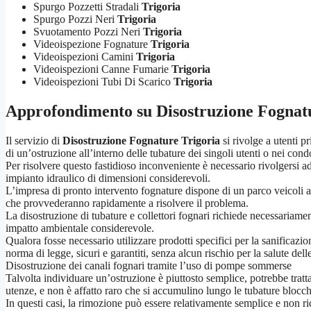
Spurgo Pozzetti Stradali
Trigoria
Spurgo Pozzi Neri
Trigoria
Svuotamento Pozzi Neri
Trigoria
Videoispezione Fognature
Trigoria
Videoispezioni Camini
Trigoria
Videoispezioni Canne Fumarie
Trigoria
Videoispezioni Tubi Di Scarico
Trigoria
Approfondimento su
Disostruzione Fognat
Il servizio di
Disostruzione Fognature Trigoria
si rivolge a utenti p
di un’ostruzione all’interno delle tubature dei singoli utenti o nei condo
Per risolvere questo fastidioso inconveniente è necessario rivolgersi ad
impianto idraulico di dimensioni considerevoli.
L’impresa di pronto intervento fognature dispone di un parco veicoli adi
che provvederanno rapidamente a risolvere il problema.
La disostruzione di tubature e collettori fognari richiede necessariam
impatto ambientale considerevole.
Qualora fosse necessario utilizzare prodotti specifici per la sanificazio
norma di legge, sicuri e garantiti, senza alcun rischio per la salute del
Disostruzione dei canali fognari tramite l’uso di pompe sommerse
Talvolta individuare un’ostruzione è piuttosto semplice, potrebbe tratt
utenze, e non è affatto raro che si accumulino lungo le tubature blocchi
In questi casi, la rimozione può essere relativamente semplice e non ri