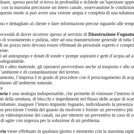
iduare, spesso perché si trova in profondità e richiede un’ispezione appr
 e con la massima precisione un intero canale, osservandone le condizio
uesto modo si può avere una visione ampia e completa di una tubatura so
o e dettagliato al cliente e dare informazioni precise riguardo alle tempi
ecessità di dover ricorrere spesso al servizio di
Disostruzione Fognatu
 di svuotamento e pulizia, oltre ad una manutenzione generale di tutta la
di un pozzo nero devono essere effettuati da personale esperto e competen
iente.
 ad autospurgo e dotati di sonde e pompe aspiranti e getti d’acqua ad alta
iodegradabile.
detriti e altro materiale, gli operatori provvedono anche al trasporto e all
ell’ambiente e di contaminazione del terreno.
amento, l’impresa è in grado di procedere con il prosciugamento di acqua
danno all’ambiente naturale.
re
oria
è una strategia indispensabile, che permette di visionare l’interno 
i della struttura, di blocchi e impedimenti nel flusso delle acque di scari
e tubature, mappare l’intero impianto fognario, individuando la presenza d
on precisione l’entità del guasto da risolvere e fornire un preventivo più 
 videoispezione dei canali, sia per ottenere un preventivo in caso di ost
à di agire con urgenza per la soluzione di un problema.
ria
viene effettuato in qualsiasi giorno e momento con la massima rapidit