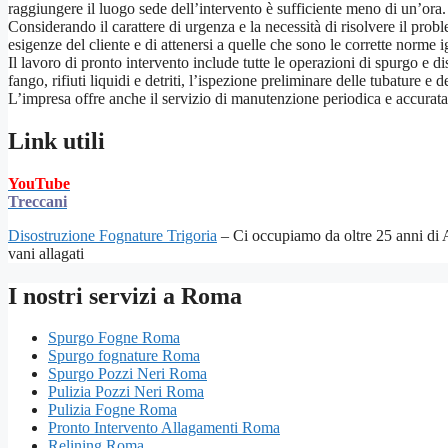
raggiungere il luogo sede dell’intervento è sufficiente meno di un’ora.
Considerando il carattere di urgenza e la necessità di risolvere il prob
esigenze del cliente e di attenersi a quelle che sono le corrette norme i
Il lavoro di pronto intervento include tutte le operazioni di spurgo e di
fango, rifiuti liquidi e detriti, l’ispezione preliminare delle tubature 
L’impresa offre anche il servizio di manutenzione periodica e accurata 
Link utili
YouTube
Treccani
Disostruzione Fognature Trigoria
– Ci occupiamo da oltre 25 anni di A
vani allagati
I nostri servizi a Roma
Spurgo Fogne Roma
Spurgo fognature Roma
Spurgo Pozzi Neri Roma
Pulizia Pozzi Neri Roma
Pulizia Fogne Roma
Pronto Intervento Allagamenti Roma
Relining Roma