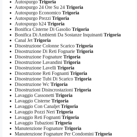
Autospurgo
Trigoria
Autospurgo 24 Ore Su 24
Trigoria
Autospurgo Economico
Trigoria
Autospurgo Prezzi
Trigoria
Autospurgo h24
Trigoria
Bonifica Cisterne Di Gasolio
Trigoria
Bonifica Di Ambienti Da Sostanze Inquinanti
Trigoria
Canal Jet
Trigoria
Disostruzione Colonne Scarico
Trigoria
Disostruzione Di Reti Fognarie
Trigoria
Disostruzione Fognature
Trigoria
Disostruzione Lavandini
Trigoria
Disostruzione Lavelli
Trigoria
Disostruzione Reti Fognanti
Trigoria
Disostruzione Tubi Di Scarico
Trigoria
Disostruzione Wc
Trigoria
Disostruzioni Disincrostazioni
Trigoria
Lavaggio Cassonetti
Trigoria
Lavaggio Cisterne
Trigoria
Lavaggio Con Canaljet
Trigoria
Lavaggio Pozzi Neri
Trigoria
Lavaggio Reti Fognanti
Trigoria
Lavaggio Tubazioni
Trigoria
Manutenzione Fognature
Trigoria
Manutenzione Fognature Per Condomini
Trigoria