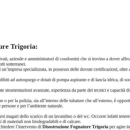
ure Trigoria
:
rivati, aziende e amministratori di condomini che si trovino a dover aff
tti sotterranei.
 un’impresa specializzata, in possesso delle dovute certificazioni, oltre
biti ad autospurgo e dotati di pompa aspirante e di lancia idrica, di sond
ente strumentazioni avanzate, esperienza da parte dei tecnici e capacità 
ne o per la pulizia, sia all’interno delle tubature che all’esterno, è oppo
le persone e per l’ambiente naturale.
arsi magari dello scarico di un lavandino o del wc. Occorre infatti tener
 di materiali non biodegradabili e di calcare.
chiedere l’intervento di
Disostruzione Fognature Trigoria
per agire in