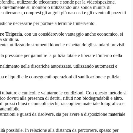
ofondita, utilizzando telecamere e sonde per la videoispezione.
ni direttamente su monitor o utilizzando una sonda munita di
tterranea, compresi gli angoli più nascosti e gli eventuali pozzetti
stiche necessarie per portare a termine l’intervento.
re Trigoria
, con un considerevole vantaggio anche economico, si
 struttura.
te, utilizzando strumenti idonei e rispettando gli standard previsti
 pressione per garantire la pulizia totale e liberare l’interno della
o smaltimento nelle discariche autorizzate, utilizzando automezzi e
 e liquidi e le conseguenti operazioni di sanificazione e pulizia,
di tubature e cunicoli e valutarne le condizioni. Con questo metodo si
co dovuti alla presenza di detriti, rifiuti non biodegradabili e altro.
i pozzi chiusi e cunicoli ciechi, raccogliere materiale fotografico e
attendibile.
ruzioni e guasti da risolvere, sia per avere a disposizione materiale
à possibile. In relazione alla distanza da percorrere, spesso per