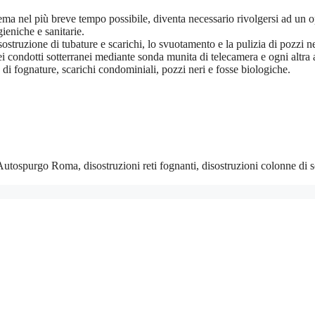
lema nel più breve tempo possibile, diventa necessario rivolgersi ad un op
gieniche e sanitarie.
sostruzione di tubature e scarichi, lo svuotamento e la pulizia di pozzi ne
e dei condotti sotterranei mediante sonda munita di telecamera e ogni altra
di fognature, scarichi condominiali, pozzi neri e fosse biologiche.
utospurgo Roma, disostruzioni reti fognanti, disostruzioni colonne di 