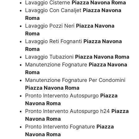
Lavaggio Cisterne
Piazza Navona Roma
Lavaggio Con Canaljet
Piazza Navona
Roma
Lavaggio Pozzi Neri
Piazza Navona
Roma
Lavaggio Reti Fognanti
Piazza Navona
Roma
Lavaggio Tubazioni
Piazza Navona Roma
Manutenzione Fognature
Piazza Navona
Roma
Manutenzione Fognature Per Condomini
Piazza Navona Roma
Pronto Intervento Autospurgo
Piazza
Navona Roma
Pronto Intervento Autospurgo h24
Piazza
Navona Roma
Pronto Intervento Fognature
Piazza
Navona Roma