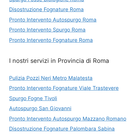
Disostruzione Fognature Roma
Pronto Intervento Autospurgo Roma
Pronto Intervento Spurgo Roma
Pronto Intervento Fognature Roma
I nostri servizi in Provincia di Roma
Pulizia Pozzi Neri Metro Malatesta
Pronto Intervento Fognature Viale Trastevere
Spurgo Fogne Tivoli
Autospurgo San Giovanni
Pronto Intervento Autospurgo Mazzano Romano
Disostruzione Fognature Palombara Sabina