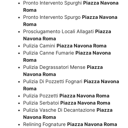
Pronto Intervento Spurghi
Piazza Navona
Roma
Pronto Intervento Spurgo
Piazza Navona
Roma
Prosciugamento Locali Allagati
Piazza
Navona Roma
Pulizia Camini
Piazza Navona Roma
Pulizia Canne Fumarie
Piazza Navona
Roma
Pulizia Degrassatori Mense
Piazza
Navona Roma
Pulizia Di Pozzetti Fognari
Piazza Navona
Roma
Pulizia Pozzetti
Piazza Navona Roma
Pulizia Serbatoi
Piazza Navona Roma
Pulizia Vasche Di Decantazione
Piazza
Navona Roma
Relining Fognature
Piazza Navona Roma