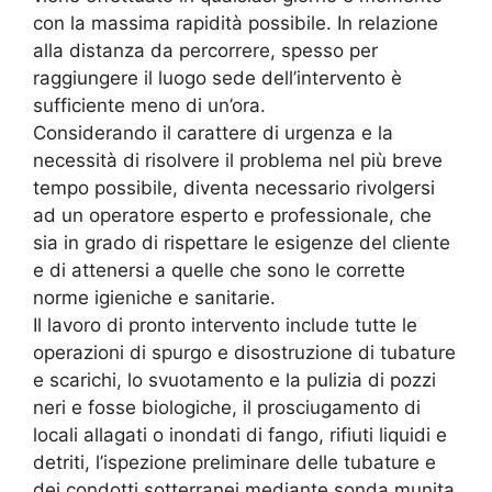
con la massima rapidità possibile. In relazione
alla distanza da percorrere, spesso per
raggiungere il luogo sede dell’intervento è
sufficiente meno di un’ora.
Considerando il carattere di urgenza e la
necessità di risolvere il problema nel più breve
tempo possibile, diventa necessario rivolgersi
ad un operatore esperto e professionale, che
sia in grado di rispettare le esigenze del cliente
e di attenersi a quelle che sono le corrette
norme igieniche e sanitarie.
Il lavoro di pronto intervento include tutte le
operazioni di spurgo e disostruzione di tubature
e scarichi, lo svuotamento e la pulizia di pozzi
neri e fosse biologiche, il prosciugamento di
locali allagati o inondati di fango, rifiuti liquidi e
detriti, l’ispezione preliminare delle tubature e
dei condotti sotterranei mediante sonda munita