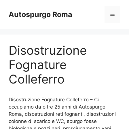
Vai
al
Autospurgo Roma
Menu
contenuto
Disostruzione
Fognature
Colleferro
Disostruzione Fognature Colleferro – Ci
occupiamo da oltre 25 anni di Autospurgo
Roma, disostruzioni reti fognanti, disostruzioni
colonne di scarico e WC, spurgo fosse
biologiche e pozzi neri, prosciugamento vani