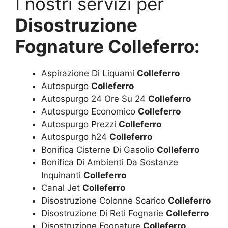
I nostri servizi per
Disostruzione
Fognature Colleferro:
Aspirazione Di Liquami
Colleferro
Autospurgo
Colleferro
Autospurgo 24 Ore Su 24
Colleferro
Autospurgo Economico
Colleferro
Autospurgo Prezzi
Colleferro
Autospurgo h24
Colleferro
Bonifica Cisterne Di Gasolio
Colleferro
Bonifica Di Ambienti Da Sostanze
Inquinanti
Colleferro
Canal Jet
Colleferro
Disostruzione Colonne Scarico
Colleferro
Disostruzione Di Reti Fognarie
Colleferro
Disostruzione Fognature
Colleferro