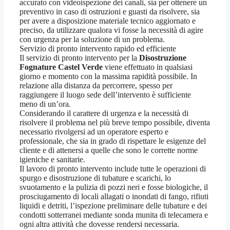
accurato con videoispezione dei canali, sia per ottenere un
preventivo in caso di ostruzioni e guasti da risolvere, sia
per avere a disposizione materiale tecnico aggiornato e
preciso, da utilizzare qualora vi fosse la necessità di agire
con urgenza per la soluzione di un problema.
Servizio di pronto intervento rapido ed efficiente
Il servizio di pronto intervento per la
Disostruzione
Fognature Castel Verde
viene effettuato in qualsiasi
giorno e momento con la massima rapidità possibile. In
relazione alla distanza da percorrere, spesso per
raggiungere il luogo sede dell’intervento è sufficiente
meno di un’ora.
Considerando il carattere di urgenza e la necessità di
risolvere il problema nel più breve tempo possibile, diventa
necessario rivolgersi ad un operatore esperto e
professionale, che sia in grado di rispettare le esigenze del
cliente e di attenersi a quelle che sono le corrette norme
igieniche e sanitarie.
Il lavoro di pronto intervento include tutte le operazioni di
spurgo e disostruzione di tubature e scarichi, lo
svuotamento e la pulizia di pozzi neri e fosse biologiche, il
prosciugamento di locali allagati o inondati di fango, rifiuti
liquidi e detriti, l’ispezione preliminare delle tubature e dei
condotti sotterranei mediante sonda munita di telecamera e
ogni altra attività che dovesse rendersi necessaria.