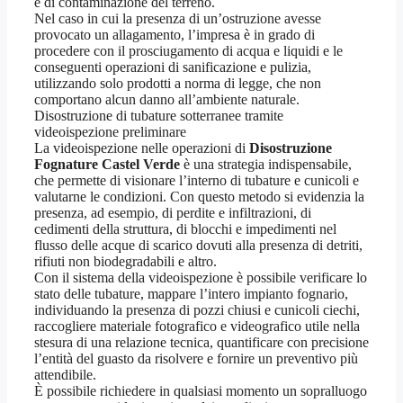
e di contaminazione del terreno.
Nel caso in cui la presenza di un’ostruzione avesse
provocato un allagamento, l’impresa è in grado di
procedere con il prosciugamento di acqua e liquidi e le
conseguenti operazioni di sanificazione e pulizia,
utilizzando solo prodotti a norma di legge, che non
comportano alcun danno all’ambiente naturale.
Disostruzione di tubature sotterranee tramite
videoispezione preliminare
La videoispezione nelle operazioni di
Disostruzione
Fognature Castel Verde
è una strategia indispensabile,
che permette di visionare l’interno di tubature e cunicoli e
valutarne le condizioni. Con questo metodo si evidenzia la
presenza, ad esempio, di perdite e infiltrazioni, di
cedimenti della struttura, di blocchi e impedimenti nel
flusso delle acque di scarico dovuti alla presenza di detriti,
rifiuti non biodegradabili e altro.
Con il sistema della videoispezione è possibile verificare lo
stato delle tubature, mappare l’intero impianto fognario,
individuando la presenza di pozzi chiusi e cunicoli ciechi,
raccogliere materiale fotografico e videografico utile nella
stesura di una relazione tecnica, quantificare con precisione
l’entità del guasto da risolvere e fornire un preventivo più
attendibile.
È possibile richiedere in qualsiasi momento un sopralluogo