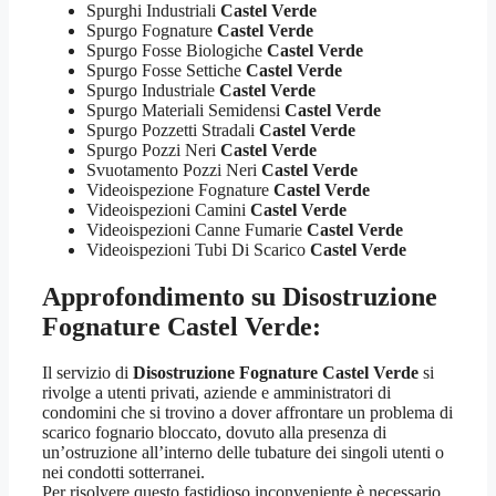
Spurghi Industriali
Castel Verde
Spurgo Fognature
Castel Verde
Spurgo Fosse Biologiche
Castel Verde
Spurgo Fosse Settiche
Castel Verde
Spurgo Industriale
Castel Verde
Spurgo Materiali Semidensi
Castel Verde
Spurgo Pozzetti Stradali
Castel Verde
Spurgo Pozzi Neri
Castel Verde
Svuotamento Pozzi Neri
Castel Verde
Videoispezione Fognature
Castel Verde
Videoispezioni Camini
Castel Verde
Videoispezioni Canne Fumarie
Castel Verde
Videoispezioni Tubi Di Scarico
Castel Verde
Approfondimento su
Disostruzione
Fognature Castel Verde
:
Il servizio di
Disostruzione Fognature Castel Verde
si
rivolge a utenti privati, aziende e amministratori di
condomini che si trovino a dover affrontare un problema di
scarico fognario bloccato, dovuto alla presenza di
un’ostruzione all’interno delle tubature dei singoli utenti o
nei condotti sotterranei.
Per risolvere questo fastidioso inconveniente è necessario