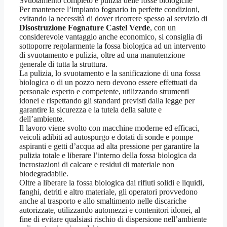
Svuotamento completo e pulizia delle fosse biologiche
Per mantenere l’impianto fognario in perfette condizioni,
evitando la necessità di dover ricorrere spesso al servizio di
Disostruzione Fognature Castel Verde
, con un
considerevole vantaggio anche economico, si consiglia di
sottoporre regolarmente la fossa biologica ad un intervento
di svuotamento e pulizia, oltre ad una manutenzione
generale di tutta la struttura.
La pulizia, lo svuotamento e la sanificazione di una fossa
biologica o di un pozzo nero devono essere effettuati da
personale esperto e competente, utilizzando strumenti
idonei e rispettando gli standard previsti dalla legge per
garantire la sicurezza e la tutela della salute e
dell’ambiente.
Il lavoro viene svolto con macchine moderne ed efficaci,
veicoli adibiti ad autospurgo e dotati di sonde e pompe
aspiranti e getti d’acqua ad alta pressione per garantire la
pulizia totale e liberare l’interno della fossa biologica da
incrostazioni di calcare e residui di materiale non
biodegradabile.
Oltre a liberare la fossa biologica dai rifiuti solidi e liquidi,
fanghi, detriti e altro materiale, gli operatori provvedono
anche al trasporto e allo smaltimento nelle discariche
autorizzate, utilizzando automezzi e contenitori idonei, al
fine di evitare qualsiasi rischio di dispersione nell’ambiente