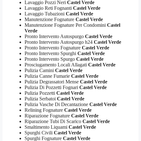
Lavaggio Pozzi Neri
Castel Verde
Lavaggio Reti Fognanti
Castel Verde
Lavaggio Tubazioni
Castel Verde
Manutenzione Fognature
Castel Verde
Manutenzione Fognature Per Condomini
Castel
Verde
Pronto Intervento Autospurgo
Castel Verde
Pronto Intervento Autospurgo h24
Castel Verde
Pronto Intervento Fognature
Castel Verde
Pronto Intervento Spurghi
Castel Verde
Pronto Intervento Spurgo
Castel Verde
Prosciugamento Locali Allagati
Castel Verde
Pulizia Camini
Castel Verde
Pulizia Canne Fumarie
Castel Verde
Pulizia Degrassatori Mense
Castel Verde
Pulizia Di Pozzetti Fognari
Castel Verde
Pulizia Pozzetti
Castel Verde
Pulizia Serbatoi
Castel Verde
Pulizia Vasche Di Decantazione
Castel Verde
Relining Fognature
Castel Verde
Riparazione Fognature
Castel Verde
Riparazione Tubi Di Scarico
Castel Verde
Smaltimento Liquami
Castel Verde
Spurghi Civili
Castel Verde
Spurghi Fognature
Castel Verde