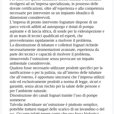
rivolgersi ad un’impresa specializzata, in possesso delle
dovute certificazioni, oltre all’esperienza e alla competenza
necessarie per intervenire su un impianto idraulico di
dimensioni considerevoli.
L’impresa di pronto intervento fognature dispone di un
parco veicoli adibiti ad autospurgo e dotati di pompa
aspirante e di lancia idrica, di sonde per la videoispezione e
di un team di tecnici qualificati ed esperti, che
provvederanno rapidamente a risolvere il problema.
La disostruzione di tubature e collettori fognari richiede
necessariamente strumentazioni avanzate, esperienza da
parte dei tecnici e capacità di risolvere il problema,
rimuovendo l’ostruzione senza provocare un impatto
ambientale considerevole.
Qualora fosse necessario utilizzare prodotti specifici per la
sanificazione o per la pulizia, sia all’interno delle tubature
che all’esterno, è opportuno sincerarsi che l’impresa utilizzi
solo ed esclusivamente prodotti a norma di legge, sicuri e
garantiti, senza alcun rischio per la salute delle persone e
per l’ambiente naturale.
Disostruzione dei canali fognari tramite l’uso di pompe
sommerse
Talvolta individuare un’ostruzione è piuttosto semplice,
potrebbe trattarsi magari dello scarico di un lavandino o del
wc. Occorre infatti tenere conto che una fossa biologica