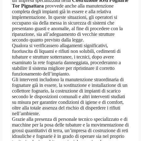
un’impresa specializzata nella
Costruzione Reti Fognarie
Tor Pignattara
provvede anche alla manutenzione
completa degli impianti già in essere e alla relativa
implementazione. In queste situazioni, gli operatori si
occupano sia della messa in sicurezza di sistemi che
presentano guasti e anomalie, al fine di procedere con la
riparazione, sia all’adeguamento di vecchie strutture
secondo quanto previsto dalla legge.
Qualora si verificassero allagamenti significativi,
fuoriuscita di liquami e rifiuti non solubili, cedimenti di
tubature e strutture sotterranee, i tecnici, dopo avere
esaminato la rete fognaria danneggiata, procederanno a
stabilire il sistema migliore per ripristinare il corretto
funzionamento dell’impianto.
Gli interventi includono la manutenzione straordinaria di
fognature già in essere, la sostituzione e installazione di un
collettore fognario, la costruzione di impianti di scarico
secondo le disposizioni comunali e altri interventi studiati
su misura per garantire condizioni di igiene e di comfort,
oltre alla totale assenza del rischio di disperdere i rifiuti
nell’ambiente.
Grazie alla presenza di personale tecnico specializzato e di
macchine per la posa delle tubature e la movimentazione di
grossi quantitativi di terra, un’impresa di costruzione di reti
idrauliche e fognarie è in grado di operare sia nel proprio