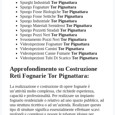
Spurghi Industriali
Tor Pignattara
Spurgo Fognature
Tor Pignattara
Spurgo Fosse Biologiche
Tor Pignattara
Spurgo Fosse Settiche
Tor Pignattara
Spurgo Industriale
Tor Pignattara
Spurgo Materiali Semidensi
Tor Pignattara
Spurgo Pozzetti Stradali
Tor Pignattara
Spurgo Pozzi Neri
Tor Pignattara
Svuotamento Pozzi Neri
Tor Pignattara
Videoispezione Fognature
Tor Pignattara
Videoispezioni Camini
Tor Pignattara
Videoispezioni Canne Fumarie
Tor Pignattara
Videoispezioni Tubi Di Scarico
Tor Pignattara
Approfondimento su
Costruzione
Reti Fognarie Tor Pignattara
:
La realizzazione e costruzione di opere fognarie è
un’attività molto complessa, che richiede esperienza,
capacità e professionalità. Per realizzare un impianto
fognario residenziale o relativo ad uno spazio pubblico, ad
una struttura ricettiva o ad un’azienda. Realizzare questo
tipo di strutture significa essenzialmente effettuare scavi
profondi e complessi e posare le tubature idonee per