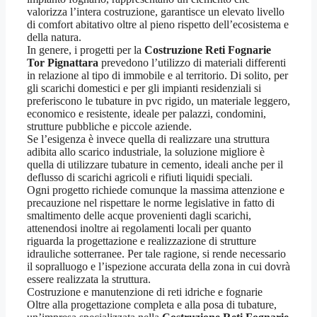
valorizza l’intera costruzione, garantisce un elevato livello
di comfort abitativo oltre al pieno rispetto dell’ecosistema e
della natura.
In genere, i progetti per la
Costruzione Reti Fognarie
Tor Pignattara
prevedono l’utilizzo di materiali differenti
in relazione al tipo di immobile e al territorio. Di solito, per
gli scarichi domestici e per gli impianti residenziali si
preferiscono le tubature in pvc rigido, un materiale leggero,
economico e resistente, ideale per palazzi, condomini,
strutture pubbliche e piccole aziende.
Se l’esigenza è invece quella di realizzare una struttura
adibita allo scarico industriale, la soluzione migliore è
quella di utilizzare tubature in cemento, ideali anche per il
deflusso di scarichi agricoli e rifiuti liquidi speciali.
Ogni progetto richiede comunque la massima attenzione e
precauzione nel rispettare le norme legislative in fatto di
smaltimento delle acque provenienti dagli scarichi,
attenendosi inoltre ai regolamenti locali per quanto
riguarda la progettazione e realizzazione di strutture
idrauliche sotterranee. Per tale ragione, si rende necessario
il sopralluogo e l’ispezione accurata della zona in cui dovrà
essere realizzata la struttura.
Costruzione e manutenzione di reti idriche e fognarie
Oltre alla progettazione completa e alla posa di tubature,