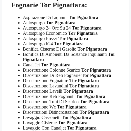
Fognarie Tor Pignattara:
Aspirazione Di Liquami
Tor Pignattara
Autospurgo
Tor Pignattara
Autospurgo 24 Ore Su 24
Tor Pignattara
Autospurgo Economico
Tor Pignattara
Autospurgo Prezzi
Tor Pignattara
Autospurgo h24
Tor Pignattara
Bonifica Cisterne Di Gasolio
Tor Pignattara
Bonifica Di Ambienti Da Sostanze Inquinanti
Tor
Pignattara
Canal Jet
Tor Pignattara
Disostruzione Colonne Scarico
Tor Pignattara
Disostruzione Di Reti Fognarie
Tor Pignattara
Disostruzione Fognature
Tor Pignattara
Disostruzione Lavandini
Tor Pignattara
Disostruzione Lavelli
Tor Pignattara
Disostruzione Reti Fognanti
Tor Pignattara
Disostruzione Tubi Di Scarico
Tor Pignattara
Disostruzione Wc
Tor Pignattara
Disostruzioni Disincrostazioni
Tor Pignattara
Lavaggio Cassonetti
Tor Pignattara
Lavaggio Cisterne
Tor Pignattara
Lavaggio Con Canaljet
Tor Pignattara