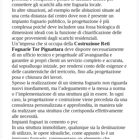
connettere gli scarichi alla rete fognaria locale.
In altre situazioni, ad esempio nelle abitazioni situate ad
una certa distanza dal centro dove non è presente un
impianto fognario pubblico, la progettazione è più
complessa poiché deve includere una fossa biologica di
dimensioni ideali con la funzione di chiarificazione delle
acque provenienti dagli scarichi residenziali.
Un’impresa che si occupa della
Costruzione Reti
Fognarie Tor Pignattara
deve disporre necessariamente
di un ufficio tecnico e progettuale all’avanguardia e
garantire ai propri clienti un servizio completo e accurata,
dal sopralluogo iniziale, per rendersi conto delle esigenze e
delle caratteristiche del terricorio, fino alla progettazione
posa e chiusura dei lavori.
Spesso la realizzazione di un sistema fognario non riguarda
nuovi insediamenti, ma l’adeguamento e la messa a norma
o l’implementazione di una struttura già in essere. In ogni
caso, la progettazione e costruzione viene preceduta da una
consulenza personalizzata e approfondita, in maniera tale
da realizzare una struttura che corrisponda effettivamente
alle necessità.
Impianti fognari in cemento o pvc
In una struttura immobiliare, qualunque sia la destinazione
di utilizzo, le opere idrauliche, come appunto lo è un
impianto fognario, rappresentano un elemento che