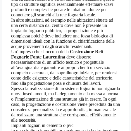
tipo di strutture significa essenzialmente effettuare scavi
profondi e complessi e posare le tubature idonee per
connettere gli scarichi alla rete fognaria locale.
In altre situazioni, ad esempio nelle abitazioni situate ad
una certa distanza dal centro dove non è presente un
impianto fognario pubblico, la progettazione è più
complessa poiché deve includere una fossa biologica di
dimensioni ideali con la funzione di chiarificazione delle
acque provenienti dagli scarichi residenziali.
Un’impresa che si occupa della
Costruzione Reti
Fognarie Fonte Laurentina
deve disporre
necessariamente di un ufficio tecnico e progettuale
all’avanguardia e garantire ai propri clienti un servizio
completo e accurata, dal sopralluogo iniziale, per rendersi
conto delle esigenze e delle caratteristiche del terricorio,
fino alla progettazione posa e chiusura dei lavori.
Spesso la realizzazione di un sistema fognario non riguarda
nuovi insediamenti, ma l’adeguamento e la messa a norma
o l’implementazione di una struttura già in essere. In ogni
caso, la progettazione e costruzione viene preceduta da una
consulenza personalizzata e approfondita, in maniera tale
da realizzare una struttura che corrisponda effettivamente
alle necessità.
Impianti fognari in cemento o pvc
In una struttura immobiliare, qualunque sia la destinazione