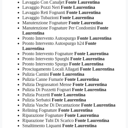
Lavaggio Con Canaljet
Fonte Laurentina
Lavaggio Pozzi Neri
Fonte Laurentina
Lavaggio Reti Fognanti
Fonte Laurentina
Lavaggio Tubazioni
Fonte Laurentina
Manutenzione Fognature
Fonte Laurentina
Manutenzione Fognature Per Condomini
Fonte
Laurentina
Pronto Intervento Autospurgo
Fonte Laurentina
Pronto Intervento Autospurgo h24
Fonte
Laurentina
Pronto Intervento Fognature
Fonte Laurentina
Pronto Intervento Spurghi
Fonte Laurentina
Pronto Intervento Spurgo
Fonte Laurentina
Prosciugamento Locali Allagati
Fonte Laurentina
Pulizia Camini
Fonte Laurentina
Pulizia Canne Fumarie
Fonte Laurentina
Pulizia Degrassatori Mense
Fonte Laurentina
Pulizia Di Pozzetti Fognari
Fonte Laurentina
Pulizia Pozzetti
Fonte Laurentina
Pulizia Serbatoi
Fonte Laurentina
Pulizia Vasche Di Decantazione
Fonte Laurentina
Relining Fognature
Fonte Laurentina
Riparazione Fognature
Fonte Laurentina
Riparazione Tubi Di Scarico
Fonte Laurentina
Smaltimento Liquami
Fonte Laurentina