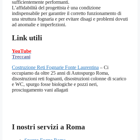
sufficientemente performanti.
L’affidabilità del progettista è una condizione
indispensabile per garantire il corretto funzionamento di
una struttura fognaria e per evitare disagi e problemi dovuti
ad anomalie e imperfezioni.
Link utili
YouTube
Treccani
Costruzione Reti Fognarie Fonte Laurentina
– Ci
occupiamo da oltre 25 anni di Autospurgo Roma,
disostruzioni reti fognanti, disostruzioni colonne di scarico
e WC, spurgo fosse biologiche e pozzi neri,
prosciugamento vani allagati
I nostri servizi a Roma