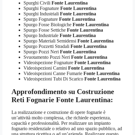
Spurghi Civili
Fonte Laurentina
Spurghi Fognature
Fonte Laurentina
Spurghi Industriali
Fonte Laurentina
Spurgo Fognature
Fonte Laurentina
Spurgo Fosse Biologiche
Fonte Laurentina
Spurgo Fosse Settiche
Fonte Laurentina
Spurgo Industriale
Fonte Laurentina
Spurgo Materiali Semidensi
Fonte Laurentina
Spurgo Pozzetti Stradali
Fonte Laurentina
Spurgo Pozzi Neri
Fonte Laurentina
Svuotamento Pozzi Neri
Fonte Laurentina
Videoispezione Fognature
Fonte Laurentina
Videoispezioni Camini
Fonte Laurentina
Videoispezioni Canne Fumarie
Fonte Laurentina
Videoispezioni Tubi Di Scarico
Fonte Laurentina
Approfondimento su
Costruzione
Reti Fognarie Fonte Laurentina
:
La realizzazione e costruzione di opere fognarie è
un’attività molto complessa, che richiede esperienza,
capacità e professionalità. Per realizzare un impianto
fognario residenziale o relativo ad uno spazio pubblico, ad
una struttura ricettiva o ad un’azienda. Realizzare questo