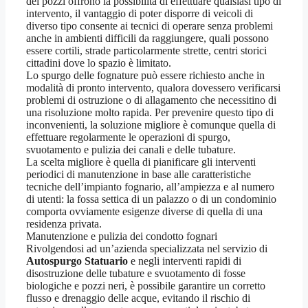
dei pozzi offrono la possibilità di effettuare qualsiasi tipo di
intervento, il vantaggio di poter disporre di veicoli di
diverso tipo consente ai tecnici di operare senza problemi
anche in ambienti difficili da raggiungere, quali possono
essere cortili, strade particolarmente strette, centri storici
cittadini dove lo spazio è limitato.
Lo spurgo delle fognature può essere richiesto anche in
modalità di pronto intervento, qualora dovessero verificarsi
problemi di ostruzione o di allagamento che necessitino di
una risoluzione molto rapida. Per prevenire questo tipo di
inconvenienti, la soluzione migliore è comunque quella di
effettuare regolarmente le operazioni di spurgo,
svuotamento e pulizia dei canali e delle tubature.
La scelta migliore è quella di pianificare gli interventi
periodici di manutenzione in base alle caratteristiche
tecniche dell’impianto fognario, all’ampiezza e al numero
di utenti: la fossa settica di un palazzo o di un condominio
comporta ovviamente esigenze diverse di quella di una
residenza privata.
Manutenzione e pulizia dei condotto fognari
Rivolgendosi ad un’azienda specializzata nel servizio di
Autospurgo Statuario
e negli interventi rapidi di
disostruzione delle tubature e svuotamento di fosse
biologiche e pozzi neri, è possibile garantire un corretto
flusso e drenaggio delle acque, evitando il rischio di