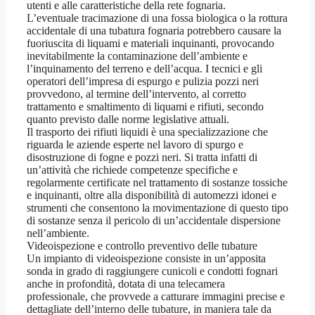
utenti e alle caratteristiche della rete fognaria.
L’eventuale tracimazione di una fossa biologica o la rottura
accidentale di una tubatura fognaria potrebbero causare la
fuoriuscita di liquami e materiali inquinanti, provocando
inevitabilmente la contaminazione dell’ambiente e
l’inquinamento del terreno e dell’acqua. I tecnici e gli
operatori dell’impresa di espurgo e pulizia pozzi neri
provvedono, al termine dell’intervento, al corretto
trattamento e smaltimento di liquami e rifiuti, secondo
quanto previsto dalle norme legislative attuali.
Il trasporto dei rifiuti liquidi è una specializzazione che
riguarda le aziende esperte nel lavoro di spurgo e
disostruzione di fogne e pozzi neri. Si tratta infatti di
un’attività che richiede competenze specifiche e
regolarmente certificate nel trattamento di sostanze tossiche
e inquinanti, oltre alla disponibilità di automezzi idonei e
strumenti che consentono la movimentazione di questo tipo
di sostanze senza il pericolo di un’accidentale dispersione
nell’ambiente.
Videoispezione e controllo preventivo delle tubature
Un impianto di videoispezione consiste in un’apposita
sonda in grado di raggiungere cunicoli e condotti fognari
anche in profondità, dotata di una telecamera
professionale, che provvede a catturare immagini precise e
dettagliate dell’interno delle tubature, in maniera tale da