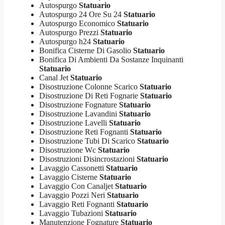
Autospurgo
Statuario
Autospurgo 24 Ore Su 24
Statuario
Autospurgo Economico
Statuario
Autospurgo Prezzi
Statuario
Autospurgo h24
Statuario
Bonifica Cisterne Di Gasolio
Statuario
Bonifica Di Ambienti Da Sostanze Inquinanti
Statuario
Canal Jet
Statuario
Disostruzione Colonne Scarico
Statuario
Disostruzione Di Reti Fognarie
Statuario
Disostruzione Fognature
Statuario
Disostruzione Lavandini
Statuario
Disostruzione Lavelli
Statuario
Disostruzione Reti Fognanti
Statuario
Disostruzione Tubi Di Scarico
Statuario
Disostruzione Wc
Statuario
Disostruzioni Disincrostazioni
Statuario
Lavaggio Cassonetti
Statuario
Lavaggio Cisterne
Statuario
Lavaggio Con Canaljet
Statuario
Lavaggio Pozzi Neri
Statuario
Lavaggio Reti Fognanti
Statuario
Lavaggio Tubazioni
Statuario
Manutenzione Fognature
Statuario