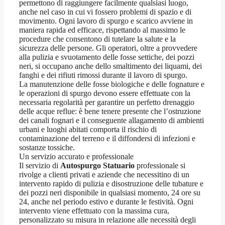
permettono di raggiungere facilmente qualsiasi luogo,
anche nel caso in cui vi fossero problemi di spazio e di
movimento. Ogni lavoro di spurgo e scarico avviene in
maniera rapida ed efficace, rispettando al massimo le
procedure che consentono di tutelare la salute e la
sicurezza delle persone. Gli operatori, oltre a provvedere
alla pulizia e svuotamento delle fosse settiche, dei pozzi
neri, si occupano anche dello smaltimento dei liquami, dei
fanghi e dei rifiuti rimossi durante il lavoro di spurgo.
La manutenzione delle fosse biologiche e delle fognature e
le operazioni di spurgo devono essere effettuate con la
necessaria regolarità per garantire un perfetto drenaggio
delle acque reflue: è bene tenere presente che l’ostruzione
dei canali fognari e il conseguente allagamento di ambienti
urbani e luoghi abitati comporta il rischio di
contaminazione del terreno e il diffondersi di infezioni e
sostanze tossiche.
Un servizio accurato e professionale
Il servizio di
Autospurgo Statuario
professionale si
rivolge a clienti privati e aziende che necessitino di un
intervento rapido di pulizia e disostruzione delle tubature e
dei pozzi neri disponibile in qualsiasi momento, 24 ore su
24, anche nel periodo estivo e durante le festività. Ogni
intervento viene effettuato con la massima cura,
personalizzato su misura in relazione alle necessità degli