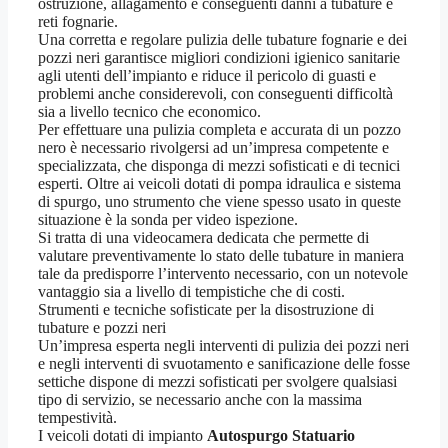
ostruzione, allagamento e conseguenti danni a tubature e
reti fognarie.
Una corretta e regolare pulizia delle tubature fognarie e dei
pozzi neri garantisce migliori condizioni igienico sanitarie
agli utenti dell’impianto e riduce il pericolo di guasti e
problemi anche considerevoli, con conseguenti difficoltà
sia a livello tecnico che economico.
Per effettuare una pulizia completa e accurata di un pozzo
nero è necessario rivolgersi ad un’impresa competente e
specializzata, che disponga di mezzi sofisticati e di tecnici
esperti. Oltre ai veicoli dotati di pompa idraulica e sistema
di spurgo, uno strumento che viene spesso usato in queste
situazione è la sonda per video ispezione.
Si tratta di una videocamera dedicata che permette di
valutare preventivamente lo stato delle tubature in maniera
tale da predisporre l’intervento necessario, con un notevole
vantaggio sia a livello di tempistiche che di costi.
Strumenti e tecniche sofisticate per la disostruzione di
tubature e pozzi neri
Un’impresa esperta negli interventi di pulizia dei pozzi neri
e negli interventi di svuotamento e sanificazione delle fosse
settiche dispone di mezzi sofisticati per svolgere qualsiasi
tipo di servizio, se necessario anche con la massima
tempestività.
I veicoli dotati di impianto
Autospurgo Statuario