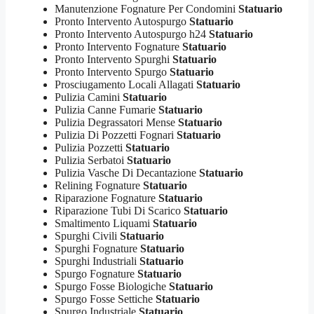
Manutenzione Fognature Per Condomini
Statuario
Pronto Intervento Autospurgo
Statuario
Pronto Intervento Autospurgo h24
Statuario
Pronto Intervento Fognature
Statuario
Pronto Intervento Spurghi
Statuario
Pronto Intervento Spurgo
Statuario
Prosciugamento Locali Allagati
Statuario
Pulizia Camini
Statuario
Pulizia Canne Fumarie
Statuario
Pulizia Degrassatori Mense
Statuario
Pulizia Di Pozzetti Fognari
Statuario
Pulizia Pozzetti
Statuario
Pulizia Serbatoi
Statuario
Pulizia Vasche Di Decantazione
Statuario
Relining Fognature
Statuario
Riparazione Fognature
Statuario
Riparazione Tubi Di Scarico
Statuario
Smaltimento Liquami
Statuario
Spurghi Civili
Statuario
Spurghi Fognature
Statuario
Spurghi Industriali
Statuario
Spurgo Fognature
Statuario
Spurgo Fosse Biologiche
Statuario
Spurgo Fosse Settiche
Statuario
Spurgo Industriale
Statuario