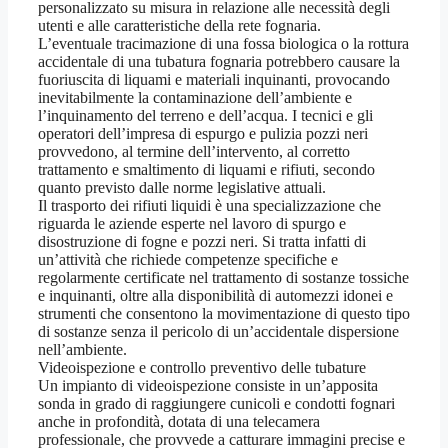
personalizzato su misura in relazione alle necessità degli
utenti e alle caratteristiche della rete fognaria.
L’eventuale tracimazione di una fossa biologica o la rottura
accidentale di una tubatura fognaria potrebbero causare la
fuoriuscita di liquami e materiali inquinanti, provocando
inevitabilmente la contaminazione dell’ambiente e
l’inquinamento del terreno e dell’acqua. I tecnici e gli
operatori dell’impresa di espurgo e pulizia pozzi neri
provvedono, al termine dell’intervento, al corretto
trattamento e smaltimento di liquami e rifiuti, secondo
quanto previsto dalle norme legislative attuali.
Il trasporto dei rifiuti liquidi è una specializzazione che
riguarda le aziende esperte nel lavoro di spurgo e
disostruzione di fogne e pozzi neri. Si tratta infatti di
un’attività che richiede competenze specifiche e
regolarmente certificate nel trattamento di sostanze tossiche
e inquinanti, oltre alla disponibilità di automezzi idonei e
strumenti che consentono la movimentazione di questo tipo
di sostanze senza il pericolo di un’accidentale dispersione
nell’ambiente.
Videoispezione e controllo preventivo delle tubature
Un impianto di videoispezione consiste in un’apposita
sonda in grado di raggiungere cunicoli e condotti fognari
anche in profondità, dotata di una telecamera
professionale, che provvede a catturare immagini precise e