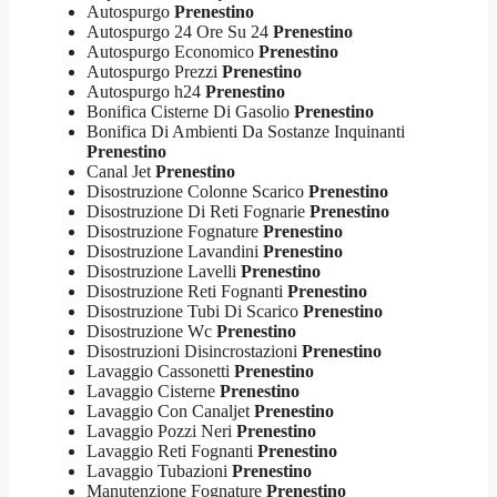
Autospurgo
Prenestino
Autospurgo 24 Ore Su 24
Prenestino
Autospurgo Economico
Prenestino
Autospurgo Prezzi
Prenestino
Autospurgo h24
Prenestino
Bonifica Cisterne Di Gasolio
Prenestino
Bonifica Di Ambienti Da Sostanze Inquinanti
Prenestino
Canal Jet
Prenestino
Disostruzione Colonne Scarico
Prenestino
Disostruzione Di Reti Fognarie
Prenestino
Disostruzione Fognature
Prenestino
Disostruzione Lavandini
Prenestino
Disostruzione Lavelli
Prenestino
Disostruzione Reti Fognanti
Prenestino
Disostruzione Tubi Di Scarico
Prenestino
Disostruzione Wc
Prenestino
Disostruzioni Disincrostazioni
Prenestino
Lavaggio Cassonetti
Prenestino
Lavaggio Cisterne
Prenestino
Lavaggio Con Canaljet
Prenestino
Lavaggio Pozzi Neri
Prenestino
Lavaggio Reti Fognanti
Prenestino
Lavaggio Tubazioni
Prenestino
Manutenzione Fognature
Prenestino