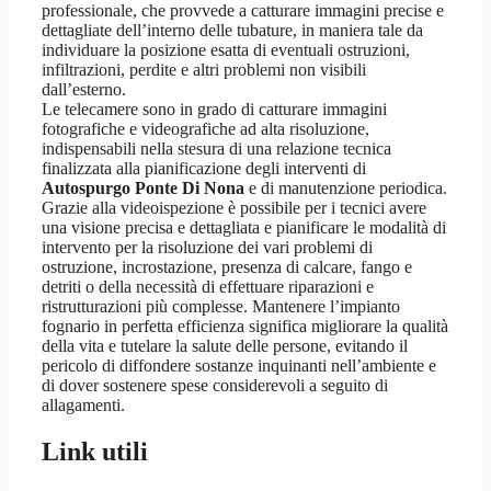
professionale, che provvede a catturare immagini precise e
dettagliate dell’interno delle tubature, in maniera tale da
individuare la posizione esatta di eventuali ostruzioni,
infiltrazioni, perdite e altri problemi non visibili
dall’esterno.
Le telecamere sono in grado di catturare immagini
fotografiche e videografiche ad alta risoluzione,
indispensabili nella stesura di una relazione tecnica
finalizzata alla pianificazione degli interventi di
Autospurgo Ponte Di Nona
e di manutenzione periodica.
Grazie alla videoispezione è possibile per i tecnici avere
una visione precisa e dettagliata e pianificare le modalità di
intervento per la risoluzione dei vari problemi di
ostruzione, incrostazione, presenza di calcare, fango e
detriti o della necessità di effettuare riparazioni e
ristrutturazioni più complesse. Mantenere l’impianto
fognario in perfetta efficienza significa migliorare la qualità
della vita e tutelare la salute delle persone, evitando il
pericolo di diffondere sostanze inquinanti nell’ambiente e
di dover sostenere spese considerevoli a seguito di
allagamenti.
Link utili