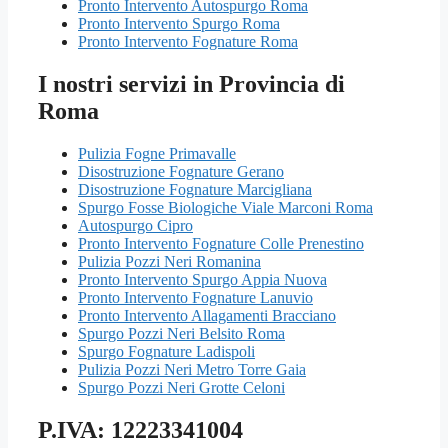
Pronto Intervento Autospurgo Roma
Pronto Intervento Spurgo Roma
Pronto Intervento Fognature Roma
I nostri servizi in Provincia di
Roma
Pulizia Fogne Primavalle
Disostruzione Fognature Gerano
Disostruzione Fognature Marcigliana
Spurgo Fosse Biologiche Viale Marconi Roma
Autospurgo Cipro
Pronto Intervento Fognature Colle Prenestino
Pulizia Pozzi Neri Romanina
Pronto Intervento Spurgo Appia Nuova
Pronto Intervento Fognature Lanuvio
Pronto Intervento Allagamenti Bracciano
Spurgo Pozzi Neri Belsito Roma
Spurgo Fognature Ladispoli
Pulizia Pozzi Neri Metro Torre Gaia
Spurgo Pozzi Neri Grotte Celoni
P.IVA: 12223341004