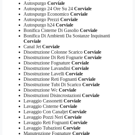
Autospurgo
Corviale
Autospurgo 24 Ore Su 24
Corviale
Autospurgo Economico
Corviale
Autospurgo Prezzi
Corviale
Autospurgo h24
Corviale
Bonifica Cisterne Di Gasolio
Corviale
Bonifica Di Ambienti Da Sostanze Inquinanti
Corviale
Canal Jet
Corviale
Disostruzione Colonne Scarico
Corviale
Disostruzione Di Reti Fognarie
Corviale
Disostruzione Fognature
Corviale
Disostruzione Lavandini
Corviale
Disostruzione Lavelli
Corviale
Disostruzione Reti Fognanti
Corviale
Disostruzione Tubi Di Scarico
Corviale
Disostruzione Wc
Corviale
Disostruzioni Disincrostazioni
Corviale
Lavaggio Cassonetti
Corviale
Lavaggio Cisterne
Corviale
Lavaggio Con Canaljet
Corviale
Lavaggio Pozzi Neri
Corviale
Lavaggio Reti Fognanti
Corviale
Lavaggio Tubazioni
Corviale
Manutenzione Fognature
Corviale