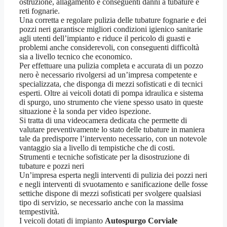
ostruzione, allagamento e conseguenti danni a tubature e
reti fognarie.
Una corretta e regolare pulizia delle tubature fognarie e dei
pozzi neri garantisce migliori condizioni igienico sanitarie
agli utenti dell’impianto e riduce il pericolo di guasti e
problemi anche considerevoli, con conseguenti difficoltà
sia a livello tecnico che economico.
Per effettuare una pulizia completa e accurata di un pozzo
nero è necessario rivolgersi ad un’impresa competente e
specializzata, che disponga di mezzi sofisticati e di tecnici
esperti. Oltre ai veicoli dotati di pompa idraulica e sistema
di spurgo, uno strumento che viene spesso usato in queste
situazione è la sonda per video ispezione.
Si tratta di una videocamera dedicata che permette di
valutare preventivamente lo stato delle tubature in maniera
tale da predisporre l’intervento necessario, con un notevole
vantaggio sia a livello di tempistiche che di costi.
Strumenti e tecniche sofisticate per la disostruzione di
tubature e pozzi neri
Un’impresa esperta negli interventi di pulizia dei pozzi neri
e negli interventi di svuotamento e sanificazione delle fosse
settiche dispone di mezzi sofisticati per svolgere qualsiasi
tipo di servizio, se necessario anche con la massima
tempestività.
I veicoli dotati di impianto
Autospurgo Corviale