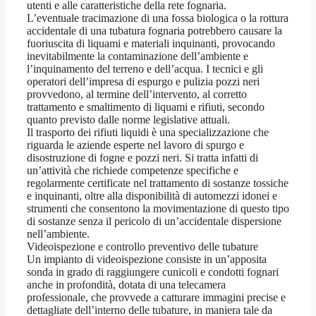
utenti e alle caratteristiche della rete fognaria.
L’eventuale tracimazione di una fossa biologica o la rottura
accidentale di una tubatura fognaria potrebbero causare la
fuoriuscita di liquami e materiali inquinanti, provocando
inevitabilmente la contaminazione dell’ambiente e
l’inquinamento del terreno e dell’acqua. I tecnici e gli
operatori dell’impresa di espurgo e pulizia pozzi neri
provvedono, al termine dell’intervento, al corretto
trattamento e smaltimento di liquami e rifiuti, secondo
quanto previsto dalle norme legislative attuali.
Il trasporto dei rifiuti liquidi è una specializzazione che
riguarda le aziende esperte nel lavoro di spurgo e
disostruzione di fogne e pozzi neri. Si tratta infatti di
un’attività che richiede competenze specifiche e
regolarmente certificate nel trattamento di sostanze tossiche
e inquinanti, oltre alla disponibilità di automezzi idonei e
strumenti che consentono la movimentazione di questo tipo
di sostanze senza il pericolo di un’accidentale dispersione
nell’ambiente.
Videoispezione e controllo preventivo delle tubature
Un impianto di videoispezione consiste in un’apposita
sonda in grado di raggiungere cunicoli e condotti fognari
anche in profondità, dotata di una telecamera
professionale, che provvede a catturare immagini precise e
dettagliate dell’interno delle tubature, in maniera tale da