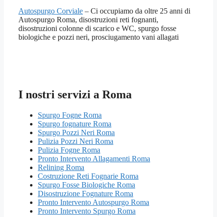
Autospurgo Corviale
– Ci occupiamo da oltre 25 anni di
Autospurgo Roma, disostruzioni reti fognanti,
disostruzioni colonne di scarico e WC, spurgo fosse
biologiche e pozzi neri, prosciugamento vani allagati
I nostri servizi a Roma
Spurgo Fogne Roma
Spurgo fognature Roma
Spurgo Pozzi Neri Roma
Pulizia Pozzi Neri Roma
Pulizia Fogne Roma
Pronto Intervento Allagamenti Roma
Relining Roma
Costruzione Reti Fognarie Roma
Spurgo Fosse Biologiche Roma
Disostruzione Fognature Roma
Pronto Intervento Autospurgo Roma
Pronto Intervento Spurgo Roma