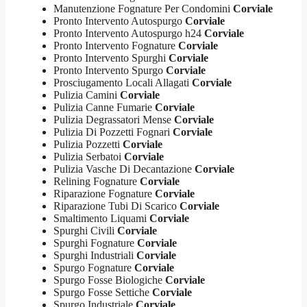
Manutenzione Fognature Per Condomini
Corviale
Pronto Intervento Autospurgo
Corviale
Pronto Intervento Autospurgo h24
Corviale
Pronto Intervento Fognature
Corviale
Pronto Intervento Spurghi
Corviale
Pronto Intervento Spurgo
Corviale
Prosciugamento Locali Allagati
Corviale
Pulizia Camini
Corviale
Pulizia Canne Fumarie
Corviale
Pulizia Degrassatori Mense
Corviale
Pulizia Di Pozzetti Fognari
Corviale
Pulizia Pozzetti
Corviale
Pulizia Serbatoi
Corviale
Pulizia Vasche Di Decantazione
Corviale
Relining Fognature
Corviale
Riparazione Fognature
Corviale
Riparazione Tubi Di Scarico
Corviale
Smaltimento Liquami
Corviale
Spurghi Civili
Corviale
Spurghi Fognature
Corviale
Spurghi Industriali
Corviale
Spurgo Fognature
Corviale
Spurgo Fosse Biologiche
Corviale
Spurgo Fosse Settiche
Corviale
Spurgo Industriale
Corviale