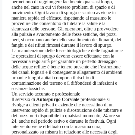
permettono di raggiungere facilmente qualsiasi luogo,
anche nel caso in cui vi fossero problemi di spazio e di
movimento. Ogni lavoro di spurgo e scarico avviene in
maniera rapida ed efficace, rispettando al massimo le
procedure che consentono di tutelare la salute e la
sicurezza delle persone. Gli operatori, oltre a provvedere
alla pulizia e svuotamento delle fosse settiche, dei pozzi
neri, si occupano anche dello smaltimento dei liquami, dei
fanghi e dei rifiuti rimossi durante il lavoro di spurgo.
La manutenzione delle fosse biologiche e delle fognature e
le operazioni di spurgo devono essere effettuate con la
necessaria regolarità per garantire un perfetto drenaggio
delle acque reflue: è bene tenere presente che l’ostruzione
dei canali fognari e il conseguente allagamento di ambienti
urbani e luoghi abitati comporta il rischio di
contaminazione del terreno e il diffondersi di infezioni e
sostanze tossiche.
Un servizio accurato e professionale
Il servizio di
Autospurgo Corviale
professionale si
rivolge a clienti privati e aziende che necessitino di un
intervento rapido di pulizia e disostruzione delle tubature e
dei pozzi neri disponibile in qualsiasi momento, 24 ore su
24, anche nel periodo estivo e durante le festività. Ogni
intervento viene effettuato con la massima cura,
personalizzato su misura in relazione alle necessità degli