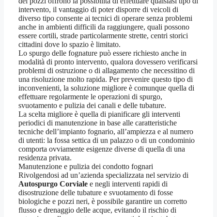
dei pozzi offrono la possibilità di effettuare qualsiasi tipo di
intervento, il vantaggio di poter disporre di veicoli di
diverso tipo consente ai tecnici di operare senza problemi
anche in ambienti difficili da raggiungere, quali possono
essere cortili, strade particolarmente strette, centri storici
cittadini dove lo spazio è limitato.
Lo spurgo delle fognature può essere richiesto anche in
modalità di pronto intervento, qualora dovessero verificarsi
problemi di ostruzione o di allagamento che necessitino di
una risoluzione molto rapida. Per prevenire questo tipo di
inconvenienti, la soluzione migliore è comunque quella di
effettuare regolarmente le operazioni di spurgo,
svuotamento e pulizia dei canali e delle tubature.
La scelta migliore è quella di pianificare gli interventi
periodici di manutenzione in base alle caratteristiche
tecniche dell’impianto fognario, all’ampiezza e al numero
di utenti: la fossa settica di un palazzo o di un condominio
comporta ovviamente esigenze diverse di quella di una
residenza privata.
Manutenzione e pulizia dei condotto fognari
Rivolgendosi ad un’azienda specializzata nel servizio di
Autospurgo Corviale
e negli interventi rapidi di
disostruzione delle tubature e svuotamento di fosse
biologiche e pozzi neri, è possibile garantire un corretto
flusso e drenaggio delle acque, evitando il rischio di