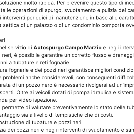
soluzione molto rapida. Per prevenire questo tipo di inco
e le operazioni di spurgo, svuotamento e pulizia dei can
li interventi periodici di manutenzione in base alle carat
ssa settica di un palazzo o di un condominio comporta ov
ari
el servizio di
Autospurgo Campo Marzio
e negli interv
eri, è possibile garantire un corretto flusso e drenaggio
ni a tubature e reti fognarie.
re fognarie e dei pozzi neri garantisce migliori condizion
i e problemi anche considerevoli, con conseguenti difficol
urata di un pozzo nero è necessario rivolgersi ad un’im
esperti. Oltre ai veicoli dotati di pompa idraulica e sis
nda per video ispezione.
 permette di valutare preventivamente lo stato delle tu
ntaggio sia a livello di tempistiche che di costi.
ostruzione di tubature e pozzi neri
zia dei pozzi neri e negli interventi di svuotamento e sa