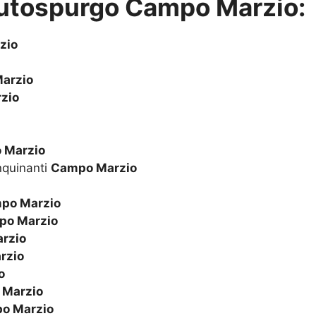
utospurgo Campo Marzio:
zio
arzio
zio
 Marzio
nquinanti
Campo Marzio
po Marzio
po Marzio
rzio
rzio
o
Marzio
o Marzio