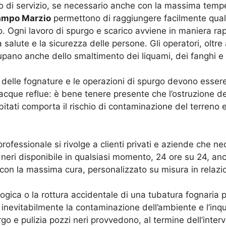
ipo di servizio, se necessario anche con la massima tempe
ampo Marzio
permettono di raggiungere facilmente qualsi
. Ogni lavoro di spurgo e scarico avviene in maniera ra
 salute e la sicurezza delle persone. Gli operatori, oltr
cupano anche dello smaltimento dei liquami, dei fanghi e de
delle fognature e le operazioni di spurgo devono essere 
acque reflue: è bene tenere presente che l’ostruzione de
tati comporta il rischio di contaminazione del terreno e 
rofessionale si rivolge a clienti privati e aziende che ne
 neri disponibile in qualsiasi momento, 24 ore su 24, an
 con la massima cura, personalizzato su misura in relazio
ogica o la rottura accidentale di una tubatura fognaria 
 inevitabilmente la contaminazione dell’ambiente e l’inqu
urgo e pulizia pozzi neri provvedono, al termine dell’inter