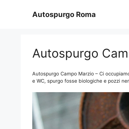
Vai
al
Autospurgo Roma
contenuto
Autospurgo Cam
Autospurgo Campo Marzio – Ci occupiamo da
e WC, spurgo fosse biologiche e pozzi ner