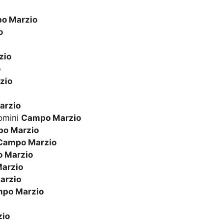
o Marzio
o
zio
o
zio
arzio
omini
Campo Marzio
o Marzio
Campo Marzio
 Marzio
arzio
arzio
po Marzio
io